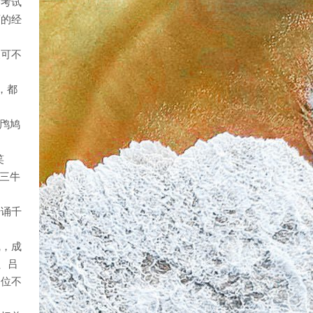
举考试
石的经
坡可不
，都
‘鸤鸠
笑
把三牛
传诵千
线，成
、吕
官位不