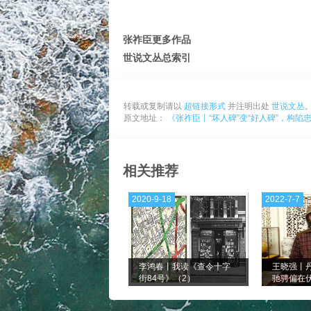
张祚臣更多作品
世说文丛总索引
转载或复制请以
超链接形式
并注明出处
世说文丛
原文地址：
《张祚臣丨“坏人碑”变“好人碑”，构
相关推荐
2020-9-18
2022-7-7
李鸿春丨我读《查令十字
王晓强丨
街84号》（2）
驰骋偏在
卫平先生