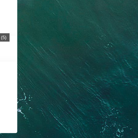
(
5
)