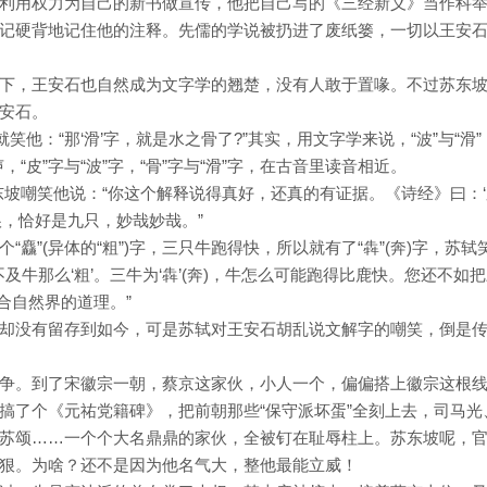
利用权力为自己的新书做宣传，他把自己写的《三经新义》当作科
记硬背地记住他的注释。先儒的学说被扔进了废纸篓，一切以王安
下，王安石也自然成为文字学的翘楚，没有人敢于置喙。不过苏东
安石。
笑他：“那‘滑’字，就是水之骨了?”其实，用文字学来说，“波”与“滑”
，“皮”字与“波”字，“骨”字与“滑”字，在古音里读音相近。
苏东坡嘲笑他说：“你这个解释说得真好，还真的有证据。《诗经》曰：
娘，恰好是九只，妙哉妙哉。”
麤”(异体的“粗”)字，三只牛跑得快，所以就有了“犇”(奔)字，苏轼
不及牛那么‘粗’。三牛为‘犇’(奔)，牛怎么可能跑得比鹿快。您还不如
符合自然界的道理。”
却没有留存到如今，可是苏轼对王安石胡乱说文解字的嘲笑，倒是
争。到了宋徽宗一朝，蔡京这家伙，小人一个，偏偏搭上徽宗这根
搞了个《元祐党籍碑》，把前朝那些“保守派坏蛋”全刻上去，司马光
苏颂……一个个大名鼎鼎的家伙，全被钉在耻辱柱上。苏东坡呢，
狠。为啥？还不是因为他名气大，整他最能立威！