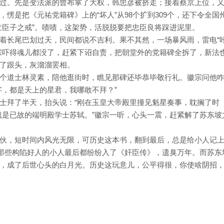
过。先是变法派的曾布掌了大权，韩忠彦被挤走；接着蔡京上位，
愣是把《元祐党籍碑》上的“坏人”从98个扩到309个，还下令全国
世臣子之戒”。啧啧，这架势，活脱脱要把忠臣良将踩进泥里。
着长尾巴划过天，民间都说不吉利。果不其然，一场暴风雨，雷电“
宗吓得魂儿都没了，赶紧下诏自责，把朝堂外的党籍碑全拆了，新法
了跟头，灰溜溜罢相。
个道士林灵素，陪他逛街时，瞧见那碑还毕恭毕敬行礼。徽宗问他
字，都是天上的星君，我哪敢不拜？”
士拜了半天，抬头说：“刚在玉皇大帝殿里撞见魁星奏事，耽搁了时
“就是已故的端明殿学士苏轼。”徽宗一听，心头一震，赶紧解了苏东坡
伙，短时间内风光无限，可历史这本书，翻到最后，总是给小人记
，那些构陷好人的小人最后都纷纷入了《奸臣传》，遗臭万年。而苏东
，成了后世心头的白月光。历史这玩意儿，公平得很，你使啥阴招