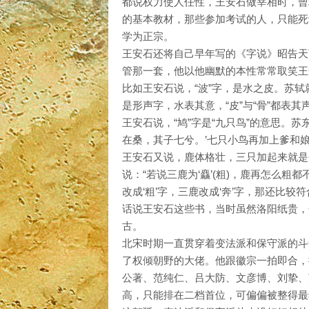
都说权力使人任性，王安石做宰相时，曾
的基本教材，那些参加考试的人，只能死
学为正宗。
王安石还将自己早年写的《字说》昭告天
管那一套，他以他幽默的本性常常取笑王
比如王安石说，“波”字，是水之皮。苏轼就
是形声字，水表其意，“皮”与“骨”都表其声
王安石说，“鸠”字是“九只鸟”的意思。
在桑，其子七兮。’七只小鸟再加上爹和
王安石又说，鹿体格壮，三只加起来就是个“
说：“若说三鹿为‘麤’(粗)，鹿再怎么粗都
改成‘粗’字，三鹿改成‘奔’字，那还比较
话说王安石这些书，当时虽然洛阳纸贵，
古。
北宋时期一直贯穿着变法派和保守派的斗
了权倾朝野的大佬。他跟徽宗一拍即合，
公著、范纯仁、吕大防、文彦博、刘挚、
高，只能排在二档首位，可偏偏被整得最