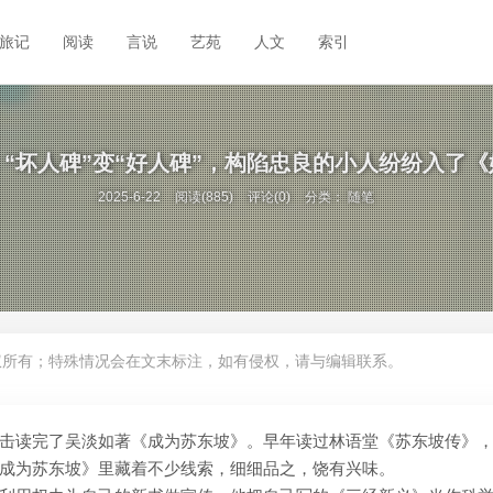
旅记
阅读
言说
艺苑
人文
索引
“坏人碑”变“好人碑”，构陷忠良的小人纷纷入了
2025-6-22
阅读(885)
评论(0)
分类：
随笔
权所有；特殊情况会在文末标注，如有侵权，请与编辑联系。
击读完了吴淡如著《成为苏东坡》。早年读过林语堂《苏东坡传》
成为苏东坡》里藏着不少线索，细细品之，饶有兴味。