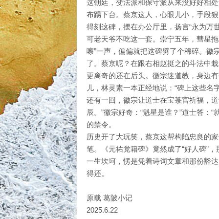
这朝廷，变法派和保守派从来没好好相处
布踢下台。蔡京这人，心眼儿小，手段狠，
得刻这碑，摆在办公厅里，扬言“永为万
可老天爷不吃这一套。崇宁五年，彗星拖
嚓”一声，偏偏就把这碑劈了个稀碎。徽
了。蔡京呢？在跟右相赵挺之的斗法中栽
更离奇的还在后头。徽宗迷道教，身边有
儿，林灵素一本正经地说：“碑上这些名
还有一回，徽宗让道士在宝箓宫祈福，道
辰。”徽宗好奇：“魁星是谁？”道士答：
的禁令。
历史开了大玩笑，蔡京这帮构陷忠良的家
笔。《元祐党籍碑》竟然成了“好人碑”
一生坎坷，愣是凭着诗词文章和那份豁达
得还。
原载 葛陂小记
2025.6.22