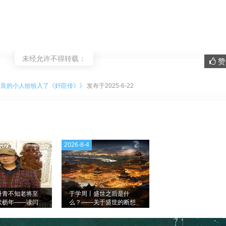
未经允许不得转载：
赞 
。
陷忠良的小人纷纷入了《奸臣传》》
发布于2025-6-22
2026-8-4
丹青不知老将至
于学周丨盛世之后是什
伏枥年——读闫
么？——关于盛世的断想
（随笔二章）