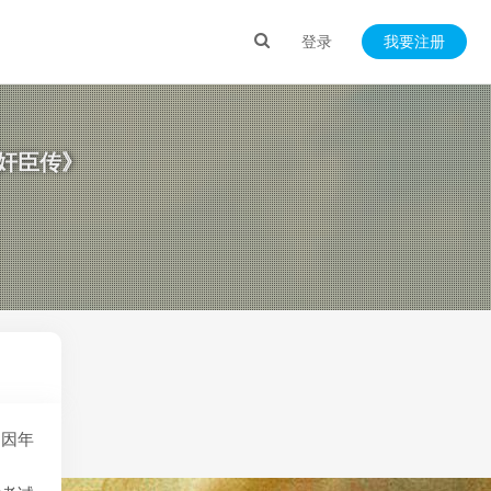
登录
我要注册
《奸臣传》
，因年