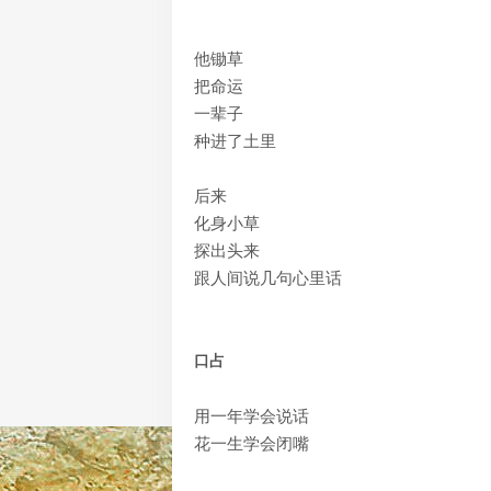
他锄草
把命运
一辈子
种进了土里
后来
化身小草
探出头来
跟人间说几句心里话
口占
用一年学会说话
花一生学会闭嘴