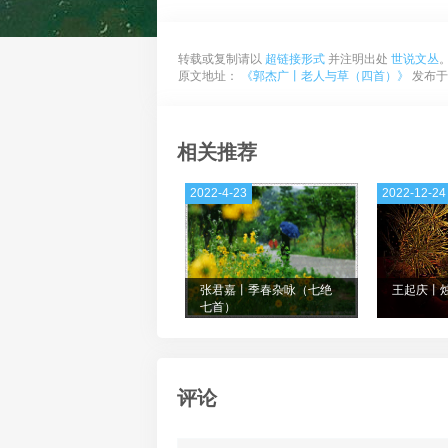
转载或复制请以
超链接形式
并注明出处
世说文丛
原文地址：
《郭杰广丨老人与草（四首）》
发布于2
相关推荐
2022-4-23
2022-12-24
张君嘉丨季春杂咏（七绝
王起庆丨
七首）
评论