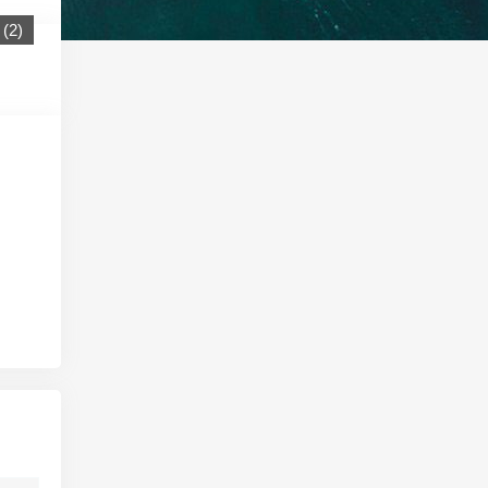
(
2
)