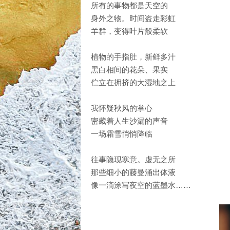
所有的事物都是天空的
身外之物。时间盗走彩虹
羊群，变得叶片般柔软
植物的手指肚，新鲜多汁
黑白相间的花朵、果实
伫立在拥挤的大湿地之上
我怀疑秋风的掌心
密藏着人生沙漏的声音
一场霜雪悄悄降临
往事隐现寒意。虚无之所
那些细小的藤曼涌出体液
像一滴涂写夜空的蓝墨水……