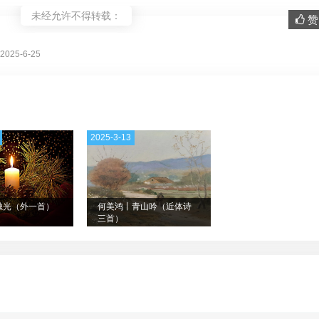
未经允许不得转载：
赞 
。
025-6-25
2025-3-13
烛光（外一首）
何美鸿丨青山吟（近体诗
三首）