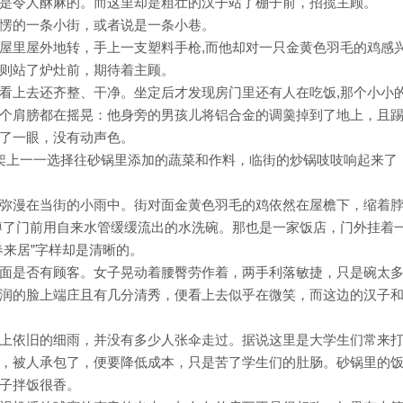
是令人酥麻的。而这里却是粗壮的汉子站了棚子前，招揽主顾。
愣的一条小街，或者说是一条小巷。
屋里屋外地转，手上一支塑料手枪,而他却对一只金黄色羽毛的鸡感兴
则站了炉灶前，期待着主顾。
看上去还齐整、干净。坐定后才发现房门里还有人在吃饭,那个小小
个肩膀都在摇晃：他身旁的男孩儿将铝合金的调羹掉到了地上，且
了一眼，没有动声色。
货架上一一选择往砂锅里添加的蔬菜和作料，临街的炒锅吱吱响起来了
弥漫在当街的小雨中。街对面金黄色羽毛的鸡依然在屋檐下，缩着
蹲了门前用自来水管缓缓流出的水洗碗。那也是一家饭店，门外挂着
春来居”字样却是清晰的。
面是否有顾客。女子晃动着腰臀劳作着，两手利落敏捷，只是碗太
润的脸上端庄且有几分清秀，便看上去似乎在微笑，而这边的汉子
上依旧的细雨，并没有多少人张伞走过。据说这里是大学生们常来
，被人承包了，便要降低成本，只是苦了学生们的肚肠。砂锅里的
子拌饭很香。