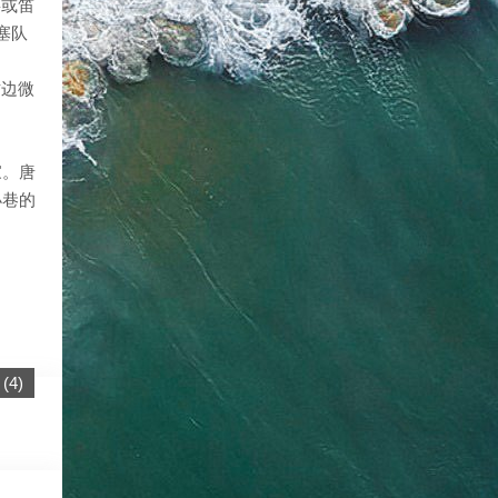
筝或笛
塞队
这边微
家。唐
小巷的
(
4
)