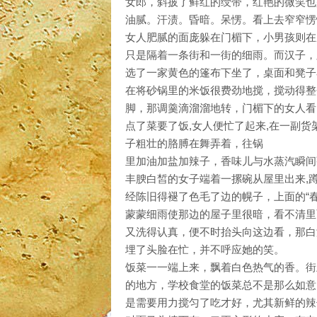
女郎，斜披了鲜红的绶带，红艳的微笑也
油腻。汗渍。昏暗。呆愣。看上去窄窄愣
女人肥腻的面庞躲在门楣下，小男孩则在
只是隔着一条街和一街的细雨。而汉子，
选了一家黄色的篷布下坐了，桌面和凳子
在将砂锅里的米饭很费劲地搅，搅动得整
脚，那调羹滴溜溜地转，门楣下的女人看
点了菜要了饭,女人便忙了起来,在一副
子粗壮的胳膊在舞弄着，往锅
里加油加盐加辣子，香味儿与水蒸汽瞬间
丰腴白皙的女子端着一摞碗从屋里出来,
经陈旧得褪了色毛了边的幌子，上面的“
蒙蒙细雨使那边的屋子里很暗，看不清里
又洗得认真，便不时抬头向这边看，那白
埋了头脸在忙，并不呼应她的笑。
饭菜一一端上来，飘着白色热气的香。街
的地方，学校食堂的饭菜总不是那么如意
是需要用力搅匀了吃才好，尤其新鲜的辣