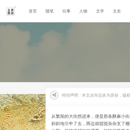
首页
随笔
往事
人物
文学
文史
特别声明：
本文丛作品多为原创，版
从繁闹的大街拐进来，便是那条酥麻小街
斜斜地引申了去，两边就驳驳杂杂支了棚