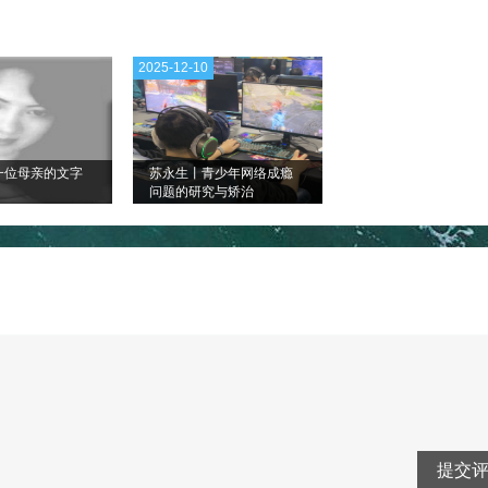
2025-12-10
一位母亲的文字
苏永生丨青少年网络成瘾
问题的研究与矫治
提交