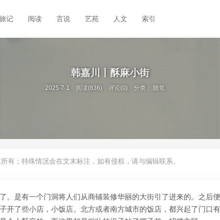
旅记
阅读
言说
艺苑
人文
索引
韩嘉川丨酥麻小街
2025-7-1
阅读(836)
评论(0)
分类：
随笔
权所有；特殊情况会在文末标注，如有侵权，请与编辑联系。
了。是有一个门洞将人们从商铺装修华丽的大街引了进来的。之后
子开了些小店，小饭店。北方或者南方城市的饭店，都兴起了门口