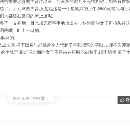
视机播放球赛的声音传出来，与灰灰的房瓦不是很相称，如果有古
感了。听到球赛声音,又想起这是一个星期六的上午,NBA火箭队与活
们大都还在繁闹的街上逛呢。
多了一支香烟，目光却无所事事地放出去，待对面的女子再抬头往
咧咧嘴，吐出一口烟。
酥麻麻的。
又返回来,摘下围裙时那腰身令人想起了丰乳肥臀的字眼儿,却不失穿
的小城里,很难说对面的女子不是站在唐时的街巷里,细雨切切,沿了
未经允许不得转载：
赞 
。
1