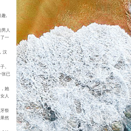
趣,
的男人
踢了一
，汉
脖子。
一张已
多，她
和女人
打牙祭
饭果然