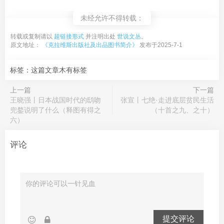
未经允许不得转载：
转载或复制请以
超链接形式
并注明出处
世说文丛
。
原文地址：
《克拉维斯出版社及出品图书简介》
发布于2025-7-1
标签：这篇文章木有标签
上一篇
下一篇
王晓强丨日本战国时代的鸱吻
张宣丨七绝·走进底层贫民生活
兜鍪说明了什么（释图有得之
（十首之九、之十）
六）
评论
提交评论