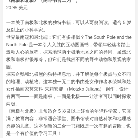
《南极和北极》（两本书合二为一）
20.95 美元
一本关于南极和北极的独特书籍，可以从两侧阅读。适合 5 岁
及以上的小科学家。
世界最南端和最北端：它们有多相似？The South Pole and the
North Pole 是一本引人入胜的互动图画书，带领年轻读者踏上
激动人心的旅程，探索地球两个极地地区之间的异同。虽然北
极和南极都很寒冷，但它们是截然不同的野生动物和景观的家
园。
探索企鹅和北极熊的独特栖息地，并了解使每个极点与众不同
的地理、动植物。这本独一无二的书由处女作作者李荣斌和处
女作插画家莫茨科·朱莉安娜 （Motzko Juliana） 创作，设计
有两面——一面是南极，一面是北极——让读者可以同时探索
两极。
《南极与北极》非常适合 5 岁及以上好奇的年轻科学家，它充
满了教育内容，非常适合课堂、图书馆或对自然科学和地理感
兴趣的儿童。这本创新的二合一书籍既是一次有趣的冒险，也
是一个有价值的学习工具！