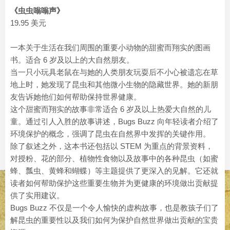
《虫虫嗡嗡声》
19.95 美元
一本关于生活在我们周围的重要小动物的甜蜜而翔实的图画
书。适合 6 岁及以上的大自然朋友。
当一只小玩具老鼠在与她的人类朋友玩耍后不小心被遗忘在草
地上时，她发现了昆虫和其他微小生物的隐藏世界。她的新朋
友告诉她他们如何帮助保持世界健康。
这个甜蜜而翔实的故事非常适合 6 岁及以上热爱大自然的儿
童。通过引人入胜的故事讲述，Bugs Buzz 向年轻读者介绍了
环境保护的概念，强调了昆虫在自然界中发挥的关键作用。
除了叙述之外，这本书还包括以 STEM 为重点的背景资料，
对授粉、花的部分、植物性食物以及故事中的各种昆虫（如蜜
蜂、瓢虫、黄蜂和蝴蝶）等主题提供了更深入的见解。它还就
读者如何帮助保护这些重要生物并为更健康的环境做出贡献提
供了实用建议。
Bugs Buzz 不仅是一个令人愉快的虚构故事，也是教孩子们了
解昆虫的重要性以及我们如何为保护自然世界做出贡献的宝贵