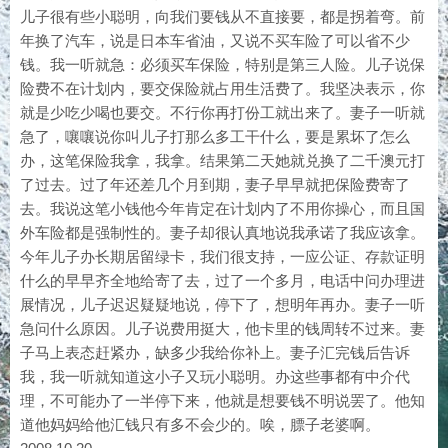
儿子很有些小聪明，向我们要钱从不直接要，都是拐着弯。前
年换了汽车，说是日本车省油，又说不买车险了可以省不少
钱。我一听就急：必须买车保险，特别是第三人险。儿子说保
险费不在计划内，要交保险就占用生活费了。我坚决表示，你
就是少吃少喝也要交。不行你再打份工就出来了。妻子一听就
急了，嚷嚷说你叫儿子打那么多工干什么，要是累坏了怎么
办，这笔保险我拿，我拿。结果第二天她就兑换了二千澳元打
了过去。过了年还差几个月到期，妻子早早就把保险费寄了
去。我说这笔小钱他今年肯定在计划内了不用你操心，而且国
外车险都是强制性的。妻子却很认真地说我承诺了我应该拿。
今年儿子办长期居留绿卡，我们很支持，一应公证、存款证明
什么的早早齐全地给寄了去，过了一个多月，电话中问办理进
展情况，儿子迟迟疑疑地说，停下了，想明年再办。妻子一听
急问什么原因。儿子说费用挺大，他卡里的钱周转不过来。妻
子马上表态赶紧办，缺多少我给你补上。妻子汇完钱后告诉
我，我一听就知道这小子又玩小聪明。办这些事都有中介代
理，不可能办了一半停下来，他就是想要钱不明说罢了。他知
道他妈妈给他汇钱只有多不会少的。唉，膘子老婆啊。