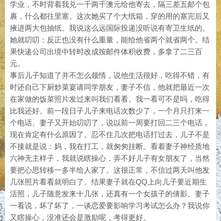
学业，不时背着我兑一千两千澳元给他寄去，隔三差五邮个包
裹，什么都往里塞。这次她买了个大纸箱，穿的用的塞完后又
掖进两大包抽纸。我说这么远国际投递没听说有寄卫生纸的。
她就叨叨：反正也没有什么重量，能给他省两个就省两个。结
果快递公司出境中转时改成按邮件体积收费，多拿了二三百
元。
事后儿子知道了并不怎么领情，说他生活很好，吃得不错，有
时还自己下厨炒菜宴请同学朋友，妻子不信，他就把最近一次
在家做的饭菜照片发过来叫我们看看。我一看可不是吗，吃得
比我还好。前一段日子儿子来电话次数少了，一个月只打来一
个电话。妻子又开始叨叨了，说以前一周要打回二三个电话，
现在肯定有什么原因了。忍不住几次把电话打过去，儿子不是
不接就是说：妈，我在打工，就匆匆挂断。看着妻子神经质地
六神无主样子，我就说瞎操心，弄不好儿子有女朋友了，当然
要把心思转移一多半给人家了。这很正常，不信过两天叫他发
几张照片看看就明白了。结果妻子就在QQ上向儿子要近期生
活照，儿子随意发来十几张，还真有一个女孩子的倩影。妻子
一看说，坏了坏了，一谈恋爱要影响学习考试怎么办？我说你
又瞎操心，没准还会是激励呢，考得更好。