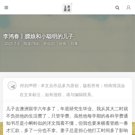
李鸿春丨膘娘和小聪明的儿子
2025-7-9
阅读(764)
评论(0)
分类：
往事
特别声明：
本文丛作品多为原创，版权所有；特殊情况会
在文末标注，如有侵权，请与编辑联系。
儿子去澳洲留学六年多了，年底研究生毕业。我从其大二时就
不负担他的生活费了，只管学费。虽然他每学期的各科学费通
知书尽是小蝌蚪似的洋文我看不懂，但我也要来横看竖瞧一番
才汇款，多了一分也不拿。妻子总是担心他打工时间多了影响