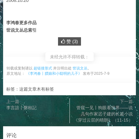
2008.10.20
李鸿春更多作品
世说文丛总索引
赞 (
3
)
未经允许不得转载：
转载或复制请以
超链接形式
并注明出处
世说文丛
。
原文地址：
《李鸿春丨膘娘和小聪明的儿子》
发布于2025-7-9
标签：这篇文章木有标签
上一篇
下一篇
李言諳丨磐桓記
管窥一见丨狗眼看世界——说
几句作家迟子建的长篇小说
《穿过云层的晴朗》（11-15）
评论