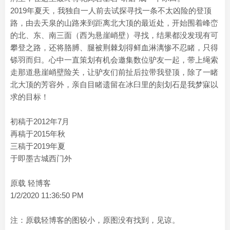
2019年夏天，我独自一人前去试探寻找一条不太凶险的登顶
路，由去天泉的山路来到距离北大顶的最近处，开始围着峰峦
的北、东、南三面（西为悬崖峭壁）寻找，结果都没发现有可
攀登之路，还将胳膊、腿被荆棘划得鲜血淋漓惨不忍睹，只得
铩羽而归。心中一直策划有机会邀集数位驴友一起，带上绳索
走那道悬崖峭壁险关，让驴友们前扯后拉带我登顶，除了一睹
北大顶的芳容外，亲自目睹遗留在冰臼里的刻划石是我梦寐以
求的目标！
初稿于2012年7月
再稿于2015年秋
三稿于2019年夏
于即墨古城西门外
原载 轻博客
1/2/2020 11:36:50 PM
注：原载轻博客的图较小，原图没有找到，见谅。