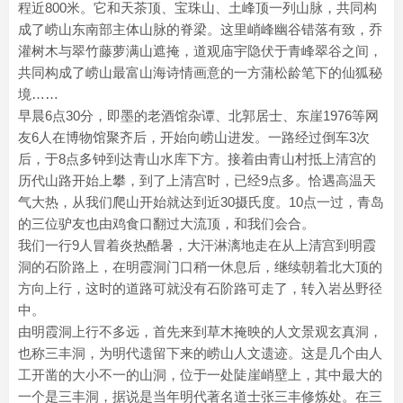
程近800米。它和天茶顶、宝珠山、土峰顶一列山脉，共同构
成了崂山东南部主体山脉的脊梁。这里峭峰幽谷错落有致，乔
灌树木与翠竹藤萝满山遮掩，道观庙宇隐伏于青峰翠谷之间，
共同构成了崂山最富山海诗情画意的一方蒲松龄笔下的仙狐秘
境……
早晨6点30分，即墨的老酒馆杂谭、北郭居士、东崖1976等网
友6人在博物馆聚齐后，开始向崂山进发。一路经过倒车3次
后，于8点多钟到达青山水库下方。接着由青山村抵上清宫的
历代山路开始上攀，到了上清宫时，已经9点多。恰遇高温天
气大热，从我们爬山开始就达到近30摄氏度。10点一过，青岛
的三位驴友也由鸡食口翻过大流顶，和我们会合。
我们一行9人冒着炎热酷暑，大汗淋漓地走在从上清宫到明霞
洞的石阶路上，在明霞洞门口稍一休息后，继续朝着北大顶的
方向上行，这时的道路可就没有石阶路可走了，转入岩丛野径
中。
由明霞洞上行不多远，首先来到草木掩映的人文景观玄真洞，
也称三丰洞，为明代遗留下来的崂山人文遗迹。这是几个由人
工开凿的大小不一的山洞，位于一处陡崖峭壁上，其中最大的
一个是三丰洞，据说是当年明代著名道士张三丰修炼处。在三