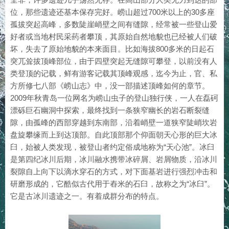
位，那些遗迹还基本保存完好。崂山超过700米以上的30多座
孤拔突起高峰，多数陡崖峭壁之间有缝隙，经常被一些登山爱
好者或当地村民采药者攀顶，其原始自然地貌也已经被人们破
坏，失去了原始地貌的本来面目。比如海拔800多米的日起石
突兀耸拔顶峰部位，由于四壁突起无缝隙可攀登，以前没有人
类登顶的记载，鲜有游客记载其顶峰观感，迄今为止，官、私
方所修七八部《崂山志》中，没一部描述顶峰如何的章节。
2009年秋青岛一位网名为崂山虫子的登山独行侠，一人在磊砢
漂砾巨石幽洞中探索，最终找到一条狭窄幽长的岩石断裂缝
隙，由孤峰的西部穿越到东南部，沿着峭壁一道狭窄陡峭坎岩
盘旋攀缘而上到达顶部。自此顶部那个仰面朝天心形的巨大冰
臼，始被人类发现，被登山者约定俗成地称为“天心池”。冰臼
是第四纪冰川后期，冰川融水携带冰碎屑、岩屑物质，沿冰川
裂隙自上向下以滴水穿石的方式，对下面基岩进行强烈冲击和
研磨形成的，它酷似古代用于舂米的石臼，故称之为“冰臼”。
它是古冰川遗迹之一。有着成群分布的特点。