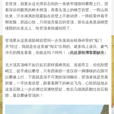
若登顶，就要从这光滑岩石间的一条狭窄缝隙间攀爬上行。望
着深谷间黢黑的树木稍顶，再看头顶上的峰峦岩壁，一阵山风
吹来，汗水淋漓的我紧贴在岩壁上不敢动弹，一阵眩晕伴着手
脚发颤，胆战心惊，只得放弃最后的登顶，留在这条悬崖峭壁
缝隙的出发点上，给登顶者助威拍照了。
登顶要从这悬崖陡峭岩壁间一步失落就会粉身碎骨的“鬼门
关”经过，我就是在这里被“淘汰”出局的。诸多纸上谈兵、豪气
冲天的网友看看，你敢走吗？呵呵！（
此处原轻博客图缺失
）
北大顶其顶峰不如日起石那样孤峰突起、耸拔昂立，但也削壁
峭立，徒手难以攀登，只有西南部一道仅容一脚挪移的石隙可
以攀缘上行，下面就是深不可测的深涧幽谷，登顶者就是凭着
胆量，一手扶着岩壁，眼看着脚下的树丛飞鸟，心惊胆战地从
这道石隙上一步步挪过深渊绝壁处，然后几级跳跃翻过岩石裂
隙，最后攀缘登顶的！