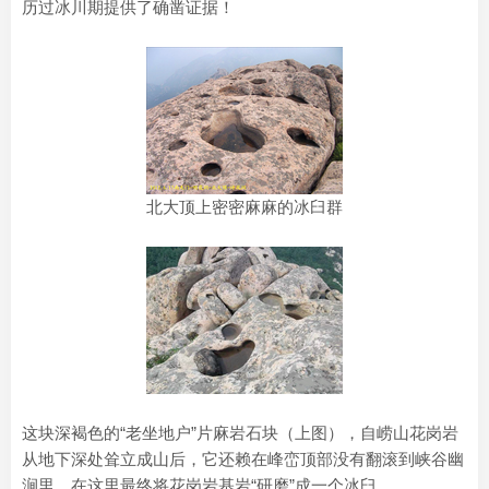
历过冰川期提供了确凿证据！
北大顶上密密麻麻的冰臼群
这块深褐色的“老坐地户”片麻岩石块（上图），自崂山花岗岩
从地下深处耸立成山后，它还赖在峰峦顶部没有翻滚到峡谷幽
涧里，在这里最终将花岗岩基岩“研磨”成一个冰臼。