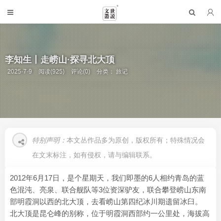
李知生丨走崂山·探寻北大顶
2025-7-9
阅读(925)
评论(0)
分类：
旅记
特别声明：
本文丛作品多为原创，版权所有；特殊情况会
在文末标注，如有侵权，请与编辑联系。
2012年6月17日，是个星期天，我们即墨的6人相约青岛的蓝
色混沌、亮泉、联合舰队等3位资深驴友，联合攀登崂山东南
部明霞洞以西的北大顶，去看崂山第四纪冰川期遗留冰臼。
北大顶是昆仑峰的别称，位于明霞洞西部约一公里处，海拔高