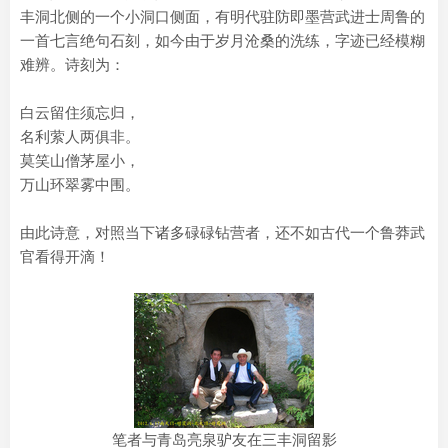
丰洞北侧的一个小洞口侧面，有明代驻防即墨营武进士周鲁的
一首七言绝句石刻，如今由于岁月沧桑的洗练，字迹已经模糊
难辨。诗刻为：
白云留住须忘归，
名利萦人两俱非。
莫笑山僧茅屋小，
万山环翠雾中围。
由此诗意，对照当下诸多碌碌钻营者，还不如古代一个鲁莽武
官看得开滴！
笔者与青岛亮泉驴友在三丰洞留影