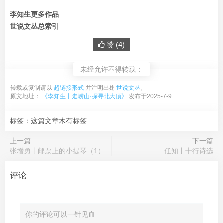
李知生更多作品
世说文丛总索引
赞 (
4
)
未经允许不得转载：
转载或复制请以
超链接形式
并注明出处
世说文丛
。
原文地址：
《李知生丨走崂山·探寻北大顶》
发布于2025-7-9
标签：这篇文章木有标签
上一篇
下一篇
张增勇丨邮票上的小提琴（1）
任知丨十行诗选
评论