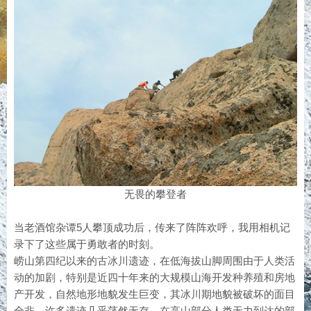
无畏的攀登者
当老酒馆杂谭5人攀顶成功后，传来了阵阵欢呼，我用相机记
录下了这些属于勇敢者的时刻。
崂山第四纪以来的古冰川遗迹，在低海拔山脚周围由于人类活
动的加剧，特别是近四十年来的大规模山海开发种养殖和房地
产开发，自然地形地貌发生巨变，其冰川期地貌被破坏的面目
全非，许多遗迹几乎荡然无存。在高山部分人类无力到达的部