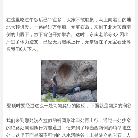
在这里吃过午饭后已12点多，大家不敢耽搁，马上向着目的地
北大顶进发。一路经过万年船、元宝石后，来到了北大顶西南
侧的山脚下，放下背包开始攀岩。这时，东崖老弟等3人因出
汗过多体力透支，已经无力继续上行，无奈留在了元宝石处等
候我们6人下来。
登顶时要经过这么一处匍匐爬行的险径，下面就是幽深的涧谷
我们来到那处洗衣盆似的椭圆形冰臼处再上行，通过一处狭窄
的绝路处匍匐爬行方能通过，便来到了峰崮西南侧的峭壁陡立
处，这里下面是深不可测的八水河峡谷，上是陡立的岩石，人