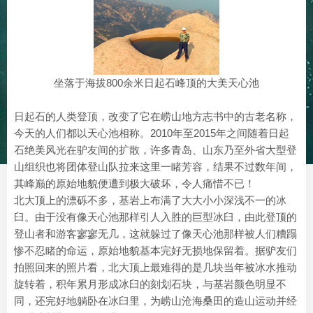
坐落于海拔800余米日起石峰顶的大美天心池
日起石的人类登顶，改变了它在崂山地方志书中的古老名称，
今天的人们都以天心池相称。2010年至2015年之间随着日起
石绝美风光在驴友间的扩散，许多青岛、山东乃至外省大型登
山组织也将团体登山队拉来这里一睹芳容，结果不过数年间，
其峰巅的原始地貌便遭到极大破坏，令人痛惜不已！
北大顶上的漂砾不多，基岩上布满了大大小小深浅不一的冰
臼。由于没有像天心池那样引人入胜的巨型冰臼，由此登顶的
登山者和游客寥寥无几，这就躲过了像天心池那样被人们糟蹋
惨不忍睹的命运，原始地貌基本完好无损地保留着。据驴友们
拍照回来的照片看，北大顶上最难得的是几块当年被冰水推动
旋转着，积年累月形成冰臼的刻划石块，与基岩颜色明显不
同，还完好地躺卧在冰臼里，为崂山沧海桑田的造山运动并经