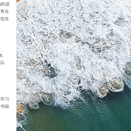
物的进
销售在
围也在
物。
物以
言学习
乐书籍