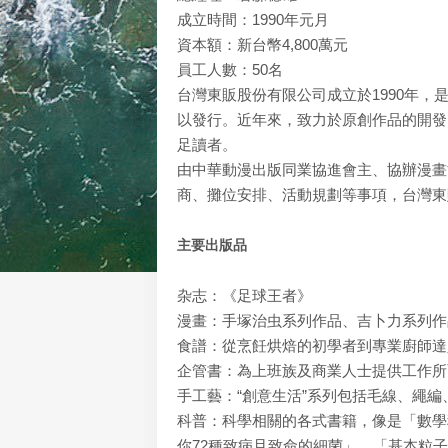
成立時間：1990年元月
資本額：新台幣4,800萬元
員工人數：50名
台灣東販股份有限公司成立於1990年
以發行。近年來，致力於原創作品的開發
足讀者。
由中華動漫出版同業協進會主、協辦漫畫
商、攤位安排、活動規劃等事項，台灣東
主要出版品
杂志：《足球王者》
漫畫：手塚治虫系列作品、吉卜力系列作品
食譜：從烹飪烘焙的初學者到專業廚師達
企管書：為上班族及商業人士提供工作所
手工藝：“創意生活”系列包括毛線、繩
科普：科學相關的各式書籍，像是「數學
你72種致病且致命的細菌」、「基本粒