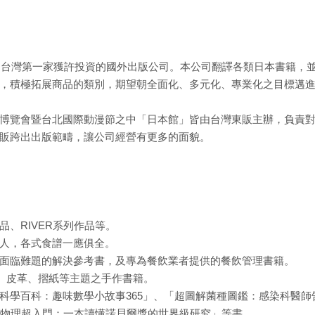
，是台灣第一家獲許投資的國外出版公司。本公司翻譯各類日本書籍，
，積極拓展商品的類別，期望朝全面化、多元化、專業化之目標邁
博覽會暨台北國際動漫節之中「日本館」皆由台灣東販主辦，負責
販跨出出版範疇，讓公司經營有更多的面貌。
、RIVER系列作品等。
人，各式食譜一應俱全。
面臨難題的解決參考書，及專為餐飲業者提供的餐飲管理書籍。
編、皮革、摺紙等主題之手作書籍。
科學百科：趣味數學小故事365」、「超圖解菌種圖鑑：感染科醫師
子物理超入門：一本讀懂諾貝爾獎的世界級研究」等書。