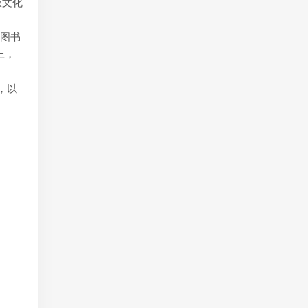
版文化
份图书
上，
，以