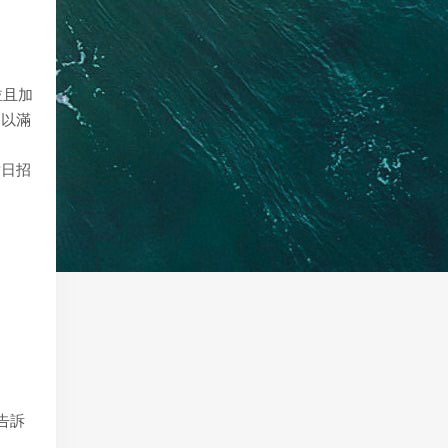
並且加
進以滿
對日招
告訴