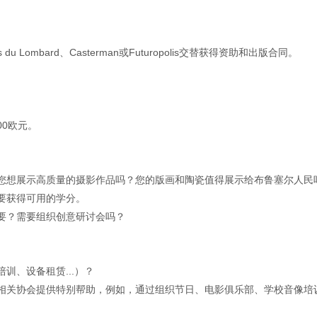
 Lombard、Casterman或Futuropolis交替获得资助和出版合同。
00欧元。
您想展示高质量的摄影作品吗？您的版画和陶瓷值得展示给布鲁塞尔人民
要获得可用的学分。
要？需要组织创意研讨会吗？
训、设备租赁...）？
相关协会提供特别帮助，例如，通过组织节日、电影俱乐部、学校音像培