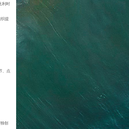
在比利时
组织提
节、点
。
的独创