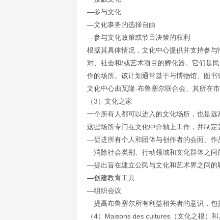
—参与文化
—文化事务的选择自由
—参与文化政策或节目决策的权利
根据其具体情况，文化中心提供并支持参与
对、社会和/或艺术项目的孵化器。它们是
作的场所。该计划通常基于与博物馆、图书
文化中心由瓦隆-布鲁塞尔联合会、其所在市政
（3）文化之家
一个所有人都可以进入的文化场所，也是远
这些场所专门在文化中介轴上工作，并制定
—促进所有个人和团体与创作者的会面、作
—消除社会类别、行动领域和文化群体之间
—提出旨在建立公民与文化和艺术界之间的
—创建教育工具
—组织会议
—提高布鲁塞尔所有利益相关者的意识，包
（4）Maisons des cultures（