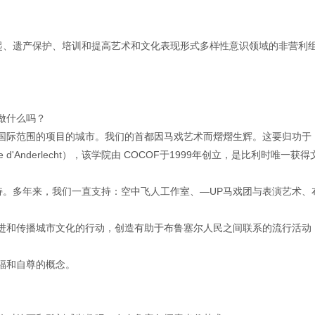
发起、遗产保护、培训和提高艺术和文化表现形式多样性意识领域的非营利
做什么吗？
国际范围的项目的城市。我们的首都因马戏艺术而熠熠生辉。这要归功于
 du cirque d'Anderlecht），该学院由 COCOF于1999年创立，是比利时唯一获
持。多年来，我们一直支持：空中飞人工作室、—UP马戏团与表演艺术、
进和传播城市文化的行动，创造有助于布鲁塞尔人民之间联系的流行活动
。
福和自尊的概念。