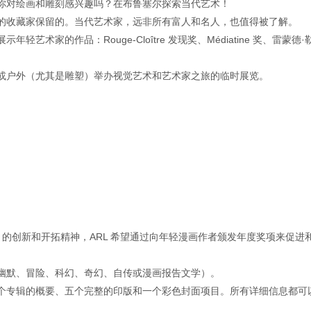
你对绘画和雕刻感兴趣吗？在布鲁塞尔探索当代艺术！
的收藏家保留的。当代艺术家，远非所有富人和名人，也值得被了解。
术家的作品：Rouge-Cloître 发现奖、Médiatine 奖、雷蒙德·
或户外（尤其是雕塑）举办视觉艺术和艺术家之旅的临时展览。
lanc）的创新和开拓精神，ARL 希望通过向年轻漫画作者颁发年度奖项来促进
幽默、冒险、科幻、奇幻、自传或漫画报告文学）。
个专辑的概要、五个完整的印版和一个彩色封面项目。所有详细信息都可