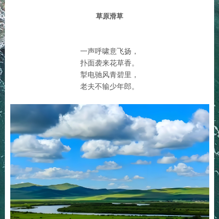
草原滑草
一声呼啸意飞扬，
扑面袭来花草香。
掣电驰风青碧里，
老夫不输少年郎。