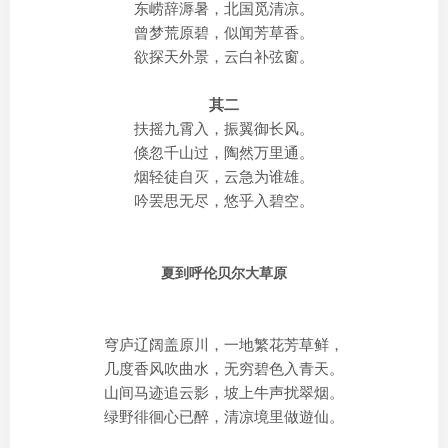
东崂辞溽暑，北国觅清凉。
曾梦荒原碧，似闻芳草香。
欲探天外景，云白补弦窗。
其二
扶摇九霄入，振翼御长风。
倏忽千山过，陶然万里通。
烟轻徒自灭，云急为谁雄。
吟罢思无尽，悠乎入碧空。
夏到呼伦贝尔大草原
穹庐辽阔盖原川，一地繁花芳草鲜，
几度香风吹曲水，无穷碧色入青天。
山间马迹追云影，坡上牛声扰翠烟。
绿野徘徊心已醉，清凉境里做遊仙。