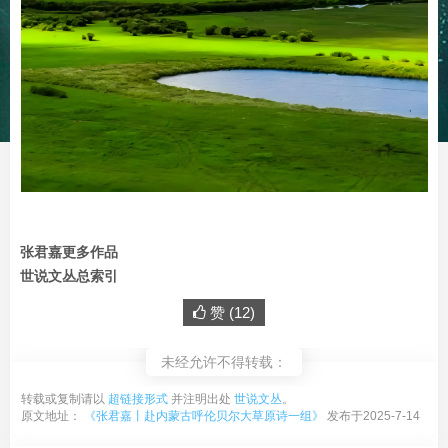
张君嘉更多作品
世说文丛总索引
赞 (
12
)
未经允许不得转载：
转载或复制请以
超链接形式
并注明出处
世说文丛
。
原文地址：
《张君嘉丨赴内蒙古呼伦贝尔大草原诗一组》
发布于2025-7-14