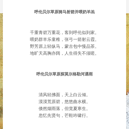
呼伦贝尔草原骑马射箭并喂奶羊羔
千重青碧万重花，客到呼伦似到家。
喂奶群羊乐童稚，张弓一箭射云霞。
野芳原上轻纵马，蒙古包中慢品茶。
地旷天高胸亦阔，人生得失不须嗟。
呼伦贝尔草原探莫尔格勒河遇雨
清风轻拂面，天上白云倾。
漠漠荒原碧，悠悠曲水横。
倏然烟雨落，但觉夏寒生。
忽忆先贤句，芒鞋吟啸行。