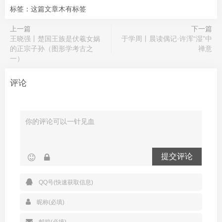
标签：这篇文章木有标签
上一篇
下一篇
王晓强丨楚国王族是伏羲女娲
于学周丨晨读偶记·许浑“湿”中
的正宗子孙（图形学考古之
禅意
一）
评论
提交评论