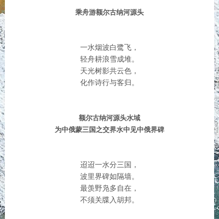
乘舟游额尔古纳河源头
一水烟波白鹭飞，
轻舟耕浪雪成堆。
天光树影共云色，
化作诗行与客归。
额尔古纳河源头水域
为中俄蒙三国之交界水中见中俄界碑
迢迢一水分三国，
波里界碑如隔墙。
最羡野凫多自在，
不须关牒入胡邦。