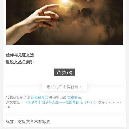
信仰与见证文选
世说文丛总索引
赞 (
3
)
未经允许不得转载：
转载或复制请以
超链接形式
并注明出处
世说文丛
。
原文地址：
《李慕华丨启示与人生——给国华的信（19）》
发布于2025-7-
16
标签：这篇文章木有标签