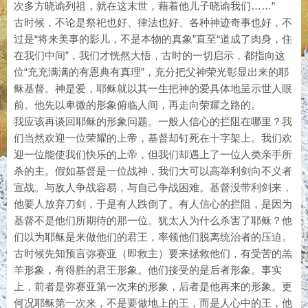
次多方晓谕列祖，就在这末世，藉着他儿子晓谕我们……”
古时候，不论是祭祀也好、律法也好、各种神迹奇事也好，不
过是“将来美事的影儿，不是本物的真象”直至“道成了肉身，住
在我们中间”，我们才恍然大悟，古时的一切启示，都指向这
位“充充满满的有恩典有真理”，充分把父神荣光彰显出来的耶
稣基督。神是爱，耶稣就以其一生把神的爱具体地呈示世人眼
前。他先以卑微的形象俯临人间，再走向荣耀之路的。
我应该再谈回耶稣的形象问题。一般人信心的拦阻在哪里？我
们当然欢迎一位荣耀的上帝，基督却钉死在十字架上。我们欢
迎一位能使我们快乐的上帝，但我们却遇上了一位人类亲手所
杀的主。假如基督是一位战神，我们大可以高举利剑向不义者
宣战。与敌人争战容易，与自己争战困难。基督没带利剑来，
他要人放弃刀剑，于是有人跌倒了。有人信心的拦阻，是因为
基督不是他们所期待的那一位。犹太人为什么杀害了耶稣？他
们以为耶稣是来做他们的君王，率领他们脱离统治者的压迫。
古时候先知预言弥赛亚（即救主）要来拯救他们，有受苦的羔
羊形象，有得胜的君王形象。他们接受的是后者形象。事实
上，前者是弥赛亚第一次来的形象，后者是他再来的形象。更
何况耶稣第一次来，不是要做地上的王，而是人心中的王，他