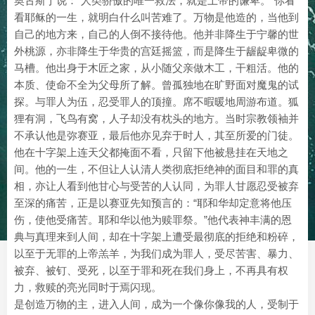
奥古斯丁说：“人类骄傲的唯一救法，就是上帝的谦卑。”你看
看耶稣的一生，就明白什么叫苦难了。万物是他造的，当他到
自己的地方来，自己的人倒不接待他。他并非降生于宁馨的世
外桃源，亦非降生于华贵的宫廷摇篮，而是降生于龌龊卑微的
马槽。他出身于木匠之家，从小随父亲做木工，干粗活。他的
本质、使命不全为父母所了解。曾孤独地在旷野面对魔鬼的试
探。与罪人为伍，忍受罪人的顶撞。席不暇暖地周游布道。狐
狸有洞，飞鸟有窝，人子却没有枕头的地方。当时宗教领袖并
不承认他是弥赛亚，最后他亦见弃于时人，其至所爱的门徒。
他在十字架上连天父都掩面不看，只留下他被悬挂在天地之
间。他的一生，不但让人认清人类彻底拒绝神的面目和罪的真
相，亦让人看到他甘心与受苦的人认同，为罪人甘愿忍受被弃
至深的痛苦，正是以赛亚先知预言的：“耶和华却定意将他压
伤，使他受痛苦。耶和华以他为赎罪祭。”他代表神丰满的恩
典与真理来到人间，却在十字架上遭受最彻底的拒绝和粉碎，
以至于无罪的上帝羔羊，为我们成为罪人，受尽苦害、暴力、
被弃、被钉、受死，以至于罪和死在我们身上，不再具有权
力，救赎的亮光同时于焉闪现。
是创造万物的主，进入人间，成为一个像你像我的人，受制于