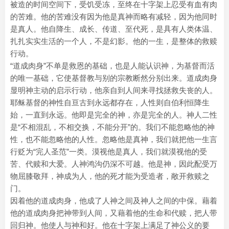
被造的时间空间下，受饥受冻，至终在十字架上忍受有血有肉
的苦难。他的苦难没有因为他是真神而略有减轻，因为他同时
是真人。他自降生、成长、传道、至代死，是具有人类体温、
扎扎实实生活的一个人，不是幻影。他的一生，是整体的救赎
行动。
“道成肉身”不单是救恩的基础，也是人能认识神，为基督而活
的唯一基础，它使基督教与别的宗教断然分别出来。道成肉身
显明神主动的启示行动，他亲自到人间来寻找拯救失丧的人。
耶稣基督的神性自亘古到永远都存在，人性则自伯利恒降生
始，一直到永远。他即是完全的神，亦是完全的人。神人二性
是“不相混乱，不相交换，不能分开”的。我们不能忽略他的神
性，也不能忽略他的人性。忽略他是真神，我们就把他一生言
行贬为“完人圣范”一类。漠视他是真人，我们就漠视他的受
苦、代赎和大爱。人神鸿沟仍深不可越。他是神，因此配受万
物屈膝敬拜，神成为人，他的死才能为受造者，敞开救赎之
门。
因着他的道成肉身，他成了人神之间及神人之间的中保。藉着
他的道成肉身把神带到人间，又藉着他的生命和代赎，把人带
回归神。他使人与神和好。他在十字架上满足了神公义的要