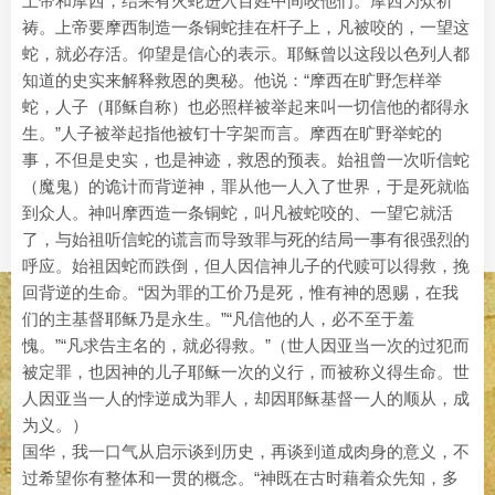
上帝和摩西，结果有火蛇进入百姓中间咬他们。摩西为众祈
祷。上帝要摩西制造一条铜蛇挂在杆子上，凡被咬的，一望这
蛇，就必存活。仰望是信心的表示。耶稣曾以这段以色列人都
知道的史实来解释救恩的奥秘。他说：“摩西在旷野怎样举
蛇，人子（耶稣自称）也必照样被举起来叫一切信他的都得永
生。”人子被举起指他被钉十字架而言。摩西在旷野举蛇的
事，不但是史实，也是神迹，救恩的预表。始祖曾一次听信蛇
（魔鬼）的诡计而背逆神，罪从他一人入了世界，于是死就临
到众人。神叫摩西造一条铜蛇，叫凡被蛇咬的、一望它就活
了，与始祖听信蛇的谎言而导致罪与死的结局一事有很强烈的
呼应。始祖因蛇而跌倒，但人因信神儿子的代赎可以得救，挽
回背逆的生命。“因为罪的工价乃是死，惟有神的恩赐，在我
们的主基督耶稣乃是永生。”“凡信他的人，必不至于羞
愧。”“凡求告主名的，就必得救。”（世人因亚当一次的过犯而
被定罪，也因神的儿子耶稣一次的义行，而被称义得生命。世
人因亚当一人的悖逆成为罪人，却因耶稣基督一人的顺从，成
为义。）
国华，我一口气从启示谈到历史，再谈到道成肉身的意义，不
过希望你有整体和一贯的概念。“神既在古时藉着众先知，多