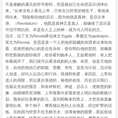
不是难解的属天的符号密码，而是藉自己生命把启示演绎出
来。“从来没有人看见上帝，只有在父怀里的独生子，将他表
明出来。”我能相信他的启示，因为他就是真神。是启示本
身。（Revelaturn），他既是真神又是真人，就确保了启示是
可信可明白的。本是在人之上的神，成为与人同在的主。
启示，拉丁文为Revela希伯来文为gala，希腊文为apokalyto，
英文为Reveal。意思是某一个人把他所隐藏的东西拿出来给你
看，或者把他内心的意念告诉你，使你明白他的思想。就像新
郎把新娘的面纱揭开，给你看到她本人。又如看戏时，有人把
布幕揭开了，我们就可以看清戏剧的人物、布景。创造天地的
主，自动把他自己的权能、荣耀、本性、旨意与计划，启示给
人知道，好叫人以信心和行动，情感和热爱，来回应。上帝知
道人的局限，所以逐步渐进的，藉他的创造、历史启示我们，
也藉众先知的预言，和各种祭祀、神迹，启示人，使救恩的影
像，由模糊而至清晰。上帝藉着许多预表使人明白他的救赎计
划。预表好比美事的影儿，直到耶稣来到世上，才把实体真象
显明出来。举个例子，摩西领以色列人出埃及，经过旷野的试
炼。百姓因为经受不住无粮无水、淡薄食物的困窘，群起怨渎