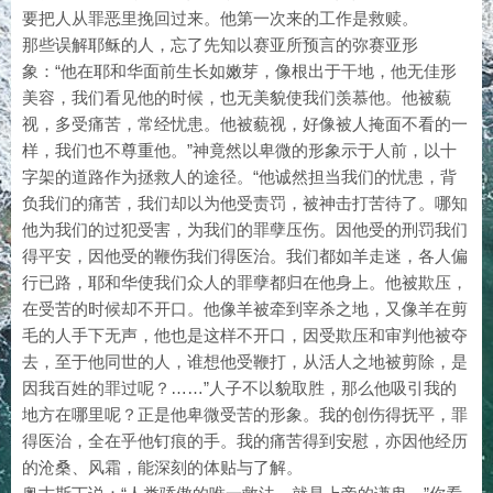
要把人从罪恶里挽回过来。他第一次来的工作是救赎。
那些误解耶稣的人，忘了先知以赛亚所预言的弥赛亚形
象：“他在耶和华面前生长如嫩芽，像根出于干地，他无佳形
美容，我们看见他的时候，也无美貌使我们羡慕他。他被藐
视，多受痛苦，常经忧患。他被藐视，好像被人掩面不看的一
样，我们也不尊重他。”神竟然以卑微的形象示于人前，以十
字架的道路作为拯救人的途径。“他诚然担当我们的忧患，背
负我们的痛苦，我们却以为他受责罚，被神击打苦待了。哪知
他为我们的过犯受害，为我们的罪孽压伤。因他受的刑罚我们
得平安，因他受的鞭伤我们得医治。我们都如羊走迷，各人偏
行已路，耶和华使我们众人的罪孽都归在他身上。他被欺压，
在受苦的时候却不开口。他像羊被牵到宰杀之地，又像羊在剪
毛的人手下无声，他也是这样不开口，因受欺压和审判他被夺
去，至于他同世的人，谁想他受鞭打，从活人之地被剪除，是
因我百姓的罪过呢？……”人子不以貌取胜，那么他吸引我的
地方在哪里呢？正是他卑微受苦的形象。我的创伤得抚平，罪
得医治，全在乎他钉痕的手。我的痛苦得到安慰，亦因他经历
的沧桑、风霜，能深刻的体贴与了解。