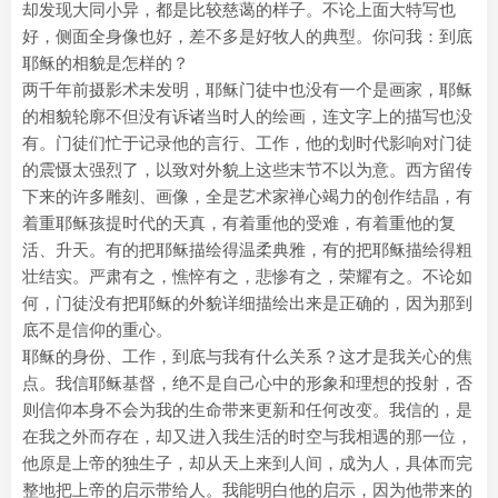
却发现大同小异，都是比较慈蔼的样子。不论上面大特写也
好，侧面全身像也好，差不多是好牧人的典型。你问我：到底
耶稣的相貌是怎样的？
两千年前摄影术未发明，耶稣门徒中也没有一个是画家，耶稣
的相貌轮廓不但没有诉诸当时人的绘画，连文字上的描写也没
有。门徒们忙于记录他的言行、工作，他的划时代影响对门徒
的震慑太强烈了，以致对外貌上这些末节不以为意。西方留传
下来的许多雕刻、画像，全是艺术家禅心竭力的创作结晶，有
着重耶稣孩提时代的天真，有着重他的受难，有着重他的复
活、升天。有的把耶稣描绘得温柔典雅，有的把耶稣描绘得粗
壮结实。严肃有之，憔悴有之，悲惨有之，荣耀有之。不论如
何，门徒没有把耶稣的外貌详细描绘出来是正确的，因为那到
底不是信仰的重心。
耶稣的身份、工作，到底与我有什么关系？这才是我关心的焦
点。我信耶稣基督，绝不是自己心中的形象和理想的投射，否
则信仰本身不会为我的生命带来更新和任何改变。我信的，是
在我之外而存在，却又进入我生活的时空与我相遇的那一位，
他原是上帝的独生子，却从天上来到人间，成为人，具体而完
整地把上帝的启示带给人。我能明白他的启示，因为他带来的