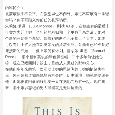
内容简介：
被蒙蔽似乎不公平。在教堂里也不例外。难道不应该有一条诫
命吗？你不可踏入你前任的礼拜场所。
朱莉娅·梦露 （Julia Monroe） 刚满 40 岁，在她生命的最后十
年突然离开了她一个年轻的寡妇和一个单身母亲之后，她对一
个新的开始寄予厚望。随着她的两个儿子都上了大学，她终于
可以专注于扩大她在新奥尔良的清洁业务。茱莉亚已经准备好
迎接新的开始——但上帝另有计划。塞缪尔·里德 （Samuel
Reed），那个粗犷英俊的绿色贝雷帽，二十多年前让她心
碎，现在已经回到了镇上，是她从未见过的那种分心。
在他们多年来的第一次互动让她的思绪飞舞，她的情绪失控
后，朱莉娅知道如果她想有机会防止历史重演，她就需要避开
他，但她爱管闲事的好朋友一直在把他们放在一起。现在看
来，那个难以忘记的男人可能就是无法抗拒的。