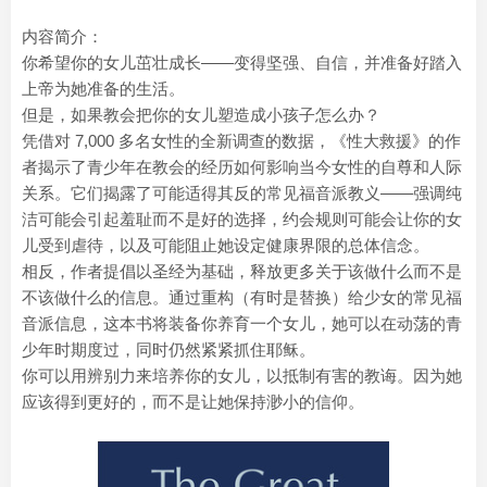
内容简介：
你希望你的女儿茁壮成长——变得坚强、自信，并准备好踏入
上帝为她准备的生活。
但是，如果教会把你的女儿塑造成小孩子怎么办？
凭借对 7,000 多名女性的全新调查的数据，《性大救援》的作
者揭示了青少年在教会的经历如何影响当今女性的自尊和人际
关系。它们揭露了可能适得其反的常见福音派教义——强调纯
洁可能会引起羞耻而不是好的选择，约会规则可能会让你的女
儿受到虐待，以及可能阻止她设定健康界限的总体信念。
相反，作者提倡以圣经为基础，释放更多关于该做什么而不是
不该做什么的信息。通过重构（有时是替换）给少女的常见福
音派信息，这本书将装备你养育一个女儿，她可以在动荡的青
少年时期度过，同时仍然紧紧抓住耶稣。
你可以用辨别力来培养你的女儿，以抵制有害的教诲。因为她
应该得到更好的，而不是让她保持渺小的信仰。