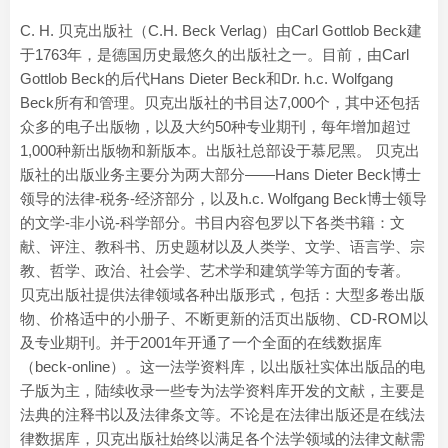
C. H. 贝克出版社（C.H. Beck Verlag）由Carl Gottlob Beck建
于1763年，是德国历史最悠久的出版社之一。目前，由Carl
Gottlob Beck的后代Hans Dieter Beck和Dr. h.c. Wolfgang
Beck所有和管理。贝克出版社的书目达7,000个，其中还包括
众多的电子出版物，以及大约50种专业期刊，每年增加超过
1,000种新出版物和新版本。出版社总部设于慕尼黑。 贝克出
版社的出版业务主要分为两大部分——Hans Dieter Beck博士
领导的法律-税务-经济部分，以及h.c. Wolfgang Beck博士领导
的文学-非小说-科学部分。书目内容包罗以下各类书籍：文
献、评注、教科书、历史题材以及人类学、文学、语言学、宗
教、哲学、政治、社会学、艺术学和建筑学等方面的专著。
贝克出版社提供法律领域各种出版形式，包括：大型多卷出版
物、价格适中的小册子、不断更新的活页出版物、CD-ROM以
及专业期刊。并于2001年开通了一个全面的在线数据库
（beck-online）。这一法学资料库，以出版社实体出版品的电
子版为主，陆续收录一些专为法学资料库开发的文献，主要是
法典的注释书以及法律条文等。不论是在法律出版还是在线法
律数据库，贝克出版社始终以满足各个法学领域的法律文献需