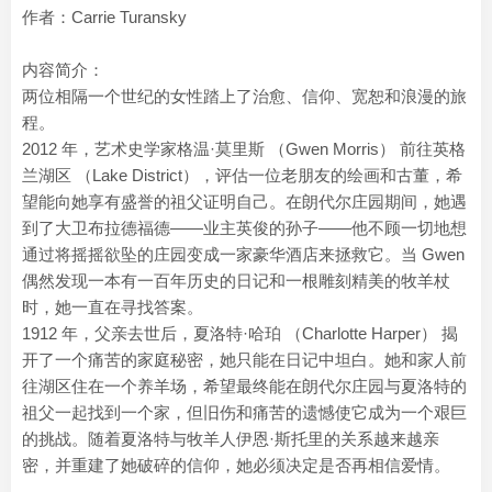
作者：Carrie Turansky
内容简介：
两位相隔一个世纪的女性踏上了治愈、信仰、宽恕和浪漫的旅
程。
2012 年，艺术史学家格温·莫里斯 （Gwen Morris） 前往英格
兰湖区 （Lake District），评估一位老朋友的绘画和古董，希
望能向她享有盛誉的祖父证明自己。在朗代尔庄园期间，她遇
到了大卫布拉德福德——业主英俊的孙子——他不顾一切地想
通过将摇摇欲坠的庄园变成一家豪华酒店来拯救它。当 Gwen
偶然发现一本有一百年历史的日记和一根雕刻精美的牧羊杖
时，她一直在寻找答案。
1912 年，父亲去世后，夏洛特·哈珀 （Charlotte Harper） 揭
开了一个痛苦的家庭秘密，她只能在日记中坦白。她和家人前
往湖区住在一个养羊场，希望最终能在朗代尔庄园与夏洛特的
祖父一起找到一个家，但旧伤和痛苦的遗憾使它成为一个艰巨
的挑战。随着夏洛特与牧羊人伊恩·斯托里的关系越来越亲
密，并重建了她破碎的信仰，她必须决定是否再相信爱情。