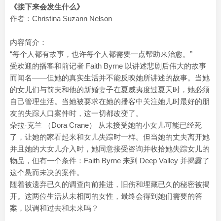
《接下来会发生什么》
作者：Christina Suzann Nelson
内容简介：
“每个人都有故事，也许每个人都需要一点帮助来治愈。”
受欢迎的播客和前记者 Faith Byrne 以讲述悲剧后伟大的故事
而闻名——但她的真实生活并不能反映她所讲述的故事。当她
的女儿们与前夫和他的新婚妻子在夏威夷度过夏天时，她必须
自己管理生活。当她被要求在她的播客中关注她儿时最好的朋
友的失踪人口案件时，这一切都改变了。
朵拉·克兰 （Dora Crane） 从未接受她的小女儿可能已经死
了，让她的家看起来和女儿失踪时一样。但当她的丈夫离开她
并且她的大女儿介入时，她同意接受咨询并收拾她失踪女儿的
物品，但有一个条件：Faith Byrne 来到 Deep Valley 并揭露了
这个悬而未决的案件。
随着被遗弃已久的调查向前推进，旧伤和埋藏已久的秘密被揭
开。这两位生活从未相同的女性，最终会得到她们需要的答
案，以调和过去和未来吗？