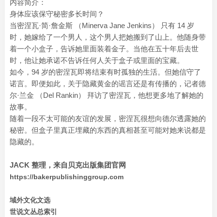
内容简介：
身体应该保守秘密多长时间？
当密涅瓦·简·詹金斯 （Minerva Jane Jenkins） 只有 14 岁
时，她嫁给了一个男人，这个男人把她搬到了山上。他随身带
着一个小盒子，告诉她里面装着金子。当他在五十年后去世
时，他让她承诺不告诉任何人关于盒子或里面的宝藏。
如今，94 岁的密涅瓦即将结束有时孤独的生活。但她信守了
诺言。即便如此，关于隐藏黄金的谣言还是有传播的，记者德
尔·兰金 （Del Rankin） 拜访了密涅瓦，他想更多地了解她的
故事。
随着一段不太可能的友谊的发展，密涅瓦很想向德尔透露她的
秘密。但盒子里真正埋藏的东西的真相甚至可能对她来说都是
隐藏的。
JACK 整理，来自贝克出版集团官网
https://bakerpublishinggroup.com
域外文化文选
世说文丛总索引