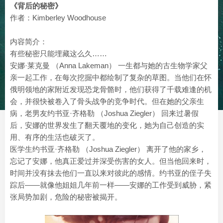
《背后的秘密》
作者：Kimberley Woodhouse
内容简介：
有些秘密只能埋藏这么久……
安娜·莱克曼 （Anna Lakeman） 一生都与她的古生物学家父
亲一起工作，在每次挖掘中都绘制了复杂的草图。当他们在怀
俄明领地的家附近发现恐龙骨骼时，他们获得了千载难逢的机
会，并很快被卷入了骨头战争的竞争时代。但在她的父亲生
病，老男友约书亚·齐格勒 （Joshua Ziegler） 回来过暑假
后，安娜的世界发生了翻天覆地的变化，她为自己创造的实
用、有序的生活也破灭了。
医学生约书亚·齐格勒 （Joshua Ziegler） 离开了他的家乡，
忘记了安娜，他真正爱过并深受伤害的女人。但当他回来时，
时间并没有抹去他们一直以来对彼此的感情。约书亚的侄子失
踪后——就像他姐姐几年前一样——安娜的工作受到威胁，紧
张局势加剧，危险的秘密被揭开。