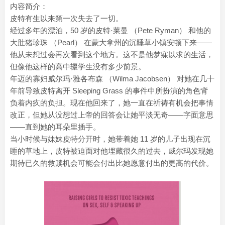
内容简介：
皮特有生以来第一次失去了一切。
经过多年的漂泊，50 岁的皮特·莱曼 （Pete Ryman） 和他的
大肚猪珍珠 （Pearl） 在蒙大拿州的沉睡草小镇安顿下来——
他从未想过会再次看到这个地方。这不是他梦寐以求的生活，
但像他这样的高中辍学生没有多少前景。
年迈的寡妇威尔玛·雅各布森 （Wilma Jacobsen） 对她在几十
年前导致皮特离开 Sleeping Grass 的事件中所扮演的角色背
负着内疚的负担。现在他回来了，她一直在祈祷有机会把事情
改正，但她从没想过上帝的回答会让她平淡无奇——字面意思
——直到她的耳朵里插手。
当小时候与妹妹皮特分开时，她带着她 11 岁的儿子出现在沉
睡的草地上，皮特被迫面对他埋藏很久的过去，威尔玛发现她
期待已久的救赎机会可能会付出比她愿意付出的更高的代价。