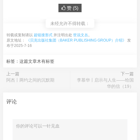
赞 (
5
)
未经允许不得转载：
转载或复制请以
超链接形式
并注明出处
世说文丛
。
原文地址：
《贝克出版社集团（BAKER PUBLISHING GROUP）介绍》
发
布于2025-7-16
标签：这篇文章木有标签
上一篇
下一篇
阿杰丨两约之间的沉默期
李慕华丨启示与人生——给国
华的信（19）
评论