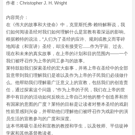
作者：Christopher J. H. Wright
内容简介：
在《伟大的故事和大使命》中，克里斯托弗·赖特解释说，我
们如何阅读圣经对我们如何理解什么是宣教有着深远的影响。
根据赖特的说法，“人们为了圣经的应许、规则或教义而零碎
地阅读（和宣讲）圣经，却没有接受它......作为宇宙、过去、
现在和未来的真实故事，在上帝的计划和目的范围内——一个
我们被呼召作为上帝的同工参与的故事。
莱特鼓励我们探索圣经的宏大叙事，并将上帝在圣经中的全部
旨意带到我们理解我们是谁以及作为上帝的子民我们必须做什
么。他帮助我们理解最广泛意义上的宣教，包括我们的创造责
任，通过探索这个问题，“作为上帝的子民，我们在上帝的世
界中有目的的活动如何反映出上帝自己对他的整个创造界和所
有国家的意图的广度？莱特的目标是让读者对整本圣经的戏剧
性前景感到兴奋，并帮助他们理解他们被呼召作为戏剧中的演
员生活的宣教参与的广度和深度。
这本书将吸引圣经和宣教的教授和学生，以及牧师、平信徒神
学家和其他基督教读者。