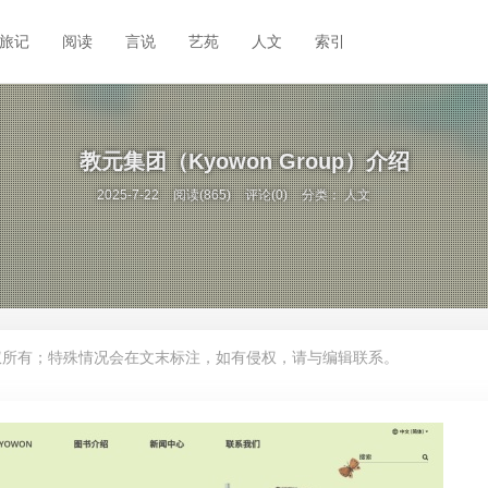
旅记
阅读
言说
艺苑
人文
索引
教元集团（Kyowon Group）介绍
2025-7-22
阅读(865)
评论(0)
分类：
人文
权所有；特殊情况会在文末标注，如有侵权，请与编辑联系。