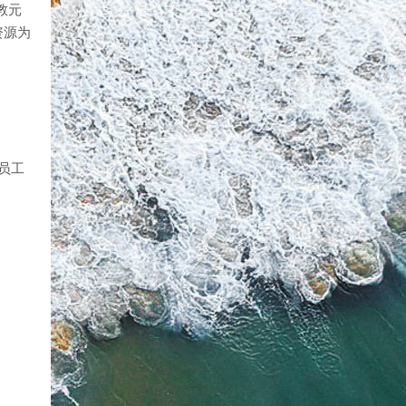
，教元
资源为
为员工