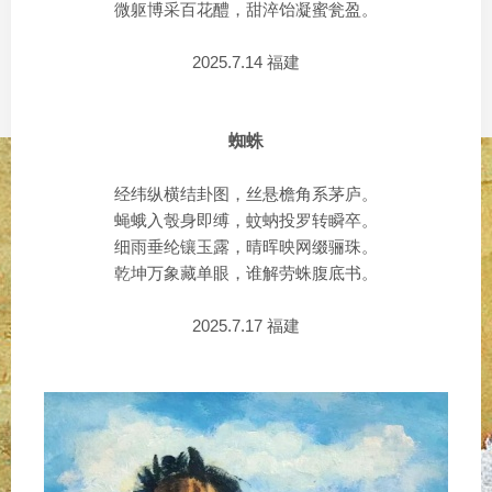
微躯博采百花醴，甜淬饴凝蜜瓮盈。
2025.7.14 福建
蜘蛛
经纬纵横结卦图，丝悬檐角系茅庐。
蝇蛾入彀身即缚，蚊蚋投罗转瞬卒。
细雨垂纶镶玉露，晴晖映网缀骊珠。
乾坤万象藏单眼，谁解劳蛛腹底书。
2025.7.17 福建