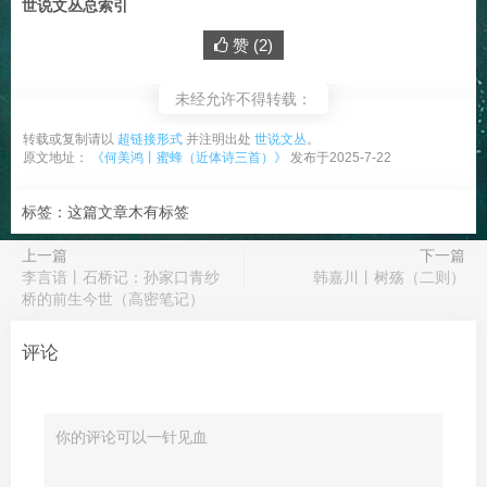
世说文丛总索引
赞 (
2
)
未经允许不得转载：
转载或复制请以
超链接形式
并注明出处
世说文丛
。
原文地址：
《何美鸿丨蜜蜂（近体诗三首）》
发布于2025-7-22
标签：这篇文章木有标签
上一篇
下一篇
李言谙丨石桥记：孙家口青纱
韩嘉川丨树殇（二则）
桥的前生今世（高密笔记）
评论