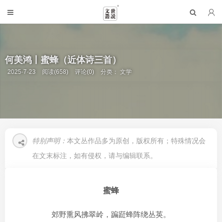
何美鸿丨蜜蜂（近体诗三首）
2025-7-23
阅读(658)
评论(0)
分类：
文学
特别声明：
本文丛作品多为原创，版权所有；特殊情况会
在文末标注，如有侵权，请与编辑联系。
蜜蜂
郊野熏风拂翠岭，蹁跹蜂阵绕丛英。