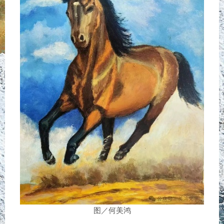
图／何美鸿