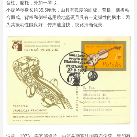
音柱、腮托，外加一琴弓。
小提琴琴身长约35.5厘米，由具有弧度的面板、背板、侧板粘
合而成。背板和侧板选用质地坚硬且具有一定弹性的枫木，因
为其振动性能良好，传声速度快，纹路清晰优美。
波兰，1973，实寄邮资片，由波兹南寄法国科布伦茨，销印有