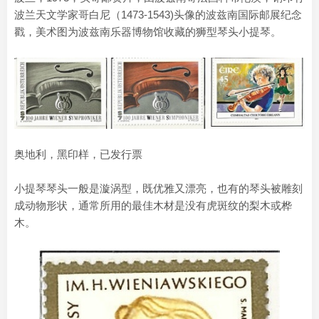
波兰天文学家哥白尼（1473-1543)头像的波兹南国际邮展纪念
戳，美术图为波兹南乐器博物馆收藏的狮型琴头小提琴。
奥地利，黑印样，已发行票
小提琴琴头一般是漩涡型，既优雅又漂亮，也有的琴头被雕刻
成动物形状，通常所用的最佳木材是没有虎斑纹的梨木或桦
木。