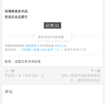
张增勇更多作品
世说文丛总索引
赞 (
1
)
未经允许不得转载：
转载或复制请以
超链接形式
并注明出处
世说文丛
。
原文地址：
《张增勇丨邮票上的小提琴（3）》
发布于2025-7-23
标签：这篇文章木有标签
上一篇
下一篇
李言谙丨读《等待戈多》记
任知丨叛逆不羁的男神尾崎
丰，遗憾定格在26岁
评论