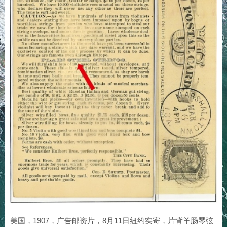
美国，1907，广告邮资片，8月11日纽约实寄，片背羊肠琴弦