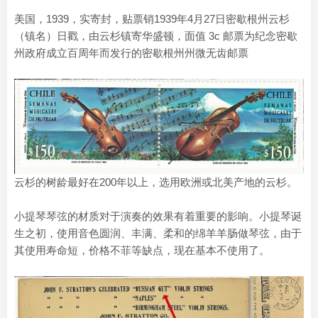
美国，1939，实寄封，贴票销1939年4月27日密歇根州云杉
（镇名）日戳，由云杉镇寄华盛顿，面值 3c 邮票为纪念密歇
州政府成立百周年而发行的密歇根州州微无齿邮票
云杉的树龄最好在200年以上，选用欧洲或北美产地的云杉。
小提琴琴弦的材质对于演奏的效果有着重要的影响。小提琴诞
生之初，使用音色圆润、丰满、柔和的绵羊羊肠做琴弦，由于
其使用寿命短，价格不菲等缺点，现在基本不使用了。