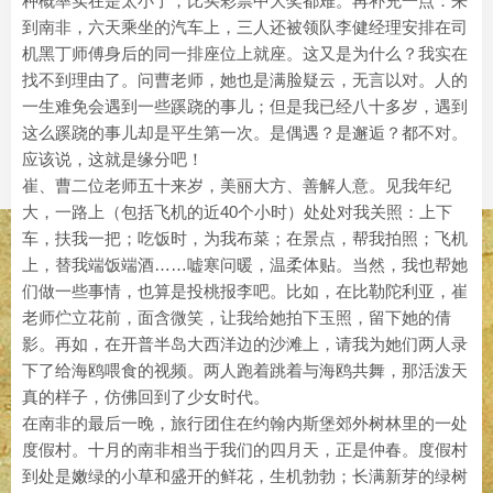
种概率实在是太小了，比买彩票中大奖都难。再补充一点：来
到南非，六天乘坐的汽车上，三人还被领队李健经理安排在司
机黑丁师傅身后的同一排座位上就座。这又是为什么？我实在
找不到理由了。问曹老师，她也是满脸疑云，无言以对。人的
一生难免会遇到一些蹊跷的事儿；但是我已经八十多岁，遇到
这么蹊跷的事儿却是平生第一次。是偶遇？是邂逅？都不对。
应该说，这就是缘分吧！
崔、曹二位老师五十来岁，美丽大方、善解人意。见我年纪
大，一路上（包括飞机的近40个小时）处处对我关照：上下
车，扶我一把；吃饭时，为我布菜；在景点，帮我拍照；飞机
上，替我端饭端酒……嘘寒问暖，温柔体贴。当然，我也帮她
们做一些事情，也算是投桃报李吧。比如，在比勒陀利亚，崔
老师伫立花前，面含微笑，让我给她拍下玉照，留下她的倩
影。再如，在开普半岛大西洋边的沙滩上，请我为她们两人录
下了给海鸥喂食的视频。两人跑着跳着与海鸥共舞，那活泼天
真的样子，仿佛回到了少女时代。
在南非的最后一晚，旅行团住在约翰内斯堡郊外树林里的一处
度假村。十月的南非相当于我们的四月天，正是仲春。度假村
到处是嫩绿的小草和盛开的鲜花，生机勃勃；长满新芽的绿树