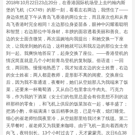
2018年10月22日23点20分，在香港国际机场登上去约翰内斯
堡的飞机（CX749）的那一刻，看看左右两边，我愣住了——
身边依然是下午从青岛飞香港的两位女士，而且座次也和从青
岛飞香港时完全相同！左边那位身姿苗条，眼神中闪耀着聪明
和智慧；右边那位中等身材，丰腴的面容透着美丽和善良。右
边的女士面含微笑，再次温婉地向我提出：和她交换一下座
次，让我坐到她的右边，这样她就可以和我左边的那位女士坐
到一起。我爽快地答应了，起身交换了座位。——香港登机的
情况简直就是几个小时前青岛登机的复制版。俗语道：一回
生，两回熟。慢慢地熟悉了，我才知道左边的女士姓曹，右边
的女士姓崔；两人都是教师，是形影不离的闺蜜。交换座位
后，因为我不靠通道，夜餐时，她们从空姐那儿为我端来了饭
菜，还要来一杯葡萄酒，又从自己包里拿出牛肉丸、巧克力
等，作为我的下酒菜（女士们的包里总是会有你意想不到的这
样那样的零食），和飞机上供应的饭菜加在一起，够丰盛了；
把酒小酌，幸福满满！饭后稍事休息，已是午夜，熄灯睡觉。
细心的崔老师怕我夜里冷，从空姐那里给我讨来了线毯。第二
天早餐时，崔老师又为我要来咖啡。由于飞机一直向着西南方
向飞，夜特别长。13个小时过去了，天才蒙蒙亮。次日6点38