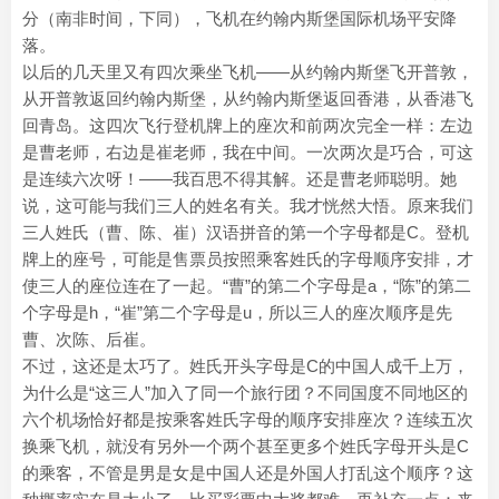
分（南非时间，下同），飞机在约翰内斯堡国际机场平安降
落。
以后的几天里又有四次乘坐飞机——从约翰内斯堡飞开普敦，
从开普敦返回约翰内斯堡，从约翰内斯堡返回香港，从香港飞
回青岛。这四次飞行登机牌上的座次和前两次完全一样：左边
是曹老师，右边是崔老师，我在中间。一次两次是巧合，可这
是连续六次呀！——我百思不得其解。还是曹老师聪明。她
说，这可能与我们三人的姓名有关。我才恍然大悟。原来我们
三人姓氏（曹、陈、崔）汉语拼音的第一个字母都是C。登机
牌上的座号，可能是售票员按照乘客姓氏的字母顺序安排，才
使三人的座位连在了一起。“曹”的第二个字母是a，“陈”的第二
个字母是h，“崔”第二个字母是u，所以三人的座次顺序是先
曹、次陈、后崔。
不过，这还是太巧了。姓氏开头字母是C的中国人成千上万，
为什么是“这三人”加入了同一个旅行团？不同国度不同地区的
六个机场恰好都是按乘客姓氏字母的顺序安排座次？连续五次
换乘飞机，就没有另外一个两个甚至更多个姓氏字母开头是C
的乘客，不管是男是女是中国人还是外国人打乱这个顺序？这