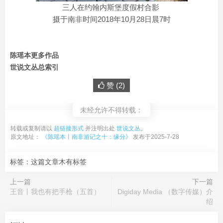
三人在约翰内斯堡度假村合影
摄于南非时间2018年10月28日晨7时
陈瑶本更多作品
世说文丛总索引
赞 (
2
)
未经允许不得转载：
转载或复制请以
超链接形式
并注明出处
世说文丛
。
原文地址：
《陈瑶本丨南非游记之十：缘分》
发布于2025-7-28
标签：这篇文章木有标签
上一篇
下一篇
王音丨我也有把手枪（五首）
Digiday Media （数字传媒）介
绍