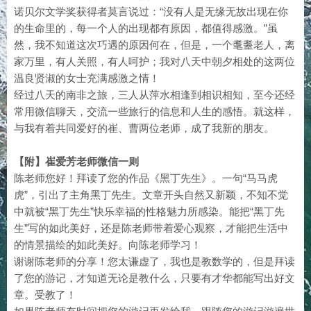
诺贝尔文学奖获得者莫言说过：“没有人是无缘无故出现在你
的生命里的，每一个人的出现都有原因，都值得感激。”虽
然，我不知道这次巧遇的原因何在，但是，一个耄耋老人，离
家万里，有人关照，有人呵护；我对八天中朝夕相处的这两位
温良贤淑的女士充满感激之情！
经过八天的南非之旅，三人从萍水相逢到相识相知，至今还经
常用微信聊天，交流一些旅行的信息和人生的感悟。就这样，
与我有着共同爱好的崔、曹两位老师，成了我新的朋友。
【附】崔爱芳老师微信一则
陈老师您好！拜读了您的作品《黑丁先生》。一句“马马虎
虎”，引出了主角黑丁先生。文章开头自然又新颖，不知不觉
中就被“黑丁先生”快乐幸福的性格魅力所感染。能把“黑丁先
生”写的如此美好，还是陈老师带着爱心观察，才能把生活中
的情景描绘的如此美好。向陈老师学习！
谢谢陈老师的分享！您太谦虚了，我也是教数学的，但是拜读
了您的游记，才知道无论是教什么，只要有才华都能写出好文
章。受教了！