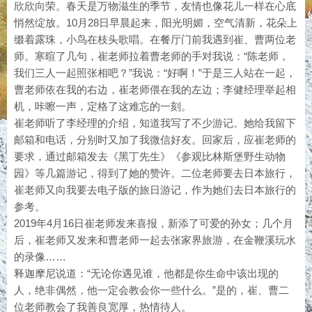
欣欣向荣。春天是万物滋生的季节，友情也像花儿一样在心底
悄然绽放。10月28日早晨起来，阳光明媚，空气清新，花朵上
缀着露珠，小鸟在枝头歌唱。在餐厅门前我遇到崔、曹两位老
师。寒暄了几句，崔老师拉着曹老师的手对我说：“陈老师，
我们三人一起照张相吧？”我说：“好啊！”于是三人站在一起，
曹老师依在我的右边，崔老师偎在我的左边；李健经理举起相
机，咔嚓一声，定格了这难忘的一刻。
崔老师听了李经理的介绍，知道我写了不少游记。她给我留下
邮箱和电话，分别时又加了我微信好友。回家后，应崔老师的
要求，通过邮箱发去《黑丁先生》《参观比林斯堡野生动物
园》等几篇游记，得到了她的赞许。二位老师要去日本旅行，
崔老师又向我要去电子版的旅日游记，作为她们去日本旅行的
参考。
2019年4月16日崔老师发来喜报，新添了可爱的孙女；几个月
后，崔老师又发来和曹老师一起去张家界旅游，在金鞭溪玩水
的录像……
释迦摩尼说道：“无论你遇见谁，他都是你生命中该出现的
人，绝非偶然，他一定会教会你一些什么。”是的，崔、曹二
位老师教会了我善良宽厚，热情待人。