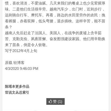
惯，喜欢清淡，不爱油腻。几天来我们的餐桌上也少见荤腥厚
味。二是他们生活很辛劳。越南汽车少，出门时，近则步行，
远则骑自行车、摩托车。再看，路边的水田里劳作的农民：挽
着裤腿，赤着双脚，低头弯腰，退步插秧。这样辛苦，能不苗
条？
越南人先后赶走了法国人、美国人，在战争的废墟上含辛茹
苦、克勤克俭、夙夜匪懈、奋发图强建设家园。他们用辛勤换
来了苗条，倒是令人钦敬。
写于2012年4月上旬
原载 轻博客
4/3/2020 9:46:03 PM
陈瑶本更多作品
世说文丛总索引
赞 (
1
)