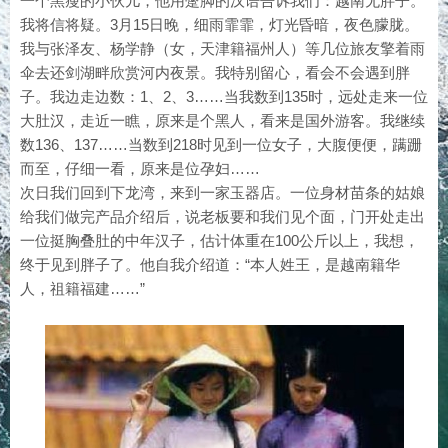
一个黑瘦的小伙儿，他用蹩脚的汉语告诉我们：越南无胖子。
我将信将疑。3月15日晚，细雨霏霏，灯光昏暗，夜色朦胧。
我与张泽友、杨学静（女，天津籍福州人）等几位旅友擎着雨
伞去还剑湖畔欣赏河内夜景。我特别留心，看会不会遇到胖
子。我边走边数：1、2、3……当我数到135时，远处走来一位
大肚汉，走近一瞧，原来是个黑人，看来是国外游客。我继续
数136、137……当数到218时见到一位女子，大腹便便，蹒跚
而至，仔细一看，原来是位孕妇……
次日我们回到下龙湾，来到一家玉器店。一位身材苗条的姑娘
给我们做完产品介绍后，说老板要和我们见个面，门开处走出
一位挺胸叠肚的中年汉子，估计体重在100公斤以上，我想，
终于见到胖子了。他自我介绍道：“本人姓王，是越南籍华
人，祖籍福建……”