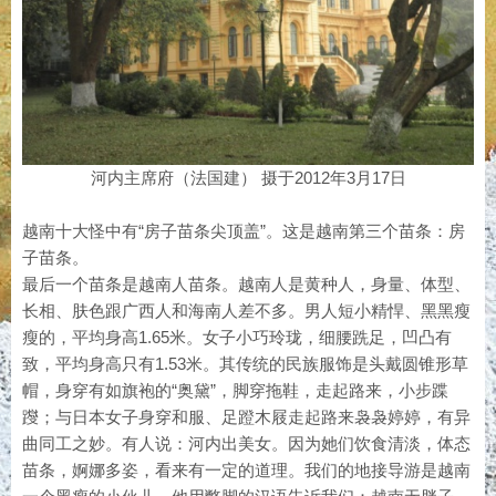
河内主席府（法国建） 摄于2012年3月17日
越南十大怪中有“房子苗条尖顶盖”。这是越南第三个苗条：房
子苗条。
最后一个苗条是越南人苗条。越南人是黄种人，身量、体型、
长相、肤色跟广西人和海南人差不多。男人短小精悍、黑黑瘦
瘦的，平均身高1.65米。女子小巧玲珑，细腰跣足，凹凸有
致，平均身高只有1.53米。其传统的民族服饰是头戴圆锥形草
帽，身穿有如旗袍的“奥黛”，脚穿拖鞋，走起路来，小步蹀
躞；与日本女子身穿和服、足蹬木屐走起路来袅袅婷婷，有异
曲同工之妙。有人说：河内出美女。因为她们饮食清淡，体态
苗条，婀娜多姿，看来有一定的道理。我们的地接导游是越南