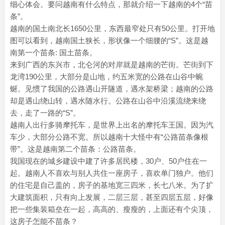
细心体会。要问越南有什么特点，那就介绍一下越南的4个“苗
条”。
越南的国土南北长1650公里，东西最窄处只有50公里。打开地
图可以看到，越南国土狭长，形状像一个细腰的“S”。这是越
南第一个苗条: 国土苗条。
来到广西的东兴市，北仑河的对岸就是越南的芒街。芒街到下
龙湾190公里，大部分是山地，约五米宽的公路在山谷中蜿
蜒。见惯了我国的公路遇山开隧道，遇水架桥梁；越南的公路
却是遇山绕山转，遇水随水行。公路在山谷中沿溪流绕来绕
去，走了一路的“S”。
越南人出行多骑摩托车，是世界上出名的摩托车王国。因为汽
车少，大部分公路不宽。所以越南十大怪中有“公路苗条像根
带”。这是越南第二个苗条：公路苗条。
我国现在的城乡建设中建了许多居民楼，30户、50户住在一
起。越南人不喜欢与别人共住一座房子，喜欢单门独户。他们
的住宅是自己盖的，房子的基地宽三四米，长七八米。为了扩
大建筑面积，只有向上发展，二层三层，甚至四层五层，好像
把一些集装箱垒在一起，高高的、瘦瘦的，上面还有个尖顶，
这房子怎能不苗条？