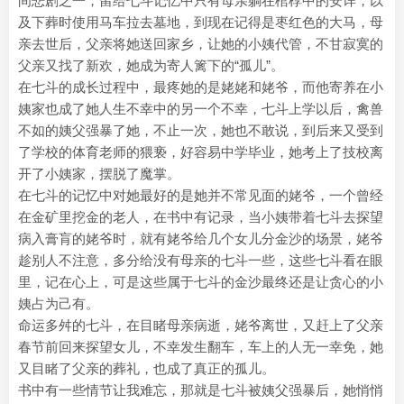
间悲剧之一，留给七斗记忆中只有母亲躺在棺椁中的安详，以
及下葬时使用马车拉去墓地，到现在记得是枣红色的大马，母
亲去世后，父亲将她送回家乡，让她的小姨代管，不甘寂寞的
父亲又找了新欢，她成为寄人篱下的“孤儿”。
在七斗的成长过程中，最疼她的是姥姥和姥爷，而他寄养在小
姨家也成了她人生不幸中的另一个不幸，七斗上学以后，禽兽
不如的姨父强暴了她，不止一次，她也不敢说，到后来又受到
了学校的体育老师的猥亵，好容易中学毕业，她考上了技校离
开了小姨家，摆脱了魔掌。
在七斗的记忆中对她最好的是她并不常见面的姥爷，一个曾经
在金矿里挖金的老人，在书中有记录，当小姨带着七斗去探望
病入膏肓的姥爷时，就有姥爷给几个女儿分金沙的场景，姥爷
趁别人不注意，多分给没有母亲的七斗一些，这些七斗看在眼
里，记在心上，可是这些属于七斗的金沙最终还是让贪心的小
姨占为己有。
命运多舛的七斗，在目睹母亲病逝，姥爷离世，又赶上了父亲
春节前回来探望女儿，不幸发生翻车，车上的人无一幸免，她
又目睹了父亲的葬礼，也成了真正的孤儿。
书中有一些情节让我难忘，那就是七斗被姨父强暴后，她悄悄