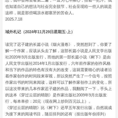
想，我不会再去看第二遍，一直为七斗揪心，捏着一把汗。我
也知道自己的想法与社会完全脱节，社会呈现给一些人的就是
这样，就是那些喝凉水都塞牙的苦命人。
2025.7.18
域外札记（2024年11月29日星期五·上）
读完了迟子建的长篇小说《烟火漫卷》，突然想到了，你要了
解一个作家，应该从头去了解，这部长篇小说是人民文学出版
社2020年9月出版发行，而他的第一部长篇小说《树下》是由
人民文学出版社2014年1月出版发行，六年前作家的创作风格
和当下的作品的特色有没有大的改变，这就需要细心的读者沿
着作家创作的时间段来审视，所以突然产生了一个信号，按照
作家出书的时间来阅读，这样可以了解作家创作上的变化，所
以这次带来的几本作家迟子建的作品，我翻阅了一下，手头上
的这本《穿过云层的晴朗》是作家出版社2009年9月出版发
行，每本单价：20元（现在网上炒到百元以上）。
《穿过云层的晴朗》比《树下》还早五年发行出版，自然就成
为接下来的阅读书目，随后排列的还有（按出版年份排列）