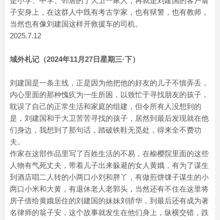
是小学、中学、邻居的于大卫一家人，再就是刘建国的客户翁
子安身上，在这群人中既有考古学家，也有狱警，也有教师，
当然也有像刘建国这样开救援车的司机。
2025.7.12
域外札记（2024年11月27日星期三·下）
刘建国是一条主线，正是因为他把他的好友的儿子不慎弄丢，
内心里面的那种愧疚为一生所困，以致忙于寻找朋友的孩子，
耽误了自己的正常生活和家庭的组建，但令所有人没想到的
是，刘建国和于大卫苦苦寻找的孩子，居然到最后发现就在他
们身边，我想到了那句话，踏破铁鞋无觅处，得来全不费功
夫。
作家在这部作品里写了百姓生活的不易，在榆樱院里面的这些
人物有气死丈夫，带着儿子出来躲避的女人黄娥，有为了谋生
到酒店唱二人转的小两口小刘和胖丫，有做煎饼馃子谋生的小
两口小米和大黄，有退休老人老郭头，当然还有不住在这里将
房子借给黄娥居住的刘建国的妹妹刘骄华，到最后还有成为著
名律师的翁子安，这个故事就发生在他们身上，纵横交错，跌