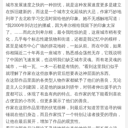
城市发展速度之快的一种担忧，就是这种发展速度更多是建立
在拆旧建新的，而这是一个城市文化延续的大忌，作家巧妙地
列举了去北欧学习交流时留给他的印象。她不无感触地写道：
“我2000年到访过的挪威，因为卑尔根给我留下的印象太深
了。……而此次到卑尔根，最令我吃惊的是，这座城市稍有变
化，几乎每个标志性建筑物和街道，还都是我记忆中的模样，
甚至是城市中心广场的拼花地砖，一如从前。而在中国，如果
你相隔近二十年再去一座城市，熟悉感会荡然无存，它既说明
了中国的飞速发展，也说明我们缺乏城市灵魂。而有老灵魂的
城市，一砖一瓦、一木一石都是有情的。”看到这里我们似乎
就理解了作家在这些故事的背后想要表达神层面的东西。
在这部作品里面的各类型人物作家都赋予了他们的善良，无论
是主人公刘建国，还是他的妹妹刘骄华，对弱者伸出援手的力
度都可以，体现了有血有肉的特点。在作家的笔下能看到喜欢
占便宜的小市民，但更多展示了他们的善良。
作家在这部作品里埋的伏笔很棒，到最后才知道苦苦追寻的铜
锤就在他们身边，而且作家找了一个特别让读者接受的理由，
让他在最后展开，增加了作品的观赏性。