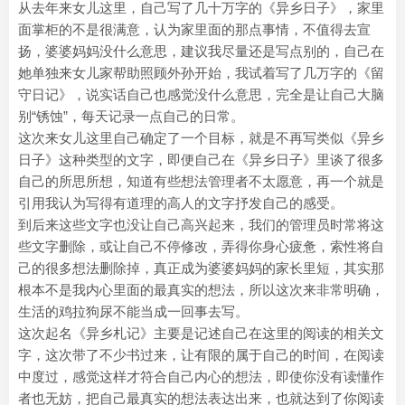
从去年来女儿这里，自己写了几十万字的《异乡日子》，家里
面掌柜的不是很满意，认为家里面的那点事情，不值得去宣
扬，婆婆妈妈没什么意思，建议我尽量还是写点别的，自己在
她单独来女儿家帮助照顾外孙开始，我试着写了几万字的《留
守日记》，说实话自己也感觉没什么意思，完全是让自己大脑
别“锈蚀”，每天记录一点自己的日常。
这次来女儿这里自己确定了一个目标，就是不再写类似《异乡
日子》这种类型的文字，即便自己在《异乡日子》里谈了很多
自己的所思所想，知道有些想法管理者不太愿意，再一个就是
引用我认为写得有道理的高人的文字抒发自己的感受。
到后来这些文字也没让自己高兴起来，我们的管理员时常将这
些文字删除，或让自己不停修改，弄得你身心疲惫，索性将自
己的很多想法删除掉，真正成为婆婆妈妈的家长里短，其实那
根本不是我内心里面的最真实的想法，所以这次来非常明确，
生活的鸡拉狗尿不能当成一回事去写。
这次起名《异乡札记》主要是记述自己在这里的阅读的相关文
字，这次带了不少书过来，让有限的属于自己的时间，在阅读
中度过，感觉这样才符合自己内心的想法，即使你没有读懂作
者也无妨，把自己最真实的想法表达出来，也就达到了你阅读