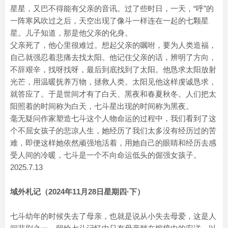
星星，又巴不得能有父亲的音讯。过了些时日，一天，“呼”的
一阵寒风吹过之后，天空出现了像斗一样连在一起的七颗星
星。儿子知道，那是他父亲的化身。
父亲死了，他心里很难过。想起父亲的嘱咐，要为人类造福，
自己就强忍着悲痛去找太阳。他记住父亲的话，辨明了方向，
不辞艰辛，找呀找呀，最后到底找到了太阳。他恳求太阳放射
光芒，用温暖抚养万物，拯救人类。太阳见他这样虔诚恳求，
就答应了。于是世间才有了白天、黑夜和春夏秋冬。人们把太
阳照着的时间称为白天，七斗星出现的时间称为黑夜。
毫无疑问作家塑造七斗这个人物命运的过程中，我们看到了这
个不屈女孩子的悲凉人生，她经历了我们太多没有经历过的苦
难，即便这样她依然顽强地活着，用她自己的眼睛和经历去感
受人间的冷暖，七斗是一个不向命运低头的倔强女孩子。
2025.7.13
域外札记（2024年11月28日星期四·下）
七斗幼年的时候失去了母亲，也就是说从小失去母爱，这是人