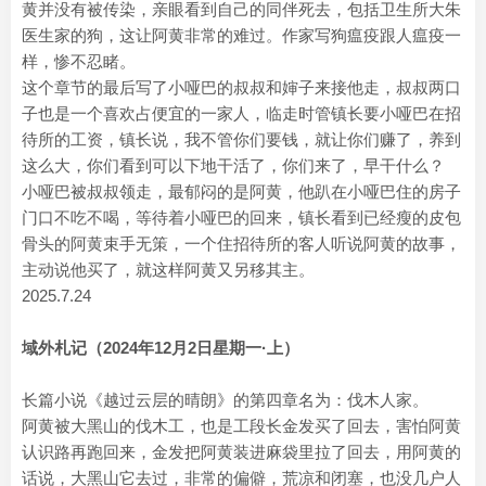
黄并没有被传染，亲眼看到自己的同伴死去，包括卫生所大朱
医生家的狗，这让阿黄非常的难过。作家写狗瘟疫跟人瘟疫一
样，惨不忍睹。
这个章节的最后写了小哑巴的叔叔和婶子来接他走，叔叔两口
子也是一个喜欢占便宜的一家人，临走时管镇长要小哑巴在招
待所的工资，镇长说，我不管你们要钱，就让你们赚了，养到
这么大，你们看到可以下地干活了，你们来了，早干什么？
小哑巴被叔叔领走，最郁闷的是阿黄，他趴在小哑巴住的房子
门口不吃不喝，等待着小哑巴的回来，镇长看到已经瘦的皮包
骨头的阿黄束手无策，一个住招待所的客人听说阿黄的故事，
主动说他买了，就这样阿黄又另移其主。
2025.7.24
域外札记（2024年12月2日星期一·上）
长篇小说《越过云层的晴朗》的第四章名为：伐木人家。
阿黄被大黑山的伐木工，也是工段长金发买了回去，害怕阿黄
认识路再跑回来，金发把阿黄装进麻袋里拉了回去，用阿黄的
话说，大黑山它去过，非常的偏僻，荒凉和闭塞，也没几户人