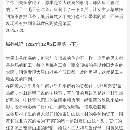
丫带回去全家吃了，原本是皆大欢喜的事情，却因鱼不够吃
的，而且二毛不会吃鱼让鱼刺卡了一下直哭，让女主人草羊嫌
阿黄不多抓几条，随后每次大丫去河边都让带着阿黄，回来后
发现没有抓到鱼就数落阿黄是笨蛋。
2025.7.25
域外札记（2024年12月2日星期一·下）
大黑山是闭塞的，但它与金顶镇的住户不一样，这里的男人都
是林场的职工，每个月都有工资，而金顶镇的是以种田为主的
农民，阿黄发现大黑山对每个节日都非常的重视，这就是工人
和农民的区别。
在阿黄来这里几年时间这里几乎所有的节都过，过“月亮节”最
热闹，也就是我们说的中秋节，草羊做的月饼又是这个村里最
好吃的，中秋节他们过的最隆重和热闹，经常请放映队来放电
影，没有电影他们集中在一起吃吃喝喝，便载歌载舞。
立冬后村子里的男人就开始准备进山伐木材的各种物资了，阿
黄和张北方家的名为“芹菜”的狗一起跟着进山伐木头，它们的
任务就是驱赶山里的野狼，给伐木工人和马当保镖，阿黄见证