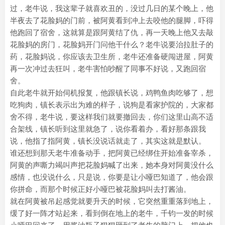
过，老牛说，我这辈子就喜欢丑的，没过几日的某个晚上，他
半夜去了花脸妈的门前，被阿黄看到冲上去咬他的腿脚，吓得
他跑回了宿舍，这就算是跟阿黄结了仇，再一天晚上他又去敲
花脸妈的房门，花脸妈开门问他干什么？老牛说要治拉肚子的
药，花脸妈说，你应该去卫生所，老牛还准备硬闯进屋，阿黄
再一次冲过去狂叫，老牛害怕吵醒了同事不好说，又跑回宿
舍。
自此老牛就开始伺机报复，他跟镇长说，鸡鸭鱼肉吃够了，想
吃狗肉，镇长表示出为难的样子，说狗是看家护院的，大家都
舍不得，老牛说，要这样我们就要撤回去，你们这里山高不适
合架线，镇长听到这里就急了，说你看着办，看好那条跟我
说，他指了指阿黄，镇长没说话就走了，其实这就是默认。
谁还想到那天老牛准备动手，把阿黄已经绑住开始准备宰杀，
阿黄的声嘶力竭叫声把花脸妈喊了出来，她本身对阿黄没什么
感情，也没说什么，只是说，你要是让小哑巴知道了，他会跟
你拼命，而那个时候正好小哑巴被花脸妈叫去打酱油。
就在阿黄被吊起感觉就要升天的时候，它突然重重落到地上，
缓了好一阵才站起来，看到倒在地上的老牛，千钧一发的时候