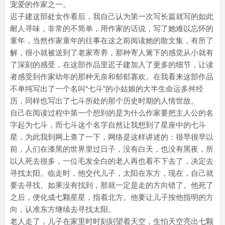
宠爱的作家之一。
迟子建这部处女作看后，我自己认为第一次写长篇就写的如此
耐人寻味，非常的不简单，用作家的话说，写了她难以忘怀的
童年，当然作家童年的往事在这之前阅读她的散文集，有所了
解，很小就被送到了老家寄养，那种寄人篱下的感觉从小就有
了深刻的感受，在这部作品里迟子建加入了更多的细节，让读
者感受到作家幼年的那种无奈和郁郁寡欢。在我看来这部作品
不单纯写出了一个名叫“七斗”的小姑娘的大半生命运多舛经
历，同样也写出了七斗所处的那个历史时期的人情世故。
自己在阅读过程中第一个想到的是为什么作家要把主人公的名
字起为七斗，而七斗这个名字自然让我想到了星座中的七斗
星，为此我到网上查了一下，网络是这样讲述的：很早很早以
前，人们在漆黑的世界里过日子，没有白天，也没有黑夜，所
以人死去很多，一位毛发全白的老人再也看不下去了，决定去
寻找太阳。临走时，他交代儿子，太阳在东方，现在，自己就
要去寻找。如果没有找到，那就一定是走的方向错了。他死了
之后，便化成七颗星星，指着北方。他要让儿子按他指明的方
向，认准东方继续去寻找太阳。
老人走了，儿子在家里时时刻刻望着天空，生怕天空亮出七颗