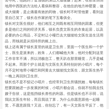
去寻死，他跑到了金顶镇的深山大烟坡躲了起来，在那里悄悄
地用中西医的方法给人看病和整容，在他住的地方种罂粟，做
成大烟膏，是止痛最有效的药物，镇长时不时管他要，看到这
里自己笑了，镇长在作家的笔下五毒俱全。
镇长对文医生很好，他们相互之间既有相互同情的因素，但更
多是他们之间的经济关系，镇长负责文医生的衣食起居，以及
必要的办公用品，不定时让小哑巴去大烟坡给文医生送生活用
品，而钱就是从招待所的账上出。
镇上还有属于镇长直管的就是卫生所，里面一个医生和一个护
士，医生是派来的，姓朱，人们都喊他大朱，他对分配到这里
工作非常不满，所以消极怠工，整天趴在那里睡觉，几乎是喊
不起来。而那个护士就是与文医生关系特别好的小唱片，每个
月不定时地带小哑巴和阿黄去大烟坡找文医生，跟文医生热乎
一晚上再回到卫生所。
镇长也不是不惦记小唱片，也经常到卫生所骚扰她，每每镇长
想要跟她进一步发展的时候，小唱片都会说，你就不怕我去找
嫂子告状，这是抵挡镇长兽性的利器。但是镇长也不示弱，说
我比文医生年轻，而且我说了算，为什么你愿意跟他一起睡
觉，不愿意跟我？又说，你别忘了，有一天文医生平反了，他