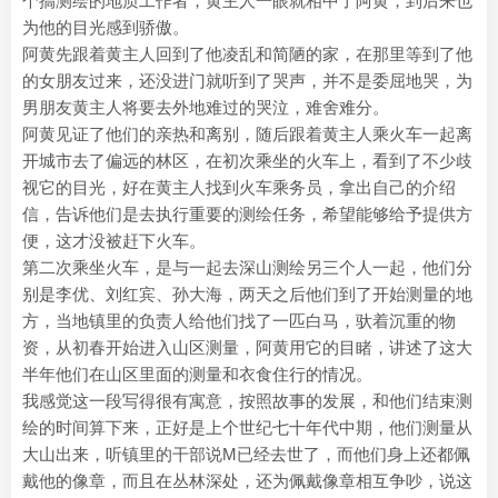
个搞测绘的地质工作者，黄主人一眼就相中了阿黄，到后来也
为他的目光感到骄傲。
阿黄先跟着黄主人回到了他凌乱和简陋的家，在那里等到了他
的女朋友过来，还没进门就听到了哭声，并不是委屈地哭，为
男朋友黄主人将要去外地难过的哭泣，难舍难分。
阿黄见证了他们的亲热和离别，随后跟着黄主人乘火车一起离
开城市去了偏远的林区，在初次乘坐的火车上，看到了不少歧
视它的目光，好在黄主人找到火车乘务员，拿出自己的介绍
信，告诉他们是去执行重要的测绘任务，希望能够给予提供方
便，这才没被赶下火车。
第二次乘坐火车，是与一起去深山测绘另三个人一起，他们分
别是李优、刘红宾、孙大海，两天之后他们到了开始测量的地
方，当地镇里的负责人给他们找了一匹白马，驮着沉重的物
资，从初春开始进入山区测量，阿黄用它的目睹，讲述了这大
半年他们在山区里面的测量和衣食住行的情况。
我感觉这一段写得很有寓意，按照故事的发展，和他们结束测
绘的时间算下来，正好是上个世纪七十年代中期，他们测量从
大山出来，听镇里的干部说M已经去世了，而他们身上还都佩
戴他的像章，而且在丛林深处，还为佩戴像章相互争吵，说这