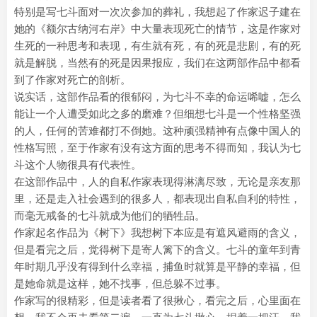
特别是写七斗面对一次次参加的葬礼，我想起了作家迟子建在
她的《额尔古纳河右岸》中大量表现死亡的情节，这是作家对
生死的一种思考和表现，有生就有死，有的死是悲剧，有的死
就是解脱，当然有的死是因果报应，我们在这两部作品中都看
到了作家对死亡的剖析。
说实话，这部作品看的很郁闷，为七斗不幸的命运唏嘘，怎么
能让一个人遭受如此之多的磨难？但细想七斗是一个性格坚强
的人，任何的苦难都打不倒她。这种顽强精神有点像中国人的
性格写照，至于作家有没有这方面的思考不得而知，我认为七
斗这个人物很具有代表性。
在这部作品中，人的自私作家表现得淋漓尽致，无论是亲友那
里，还是走入社会遇到的很多人，都表现出自私自利的特性，
而毫无戒备的七斗就成为他们的牺牲品。
作家起名作品为《树下》我想树下本应是有遮风避雨的含义，
但是看完之后，觉得树下是寄人篱下的含义。七斗的童年到青
年时期几乎没有得到什么幸福，捕鱼时就算是平静的幸福，但
是她命就是这样，她不找事，但总躲不过事。
作家写的很精彩，但是读者看了很揪心，看完之后，心里面在