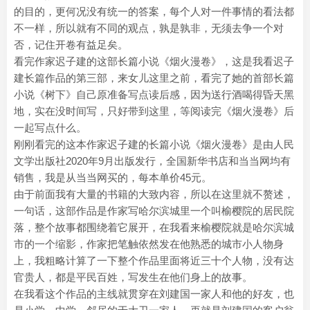
的目的，更何况没有统一的答案，每个人对一件事情的看法都
不一样，所以就有不同的观点，孰是孰非，无须去争一个对
否，记住开卷有益足矣。
看完作家迟子建的这部长篇小说《烟火漫卷》，这是我看迟子
建长篇作品的第三部，来女儿这里之前，看完了她的首部长篇
小说《树下》自己原准备写点读后感，因为送行酒喝得昏天黑
地，实在没时间写，只好带到这里，等阅读完《烟火漫卷》后
一起写点什么。
刚刚看完的这本作家迟子建的长篇小说《烟火漫卷》是由人民
文学出版社2020年9月出版发行，全国新华书店和当当网均有
销售，我是从当当网买的，每本单价45元。
由于前面我有大量的书籍的大致内容，所以在这里就不赘述，
一句话，这部作品是作家写哈尔滨城里一个叫榆樱院的居民院
落，整个故事都围绕着它展开，在我看来榆樱院就是哈尔滨城
市的一个缩影，作家把笔触依然发在他熟悉的城市小人物身
上，我粗略计算了一下整个作品里面将近三十个人物，没有达
官贵人，都是平民百姓，写发生在他们身上的故事。
在我看这个作品的主线就贯穿在刘建国一家人和他的好友，也