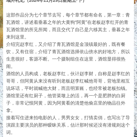
域外札记（2024年11月29日星期五·下）
这部作品分为七个章节去写，每个章节都有命名，第一章：青
瓦酒馆，讲述着垂暮之年的大黄狗“阿黄”在老板赵李红开的青
瓦酒馆里的所见所闻，而且交代了自己是六移其主，垂暮之年
来到这里。
介绍完赵李红，又介绍了青瓦酒馆是金顶镇最好的，既有餐
饮，又有住宿，介绍了青瓦酒馆选择依山傍水的好地方，所以
生意很好，客源不断。一个摄制组住在这里，酒馆显得很热
闹。
酒馆的人员构成，老板赵李红，伙计赵李财，自称是赵李红的
哥哥，但阿黄从来没有听到老板赵李红喊他哥哥，背地里相互
说坏话，平时就喊他大财，而且明算账，也经常被老板扣钱。
酒馆里还有红厨子，他管菜墩上的活，再一个是肥胖的白厨
子，非常记恨阿黄，因为阿黄看的清楚他偷店里的物品往外
拿。
接着写住进来拍电影的人，男男女女，打情卖俏，也写出了导
演跟主要演员的那种暧昧关系，估计那时候还没有潜规则这个
词。