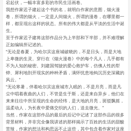
宕起伏，一幅丰富多彩的市民生活画卷。
我想作家迟子建起这个书的名，就明白作家的意图，烟火漫
卷，所谓的烟火，一定是人间烟火，所谓的漫卷，在哪里都一
样，都呈现出这样的状态。所有的伟大都是从平淡的生活中诞
生。
至于作家迟子建将这部作品分为上半部和下半部，并不难理解
正如编辑所记述的。
“无论是春夏，为哈尔滨这座城破晓的，不是日头，而是大地
上卑微的生灵。穿行在《烟火漫卷》中的每个凡人，几乎都有
不为人知的秘密。刘建国驾驶的爱心救护车，仿佛人性的犁
铧、犀利地剖开现实的种种矛盾，满怀忧患地钩沉历史深藏的
风云。”
“无论寒暑，伴着哈尔滨这座城市入眠的，不是月亮，而是凡
尘中唱着夜曲的人们，不管是生于斯，还是来自异乡，他们在
来来往往中所呈现的生命的经纬，是大地的月亮，斑驳飘摇，
温柔动人，为长夜中爱痛交织的人们，送去微光。”
当然，作家在这部作品的最后的后记中记述了这部作品的很多
背景材料，并非完全像我讲述的那样揭示了百姓的生活的甜酸
苦辣，作家的想法和构思远不止这些，其中包含着作家对这座