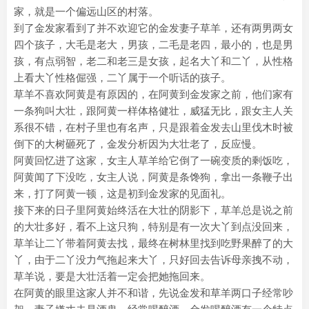
家，就是一个偏远山区的村落。
到了金发家看到了并不欢迎它的金发妻子草羊，还有两男两女
四个孩子，大毛是老大，男孩，二毛是老四，最小的，也是男
孩，有点弱智，老二和老三是女孩，起名大丫和二丫，从性格
上看大丫性格倔强，二丫属于一个听话的孩子。
草羊不喜欢阿黄是有原因的，在阿黄到金发家之前，他们家有
一条狗叫大壮，跟阿黄一样体格健壮，威猛无比，跟女主人关
系很不错，在村子里也有名声，只是跟着金发去山里伐木时被
倒下的大树砸死了，金发分析因为大壮老了，反应慢。
阿黄回忆进了这家，女主人草羊给它倒了一碗变质的剩饭吃，
阿黄闻了下没吃，女主人说，阿黄是条馋狗，拿出一条鞭子出
来，打了阿黄一顿，这是初到金发家的见面礼。
接下来的日子里阿黄始终活在大壮的阴影下，草羊总是说之前
的大壮多好，看不上这只狗，特别是有一次大丫到点没回来，
草羊让二丫带着阿黄去找，最终在树林里找到吃野果醉了的大
丫，由于二丫没力气拖起来大丫，只好回去告诉母亲拽不动，
草羊说，要是大壮活着一定会把她拖回来。
在阿黄的眼里这家人并不和谐，先说金发和草羊两口子经常吵