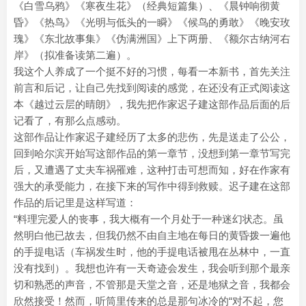
《白雪乌鸦》《寒夜生花》（经典短篇集）、《晨钟响彻黄
昏》《热鸟》《光明与低头的一瞬》《候鸟的勇敢》《晚安玫
瑰》《东北故事集》《伪满洲国》上下两册、《额尔古纳河右
岸》（拟准备读第二遍）。
我这个人养成了一个挺不好的习惯，每看一本新书，首先关注
前言和后记，让自己先找到阅读的感觉，在还没有正式阅读这
本《越过云层的晴朗》，我先把作家迟子建这部作品后面的后
记看了，有那么点感动。
这部作品让作家迟子建经历了太多的悲伤，先是送走了公公，
回到哈尔滨开始写这部作品的第一章节，没想到第一章节写完
后，又遭遇了丈夫车祸罹难，这种打击可想而知，好在作家有
强大的承受能力，在接下来的写作中得到救赎。迟子建在这部
作品的后记里是这样写道：
“料理完爱人的丧事，我大概有一个月处于一种迷幻状态。虽
然明白他已故去，但我仍然不由自主地在每日的黄昏拨一遍他
的手提电话（车祸发生时，他的手提电话被甩在丛林中，一直
没有找到）。我想也许有一天奇迹会发生，我会听到那个最亲
切和熟悉的声音，不管那是天堂之音，还是地狱之音，我都会
欣然接受！然而，听筒里传来的总是那句冰冷的“对不起，您