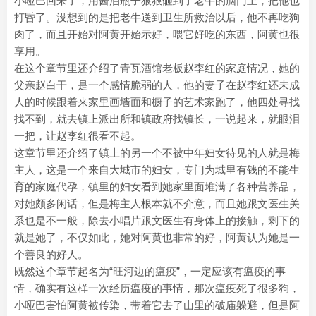
小哑巴回来了，用酱油瓶子狠狠砸到了老牛的脑门上，把他也
打昏了。没想到的是把老牛送到卫生所救治以后，他不再吃狗
肉了，而且开始对阿黄开始示好，喂它好吃的东西，阿黄也很
享用。
在这个章节里还介绍了青瓦酒馆老板赵李红的家庭情况，她的
父亲赵白干，是一个感情脆弱的人，他的妻子在赵李红还未成
人的时候跟着来家里画墙面和橱子的艺术家跑了，他四处寻找
找不到，就去镇上派出所和镇政府找镇长，一说起来，就眼泪
一把，让赵李红很看不起。
这章节里还介绍了镇上的另一个不被中年妇女待见的人就是梅
主人，这是一个来自大城市的妇女，专门为城里有钱的不能生
育的家庭代孕，镇里的妇女看到她家里面堆满了各种营养品，
对她颇多闲话，但是梅主人根本就不介意，而且她跟文医生关
系也是不一般，除去小唱片跟文医生有身体上的接触，剩下的
就是她了，不仅如此，她对阿黄也非常的好，阿黄认为她是一
个善良的好人。
既然这个章节起名为“旺河边的瘟疫”，一定应该有瘟疫的事
情，确实有这样一次经历瘟疫的事情，那次瘟疫死了很多狗，
小哑巴害怕阿黄被传染，带着它去了山里的破庙躲避，但是阿