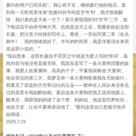
拨叫的用户已经关机“。我心有不甘，继续拨打他的电话。直
到有一天听筒里传来”您拨叫的号码是空号“时，我才彻底醒
悟：我们真的是天各一方了！那天黄昏我听到“空号”二字，放
下电话后不由得号啕大哭。也就是这天之后，我重新拾起这部
长篇，把注意力转移到写作上。果然，一开始写第二章《在丛
林中》，我的情绪就好了。半年的时间里，我是伴着泪水来营
造这部小说的。”
“现在想来，这部长篇似乎冥冥之中就是为爱人写的‘悼词’，虽
然内容与他没有直接关联。我其实是写了一条大黄狗涅槃的故
事。我爱人姓黄属狗，高高的个子，平素我就唤他‘大黄狗’。
他去世后的第三天，我梦见有一条大黄狗驮着我在天际旅行，
我看见了碧蓝的天空和洁白的云朵——那种在人间从来没有见
过的圣景令我如醉如痴。最后这条大黄狗把我又送回地面上。
醒来后，我跟我妈妈讲了这个梦。妈妈说，他这是托梦给你，
他在天堂，让你不要再牵挂他了。”看到这里自己想着尽快开
始阅读。
2025.7.19