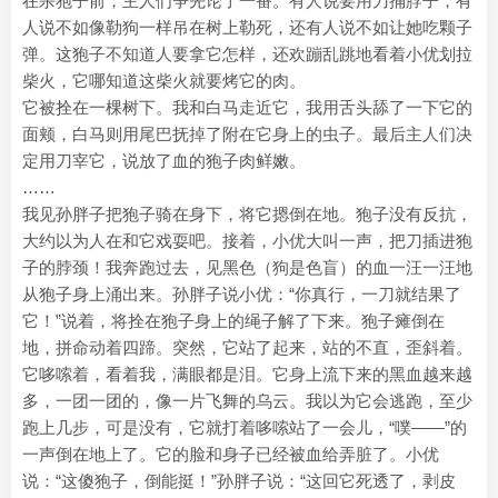
在杀狍子前，主人们争先论了一番。有人说要用刀捅脖子，有
人说不如像勒狗一样吊在树上勒死，还有人说不如让她吃颗子
弹。这狍子不知道人要拿它怎样，还欢蹦乱跳地看着小优划拉
柴火，它哪知道这柴火就要烤它的肉。
它被拴在一棵树下。我和白马走近它，我用舌头舔了一下它的
面颊，白马则用尾巴抚掉了附在它身上的虫子。最后主人们决
定用刀宰它，说放了血的狍子肉鲜嫩。
……
我见孙胖子把狍子骑在身下，将它摁倒在地。狍子没有反抗，
大约以为人在和它戏耍吧。接着，小优大叫一声，把刀插进狍
子的脖颈！我奔跑过去，见黑色（狗是色盲）的血一汪一汪地
从狍子身上涌出来。孙胖子说小优：“你真行，一刀就结果了
它！”说着，将拴在狍子身上的绳子解了下来。狍子瘫倒在
地，拼命动着四蹄。突然，它站了起来，站的不直，歪斜着。
它哆嗦着，看着我，满眼都是泪。它身上流下来的黑血越来越
多，一团一团的，像一片飞舞的乌云。我以为它会逃跑，至少
跑上几步，可是没有，它就打着哆嗦站了一会儿，“噗——”的
一声倒在地上了。它的脸和身子已经被血给弄脏了。小优
说：“这傻狍子，倒能挺！”孙胖子说：“这回它死透了，剥皮