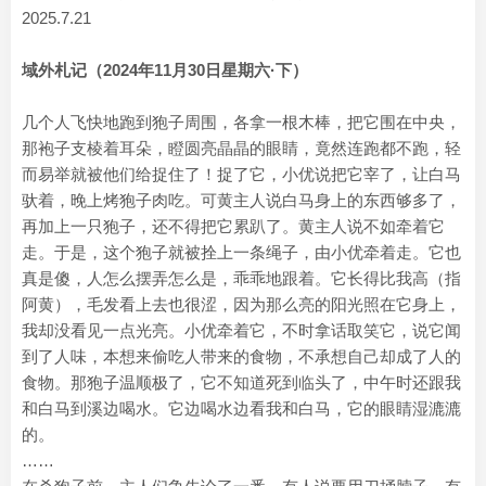
2025.7.21
域外札记（2024年11月30日星期六·下）
几个人飞快地跑到狍子周围，各拿一根木棒，把它围在中央，
那袍子支棱着耳朵，瞪圆亮晶晶的眼睛，竟然连跑都不跑，轻
而易举就被他们给捉住了！捉了它，小优说把它宰了，让白马
驮着，晚上烤狍子肉吃。可黄主人说白马身上的东西够多了，
再加上一只狍子，还不得把它累趴了。黄主人说不如牵着它
走。于是，这个狍子就被拴上一条绳子，由小优牵着走。它也
真是傻，人怎么摆弄怎么是，乖乖地跟着。它长得比我高（指
阿黄），毛发看上去也很涩，因为那么亮的阳光照在它身上，
我却没看见一点光亮。小优牵着它，不时拿话取笑它，说它闻
到了人味，本想来偷吃人带来的食物，不承想自己却成了人的
食物。那狍子温顺极了，它不知道死到临头了，中午时还跟我
和白马到溪边喝水。它边喝水边看我和白马，它的眼睛湿漉漉
的。
……