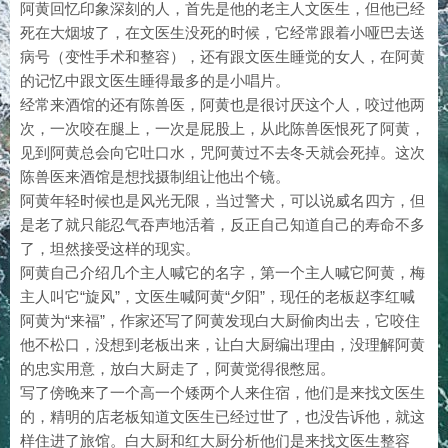
阿黄回忆印象深刻的人，首先是他的老主人文医生，但他已经
死在大烟坡了，在文医生没死的时候，它经常跟着小哑巴去送
病号（变性手术和整容），还有跟文医生睡觉的女人，在阿黄
的记忆中跟文医生睡得最多的是小唱片。
经常来酒馆的还有陈兽医，阿黄也是很讨厌这个人，咬过他两
次，一次咬在腿上，一次是屁股上，从此陈兽医恨死了阿黄，
见到阿黄总会向它吐口水，咒阿黄过不去冬天就会死掉。这次
陈兽医来酒馆是想找摄制组让他出个镜。
阿黄年轻时候也是风光无限，当过警犬，可以说威名四方，但
是老了就只能忍气吞声地活着，反正自己知道自己的寿命不多
了，坦然接受这样的现实。
阿黄自己介绍几个主人喊它的名字，第一个主人喊它阿黄，梅
主人叫它“旋风”，文医生喊阿黄“夕阳”，现任的老板赵李红喊
阿黄为“来福”，作家还写了阿黄发现白大厨偷肉出去，它咬住
他不松口，没想到老板出来，让白大厨编出理由，没理解阿黄
的忠实用意，放白大厨走了，阿黄觉得很憋屈。
写了傍晚来了一个高一个矮两个人来住宿，他们是来找文医生
的，精明的店老板知道文医生已经过世了，也没告诉他，就这
样住进了旅馆。白大厨和红大厨分析他们是来找文医生整容