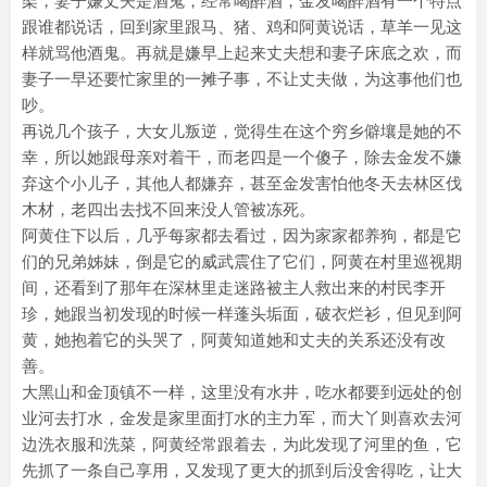
架，妻子嫌丈夫是酒鬼，经常喝醉酒，金发喝醉酒有一个特点
跟谁都说话，回到家里跟马、猪、鸡和阿黄说话，草羊一见这
样就骂他酒鬼。再就是嫌早上起来丈夫想和妻子床底之欢，而
妻子一早还要忙家里的一摊子事，不让丈夫做，为这事他们也
吵。
再说几个孩子，大女儿叛逆，觉得生在这个穷乡僻壤是她的不
幸，所以她跟母亲对着干，而老四是一个傻子，除去金发不嫌
弃这个小儿子，其他人都嫌弃，甚至金发害怕他冬天去林区伐
木材，老四出去找不回来没人管被冻死。
阿黄住下以后，几乎每家都去看过，因为家家都养狗，都是它
们的兄弟姊妹，倒是它的威武震住了它们，阿黄在村里巡视期
间，还看到了那年在深林里走迷路被主人救出来的村民李开
珍，她跟当初发现的时候一样蓬头垢面，破衣烂衫，但见到阿
黄，她抱着它的头哭了，阿黄知道她和丈夫的关系还没有改
善。
大黑山和金顶镇不一样，这里没有水井，吃水都要到远处的创
业河去打水，金发是家里面打水的主力军，而大丫则喜欢去河
边洗衣服和洗菜，阿黄经常跟着去，为此发现了河里的鱼，它
先抓了一条自己享用，又发现了更大的抓到后没舍得吃，让大