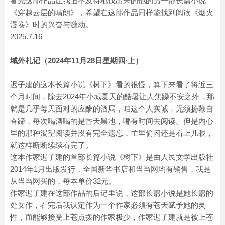
看完这部作品让我迫不及待地找出来的他的另一部长篇小说
《穿越云层的晴朗》，希望在这部作品同样能找到阅读《烟火
漫卷》时的兴奋与激动。
2025.7.16
域外札记（2024年11月28日星期四·上）
迟子建的这本长篇小说《树下》看的很慢，算下来看了将近三
个月时间，除去2024年小城夏天的酷暑让人焦躁不安之外，那
就是几乎每天面对的应酬的酒局，咱这个人实诚，无须扬鞭自
奋蹄，每次喝酒喝的是昏天黑地，哪有时间去阅读。但是内心
里的那种渴望阅读并没有完全遗忘，忙里偷闲还是看上几眼，
就这样断断续续看完了。
这本作家迟子建的首部长篇小说《树下》是由人民文学出版社
2014年1月出版发行，全国新华书店和当当网均有销售，我是
从当当网买的，每本单价32元。
作家迟子建在这部作品的后记里说，这部长篇小说是她长篇的
处女作，看完后我认定作为一个作家必须有苍天赋予她的灵
性，而能够接受上苍点拨的作家极少，作家迟子建就是被上苍