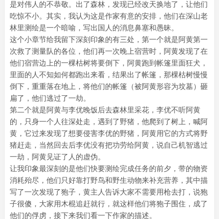
是对伟人的不恭敬。出了森林，发现已经改天换地了，让他们
吃惊不小。其实，我认为这是作家有意的安排，他们在深山老
林里测绘是一个暗喻，写出国人的消息鼻塞和愚昧。
这个小章节给我留下深刻印象的有三处，第一个就是阿黄第一
次救了测量队的各位，他们再一次晚上宿营时，阿黄发现了在
他们宿营边上的一棵枯树将要倒下，阿黄跑到帐篷里面狂犬，
里面的人不知如何都跑出来看，结果出了帐篷，那棵枯树慢慢
倒下，重重落在地上，将他们的帐篷（被阿黄形容为坟墓）砸
扁了，他们逃过了一劫。
第二个就是阿黄与李优晚饭后去森林里采花，李优不听阿黄
的，只身一个人往深处走，遇到了野猪，他爬到了树上，喊阿
黄，它过来发现了想要侵害李优的野猪，阿黄用它的方式将野
猪赶走，当然回去后李优没有把功劳给阿黄，说自己机智逃过
一劫，阿黄见证了人的虚伪。
让我印象最深刻的是他们快要测绘完成任务的前夕，带的物资
消耗殆尽，他们只好靠打野鸟和野生动物来补充营养，其中描
写了一次发现了狍子，黄主人告诉大家不需要用枪去打，说狍
子很傻，大家用木棍追赶就行，就这样他们将狍子围住，成了
他们的俘虏，接下来我们看一下作家的描述。