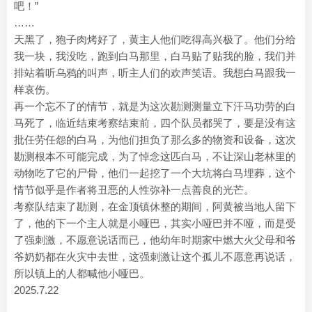
吧！”
……
天黑了，狍子肉烤好了，黄主人他们吃得高兴极了。他们分给
我一块，我没吃，跑到白马那里，白马贴了贴我的脸，我们并
排站着听乌鸦的叫声，听主人们的欢声笑语。我想白马跟我一
样哀伤。
再一个忘不了的情节，就是为这次勘测测量立下汗马功劳的白
马死了，临近结束考察结束前，四个队员都哭了，要是没有这
批任劳任怨的白马，为他们担负了那么多的物资和设备，这次
勘测根本不可能完成，为了悼念这匹白马，不让深山老林里的
动物吃了它的尸骨，他们一起挖了一个大坑将白马埋葬，这个
情节似乎是作者将丑恶的人性弥补一点善良的光芒。
考察队结束了勘测，在金顶镇休整的期间，阿黄被当地人留下
了，他的下一个主人就是小哑巴，其实小哑巴并不哑，而是受
了强刺激，不愿意说话而已，他幼年时期家中燃大火父母和爷
爷奶奶都在火灾中去世，这强刺激让这个孤儿不愿意再说话，
所以镇上的人都喊他小哑巴。
2025.7.22