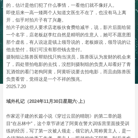
的，估计是他们犯了什么事情，一看他们就不像好人。
即使后来一高一矮两个人知道文医生不在了，也没有马上离
开，似乎对拍片子有了兴趣。
拍片子的这些人要求店老板伙食费给减半，说，影片后面给留
一个名字，店老板赵李红自然是精明的生意人，她可不愿意图
那个虚名，有人说这是镇上领导说的，老板娘说，领导说的让
他去垫付，我们可没有那些钱去垫付。
摄制组让陈兽医帮助找只狗当演员，陈兽医认为发财的机会来
了，四处替拍电影的去找，没想到摄制组的负责人却看好了青
瓦酒馆的看门老狗阿黄，阿黄听说要去拍电影，而且由陈兽医
负责看管，觉得这是一个不祥的预兆。
2025.7.20
域外札记（2024年11月30日星期六·上）
作家迟子建的长篇小说《穿过云层的晴朗》的第二章的题
目“在丛林中”，这个章节讲述了阿黄在警犬训练营里面接受训
练的经历，写了第一次被人领走，领它的人简称黄主人，是一