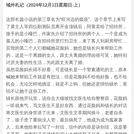
域外札记（2024年12月1日星期日·上）
这部长篇小说的第三章名为“旺河边的瘟疫”。这个章节上来写
了黄主人等四位勘测队员离开金顶镇后，阿黄卖给了招待所，
接手的是小哑巴，作家先介绍了招待所的两个人，一个是成为
孤儿的小哑巴，在招待所里打扫卫生，来了客人到厨房帮忙，
宾馆的第二个人们都喊她花脸妈，她也是镇长叫来帮助工作
的，这是一个离婚的女人，跟丈夫离婚的理由很可笑，她特别
讨厌夫妻的性生活，为此跟丈夫离了婚。
虽然花脸妈长得不好看，可是镇长是一个荤素通吃的主，原本
喊她来帮助工作就是有想法，但是花脸妈不给他好脸，也不给
机会，无论怎样地挑逗，就是不上钩，但她还是惧怕镇长，害
怕不让她干这份工作。
镇长跟他开玩笑，说你去大烟坡找文医生给你整整容，花脸妈
一听就来气，骂文医生不是好东西，通过花脸妈和镇长的对话
将文医生的身世讲了出来，文医生文革期间挨斗，老婆自杀
了，孩子患了重病没人管，最后病死了，他成为成为孤家寡
人，后来他给单位写了一封信，信中的内容是诀别信，说是要