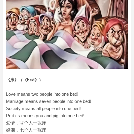
《床》（《bed》）
Love means two people into one bed!
Marriage means seven people into one bed!
Society means all people into one bed!
Politics means you and pig into one bed!
爱情，两个人一张床
婚姻，七个人一张床