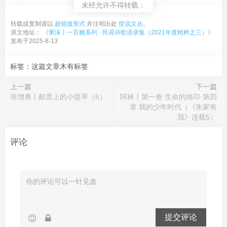
未经允许不得转载：
转载或复制请以
超链接形式
并注明出处
世说文丛
。
原文地址：
《粥沫丨一言糖系列 · 民谣诗歌语录集（2021年度精粹之三）》
发布于2025-8-13
标签：这篇文章木有标签
上一篇
下一篇
张增勇丨邮票上的小提琴（6）
阿林丨第一卷 生命的烙印·第四
章 我的少年时代（《朱家有
我》连载5）
评论
提交评论