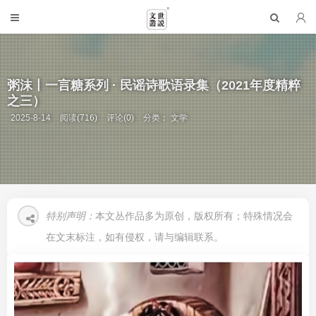
粥沫丨一言糖系列 · 民谣诗歌语录集（2021年度精粹
之三）
2025-8-14
阅读(716)
评论(0)
分类：
文学
特别声明：
本文丛作品多为原创，版权所有；特殊情况会
在文末标注，如有侵权，请与编辑联系。