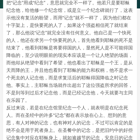
把“记念”用成“纪念”，意思就完全不一样了。他若只是要耶稣
纪念他，给他修一个纪念馆，或是立一个纪念碑就行了，这表
示他没有复活的盼望，而用“记念”就不一样了，因为他们都在
十字架上，是快要死的人了，如果这个强盗相信死了就结束
了，那么他说“记念”就完全没有任何意义。他自己是一个快死
的人，他还在求另一个快要死的人，首先他看到耶稣的死不是
结束了，他看到耶稣是将要得国的人，显然死人是不可能得国
降临的，至少说明眼前的现实本应该是一个让人绝望的场面，
而他却从绝望中看到了希望，他也看出了耶稣是一个王，是从
天而降的王，并且他也看到了耶稣的能力和权柄，他不是求一
个死去的人记念他，而是求复活后的耶稣得国降临之时记念
他。事实上，主耶稣当场就作出超出了这位强盗所求的回答，
不是到等到过后才记念他，而是已经记念他，今天就要与主同
在乐园了。
反过来说，若是在纪念馆里纪念一个人，就表明是在纪念死
人。而在圣经中的许多“记念”都在表示放在心上、想到的意
思，有人对神的记念，也有神对人的记念，不过可以肯定的是
绝不会是用于死者身上。在圣餐中的记念，是把旧约中的好些
记念集中对应在耶稣身上，就如逾越节的记念，安息日的记念