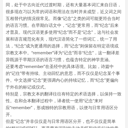
同，处于中古向近代过渡时期，还有大量基本词汇来自日语，
很多现在习以为常的词语和用法在当时并未成型，近义词之间
互相替代的情况很常见。而像“记念”之类的词可能更符合当时
的语言习惯。在早期白话文中，“记念”更常用，而“纪念”后来
才普及。现代汉语更多使用“纪念”而不是“记念”，这与社会发
展和语言规范化有关，现代汉语简化了一些词汇，统一了用
法，“纪念”成为更通用的选择，而“记念”则保留在特定语境或
宗教文本中。“remember”译为“记念”而非“纪念”，这一翻译差
异既源于早期汉语的语言习惯，也蕴含特定的神学意涵。
还要考虑“remember”在圣经中的具体语境。比如，诗篇中
的“记住”带有持续、主动回忆的意思，而不仅仅是纪念某个事
件。中文选择“记念”更强调内心的持续记忆，而“纪念”更偏向
于外在的标记或仪式。
特别是，宗教文本的翻译往往有特定的术语选择，以保持一致
性。在和合本翻译过程中，译者统一使用“记念”来对
应“remember”，形成独特的宗教用语，以便与日常用语区分
开。
但是“记念”并非仅仅是与日常用语区分开，也不仅仅是简单