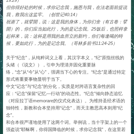
19:29）
但你得好处的时候，求你记念我，施恩与我，在法老面前提说
我，救我出这监牢。（创世记40:14）
祝谢了，就擘開，说：这是我的身体，为你们舍（有古卷：擘
開）的，你们应当如此行，为的是记念我。25饭后，也照样拿
起杯来，说：这杯是用我的血所立的新约，你们每逢喝的時
候，要如此行，为的是记念我。（哥林多前书11:24-25）
关于“纪念”，从纯粹词义上看，其汉字本义，“纪”原指丝线的
头绪（《说文》），引申为理清并固化重要脉
络，“念”从“今”从“心”，强调当下心的专注。“纪念”是通过特定
形式将重要事物显明于当下。
中文“记念”与“纪念”的分化，实质是对跨语言复杂性的回
应：“记念”保留“记忆—行动”的动态性。“纪念”倾向静态追忆
（对应拉丁语memorare的仪式化表达）。为维持圣经术语的
独特性，新教和合本坚持用“记念”，而天主教思高本则用“纪
念”。
和合本很严谨地使用了这两个词。举例说，当十字架上的一个
强盗说“耶稣啊，你得国降临的时候，求你记念我”，在这里若