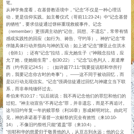
笔。
从神学角度看，在基督教语境中，“记念”不仅是一种心理活
动，更是信仰实践。如主餐仪式（哥前11:23-24）中“记念基督
的牺牲”，要求信徒通过饼杯重现救赎事件。记念
（remember）更强调主动的“记住、回想、不遗忘”，常带有情
感或实践性的回应（如行为、祷告、守约等）。神的“记念”常
伴随具体行动并指向与神的互动：如上述“记念”挪亚止住洪水
（创8:1）；还有“记念”拉结，应允她生子（“神顾念拉结，应
允了她，使她能生育”，创30:22）；“记念”以色列人，差遣摩
西（约书亚记24:5）；（如诗篇77:11:“我要提说耶和华所行
的，我要记念你古时的奇事”）。——这不同于被动回忆，而
是以行动兑现信实。“记念”强调信徒通过回忆与神建立当下联
系，而非单纯缅怀过去。
希伯来书10:17：“以后就说：我不再记念他们的罪愆和他们的
过犯。”神主动宣告“不再记念”罪，并非遗忘，而是不再追讨。
这与旧约年复一年的赎罪祭（利16章）形成鲜明对比。由此可
见，神的承诺基于基督一次献祭的完全有效性（来10:10-
14），不像旧约祭牲只能“遮盖”罪（来10:4）。
"但耶和华的慈爱归于敬畏他的人，从亘古到永远；他的公义