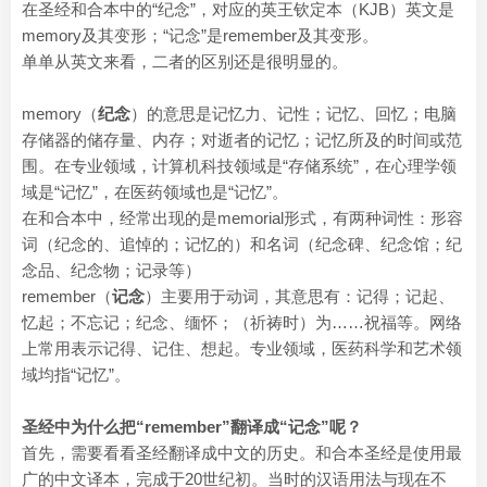
在圣经和合本中的“纪念”，对应的英王钦定本（KJB）英文是
memory及其变形；“记念”是remember及其变形。
单单从英文来看，二者的区别还是很明显的。
memory（
纪念
）的意思是记忆力、记性；记忆、回忆；电脑
存储器的储存量、内存；对逝者的记忆；记忆所及的时间或范
围。在专业领域，计算机科技领域是“存储系统”，在心理学领
域是“记忆”，在医药领域也是“记忆”。
在和合本中，经常出现的是memorial形式，有两种词性：形容
词（纪念的、追悼的；记忆的）和名词（纪念碑、纪念馆；纪
念品、纪念物；记录等）
remember（
记念
）主要用于动词，其意思有：记得；记起、
忆起；不忘记；纪念、缅怀；（祈祷时）为……祝福等。网络
上常用表示记得、记住、想起。专业领域，医药科学和艺术领
域均指“记忆”。
圣经中为什么把“remember”翻译成“记念”呢？
首先，需要看看圣经翻译成中文的历史。和合本圣经是使用最
广的中文译本，完成于20世纪初。当时的汉语用法与现在不