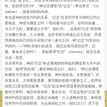
的“想起”或“回忆”，而是带有深刻的主动关怀和信实行动的意
味。如创世记8:1中，“神记念挪亚”的“记念”（希伯来文：זָכַר,
zakhar），就有深刻的内涵。
首先是神的信实与约的关系。“记念”在圣经中常与神的立约之
爱相连。神曾与挪亚立约（“我却要与你立约，你同你的妻，
与儿子儿妇，都要进入方舟”。创6:18），这里的“记念”表明祂
主动履行承诺，介入拯救。这并非因为神遗忘后又想起，而是
强调祂按自己的应许采取行动（参出2:24，神“记念”与亚伯拉
罕的约——“神听见他们的哀生，就记念他与亚伯拉罕、以
撒、雅各所立的约”），而如果用“纪念”（memory）就无法表
达这一意思。
洪水审判后，神的“记念”标志着祂的怜悯临到挪亚和方舟中的
生命。祂用“风吹地”（象征神的灵运行，创8:1：“神记念挪亚
和挪亚方舟里的一切走兽牲畜。神叫风吹地，水势渐落”）洪
水退去后，大地重新显露，展现祂的权能与更新之工，也呼应
创世记1章创世的叙事。“记念”隐含神对受造界的持续看顾，即
使经过审判，祂仍存留余民，重启生命。可见这里的“记念”是
神对约的忠诚体现，是祂主动施恩、介入拯救的宣告，表明祂
在审判中仍存留盼望，为后来的虹之约（创9:12-17）埋下伏