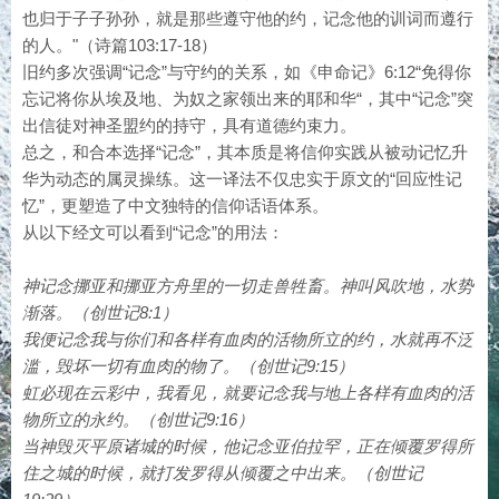
也归于子子孙孙，就是那些遵守他的约，记念他的训词而遵行
的人。"（诗篇103:17-18）
旧约多次强调“记念”与守约的关系，如《申命记》6:12“免得你
忘记将你从埃及地、为奴之家领出来的耶和华“，其中“记念”突
出信徒对神圣盟约的持守，具有道德约束力。
总之，和合本选择“记念”，其本质是将信仰实践从被动记忆升
华为动态的属灵操练。这一译法不仅忠实于原文的“回应性记
忆”，更塑造了中文独特的信仰话语体系。
从以下经文可以看到“记念”的用法：
神记念挪亚和挪亚方舟里的一切走兽牲畜。神叫风吹地，水势
渐落。（创世记8:1）
我便记念我与你们和各样有血肉的活物所立的约，水就再不泛
滥，毁坏一切有血肉的物了。（创世记9:15）
虹必现在云彩中，我看见，就要记念我与地上各样有血肉的活
物所立的永约。（创世记9:16）
当神毁灭平原诸城的时候，他记念亚伯拉罕，正在倾覆罗得所
住之城的时候，就打发罗得从倾覆之中出来。（创世记