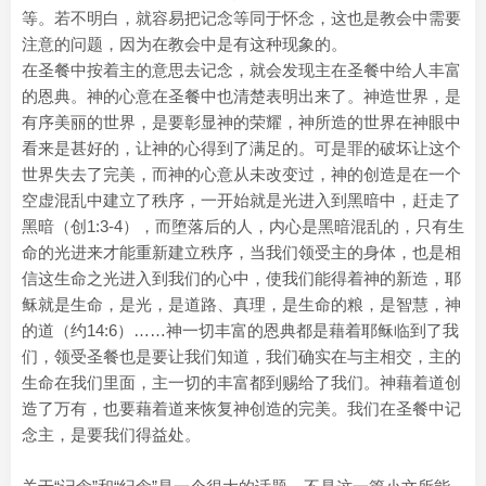
等。若不明白，就容易把记念等同于怀念，这也是教会中需要
注意的问题，因为在教会中是有这种现象的。
在圣餐中按着主的意思去记念，就会发现主在圣餐中给人丰富
的恩典。神的心意在圣餐中也清楚表明出来了。神造世界，是
有序美丽的世界，是要彰显神的荣耀，神所造的世界在神眼中
看来是甚好的，让神的心得到了满足的。可是罪的破坏让这个
世界失去了完美，而神的心意从未改变过，神的创造是在一个
空虚混乱中建立了秩序，一开始就是光进入到黑暗中，赶走了
黑暗（创1:3-4），而堕落后的人，内心是黑暗混乱的，只有生
命的光进来才能重新建立秩序，当我们领受主的身体，也是相
信这生命之光进入到我们的心中，使我们能得着神的新造，耶
稣就是生命，是光，是道路、真理，是生命的粮，是智慧，神
的道（约14:6）……神一切丰富的恩典都是藉着耶稣临到了我
们，领受圣餐也是要让我们知道，我们确实在与主相交，主的
生命在我们里面，主一切的丰富都到赐给了我们。神藉着道创
造了万有，也要藉着道来恢复神创造的完美。我们在圣餐中记
念主，是要我们得益处。