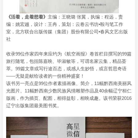
《活着，走着想着》
主编：王晓璐 张翼，执编：程远，责
编：姚宏越，设计：王冉，策划：云卷云书坊•鞍与笔工作
室，北方联合出版传媒（集团）股份有限公司•春风文艺出版
社
收录99位作家四年来应约为《航空画报》卷首栏目撰写的99篇
旅行随笔，包括陈嘉映、毕淑敏等，可谓名家云集，精品荟
萃。99篇文章或写行途百态，或感人生妙悟，或言哲思奇语
——无疑是献给读者的一份精神盛宴！
该书另一亮点是99位作者素描画像、简介，11幅黔西南美丽风
光图片、11幅黔西南少数民族风情雕塑作品及40余幅辽宁桓仁
版画，作为插页、配图，相得益彰，相映成趣。该书荣获2016
辽宁出版集团最美图书奖。