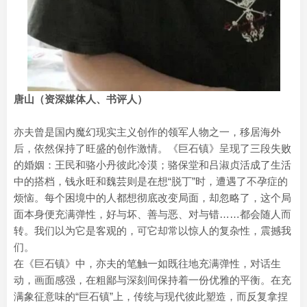
唐山（资深媒体人、书评人）
亦夫曾是国内魔幻现实主义创作的领军人物之一，移居海外
后，依然保持了旺盛的创作激情。《巨石镇》呈现了三段失败
的婚姻：王民和骆小丹彼此冷漠；骆保堂和吕淑贞活成了生活
中的搭档，钱永旺和魏芸则是在想“脱丁”时，遭遇了不孕症的
烦恼。每个困境中的人都想彻底改变局面，却忽略了，这个局
面本身便充满弹性，好与坏、善与恶、对与错……都会随人而
转。我们以为它是客观的，可它却常以惊人的复杂性，震撼我
们。
在《巨石镇》中，亦夫的笔触一如既往地充满弹性，对话生
动，画面感强，在粗鄙与深刻间保持着一份优雅的平衡。在充
满象征意味的“巨石镇”上，传统与现代彼此塑造，而反复拿捏