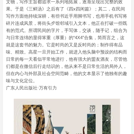
文物，写作主旨都追求一系列地拓展，逐渐呈现出完整的效
果。于是《三鲜汤》之后有了《四x四闲篇》；其二，在民间
写作方面他持续深耕，有些书近乎用脚书写，也用手机书写将
碎片连成风景，将街头歺馆邻域引入文本，他正在打破一些既
有的范式。所谓民间的字片，手写体，交谈，随手记，组合为
与日常连绵的显得笨重（厚重）的“4X4”合集，简而言之，这
就是这套书的魅力。它是时尚的又是反时尚的；制作得有品
味、精致。高星一旦开始工作，就进入他头脑中预设的结构而
日常的每一天看似平常地进行，他有强大的盟友酒友，尽管他
们都是在微信后行走结识的，他从来不是日常生活的局外人，
但在内心与外部及社会空间范畴，他的文本显示了他独有的趣
味与文化定位。
广东人民出版社·万有引力