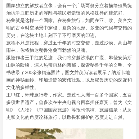
国家独立的解放者立像，会有一个广场两侧分立着描绘殖民统
治抗争血腥历史的浮雕与殖民者遗留的风格殊异的建筑群。
秘鲁就是这样一个国家。在秘鲁旅行，如同在亚、欧、美各文
明的古今时空场景中穿梭，复杂的地形、多变的气候与交错的
历史，在这块土地上刻下了不可磨灭的印迹。
旅程不只是旅程，穿过五千年的时空交错，走过沙漠、高山与
雨林，你将触达秘鲁沧桑而勃然的灵魂。
跟随作者王甲红的足迹，我们将穿越沙漠的广袤、攀登安第斯
山脉的险峻，深入热带雨林的葱郁，探索秘鲁千年的文明。全
书收录了200余张精选照片，图文并茂为读者展示了纳斯卡地
画的神秘面纱、印加遗迹的宏伟壮观，以及秘鲁历史的深邃和
文化的多样性。
王甲红，环球旅行者，作家。走过七大洲一百多个国家，五百
多项世界遗产，曾多次在中央电视台四套担任嘉宾，曾为《文
明》《人物》《中国国家旅游》等报刊供稿。旅游信条：从历
史和文化的角度诠释旅行，以敬畏和保护的态度走进自然。