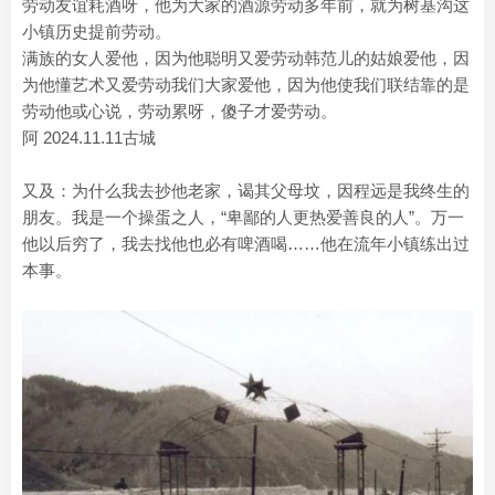
劳动友谊耗酒呀，他为大家的酒源劳动多年前，就为树基沟这
小镇历史提前劳动。
满族的女人爱他，因为他聪明又爱劳动韩范儿的姑娘爱他，因
为他懂艺术又爱劳动我们大家爱他，因为他使我们联结靠的是
劳动他或心说，劳动累呀，傻子才爱劳动。
阿 2024.11.11古城
又及：为什么我去抄他老家，谒其父母坟，因程远是我终生的
朋友。我是一个操蛋之人，“卑鄙的人更热爱善良的人”。万一
他以后穷了，我去找他也必有啤酒喝……他在流年小镇练出过
本事。