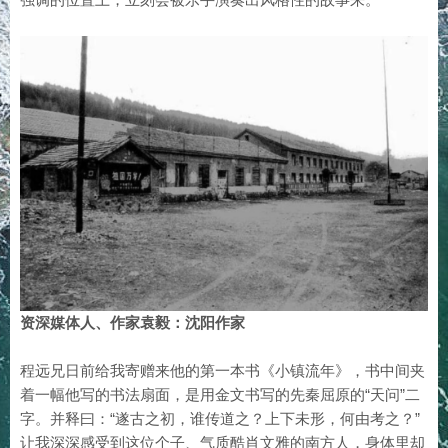
资深媒体人、作家袁毅：沈阳作家
程远兄日前给我寄赠来他的第一本书《小镇流年》，书中间夹
着一幅他写的书法扇面，是用金文书写的先秦屈原的“天问”二
字。并释曰：“遂古之初，谁传道之？上下未形，何由考之？”
让我深深感受到这位个子、气质酷肖文雅的南方人，身体里却