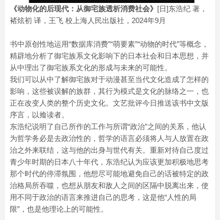
《动物化的后现代：从御宅族透析消费社会》
[日]东浩纪 著，
褚炫初 译，王飞 校上海人民出版社，2024年9月
书中原创性地运用“数据库消费”“萌要素”“动物的时代”等概念，
精辟地分析了御宅族系文化影响下的日本社会和日本思想，并
从中理出了御宅族系文化的形成与未来的可能性。
我们可以从中了解御宅族对于动漫甚至当代文化造成了怎样的
影响，这些被误解的族群，其行为模式是文化的脉络之一，也
正在改变人类的整个历史文化。文艺批评今日推送该书中文版
序言，以飨读者。
东浩纪说明了自己所作的工作与所谓“政治”之间的关系，他认
为哲学务必是去政治性的，哲学的语言必须将人与人放置在政
治之外来联结，这与他的出身与世代有关。重新对待自己度过
青少年时期的日本八十年代，东浩纪认为应该更加积极地思考
那个时代的停滞氛围，他想尽可能地避免自己的话被特定的政
治格局所吞噬，也想从朋友和敌人之间的区隔中脱离出来，使
用不同于政治的语言来推进自己的思考，这是他“人性的局
限”，也是他理论上的可能性。