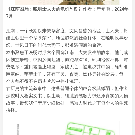
《江南困局：晚明士大夫的危机时刻》
作者：唐元鹏，2024年
7月
江南，一个长期以来繁华富庶、文风昌盛的地区，士大夫，封
建王朝里一个尽享荣华、地位超然的社会群体，在晚明政事纷
纭、世风日下的时代大势下，都难逃倾颓的命运。
本书聚焦于晚明时期六个围绕江南士大夫发生的故事。他们或
因朝堂争端，或因乡间龃龉，而泥潭深陷。轻则地位不再，财
势散尽；重则被逼上绝路，家破人亡。被裹挟其中的，除却名
臣豪绅、莘莘士子，还有平民、胥吏、奴仆等社会阶层，每一
个人都不得不在历史片段中挣扎沉浮。
在历史的主流叙事中，这些普通个体的声音极其微弱，但作者
深挖时人档案文书，以生动、细腻的笔触力求还原真实的人物
故事，带领我们于历史细微处，感知大时代之下每个人的生死
抉择。