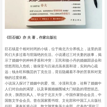
《巨石镇》亦 夫 著，作家出版社
巨石镇是个相对封闭的小镇，位于南北方分界线上，这里的居
民们大多过着与世隔绝的生活。小说通过三对夫妻的故事，揭
示了婚姻中的种种矛盾和冲突：王民和骆小丹的婚姻因误会和
愤怒而陷入危机；骆保堂与吕淑贞虽表面和谐，实则内心疏
远；钱永旺和魏芸的丁克生活，背后隐藏着不孕的苦衷和对宠
物的过度依赖。
小说深入探讨了婚姻中的爱、恨、冷漠和无奈，诠释了婚姻中
人们对自由的渴望，以及掌握婚姻围城大门钥匙的理想状态。
亦夫，陕西扶风人，毕业于北京大学，中国作家协会会员，中
国散文学会会员。曾在国家图书馆、文化部和中国工人出版社
任职。著有长篇小说、散文随笔集等十余部，代表作“原欲三