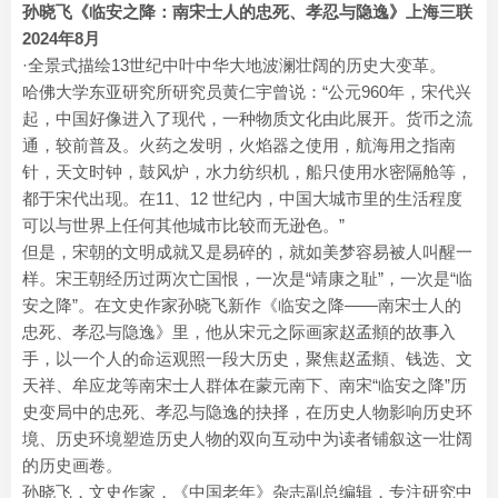
孙晓飞《临安之降：南宋士人的忠死、孝忍与隐逸》上海三联
2024年8月
·全景式描绘13世纪中叶中华大地波澜壮阔的历史大变革。
哈佛大学东亚研究所研究员黄仁宇曾说：“公元960年，宋代兴
起，中国好像进入了现代，一种物质文化由此展开。货币之流
通，较前普及。火药之发明，火焰器之使用，航海用之指南
针，天文时钟，鼓风炉，水力纺织机，船只使用水密隔舱等，
都于宋代出现。在11、12 世纪内，中国大城市里的生活程度
可以与世界上任何其他城市比较而无逊色。”
但是，宋朝的文明成就又是易碎的，就如美梦容易被人叫醒一
样。宋王朝经历过两次亡国恨，一次是“靖康之耻”，一次是“临
安之降”。在文史作家孙晓飞新作《临安之降——南宋士人的
忠死、孝忍与隐逸》里，他从宋元之际画家赵孟頫的故事入
手，以一个人的命运观照一段大历史，聚焦赵孟頫、钱选、文
天祥、牟应龙等南宋士人群体在蒙元南下、南宋“临安之降”历
史变局中的忠死、孝忍与隐逸的抉择，在历史人物影响历史环
境、历史环境塑造历史人物的双向互动中为读者铺叙这一壮阔
的历史画卷。
孙晓飞，文史作家，《中国老年》杂志副总编辑，专注研究中