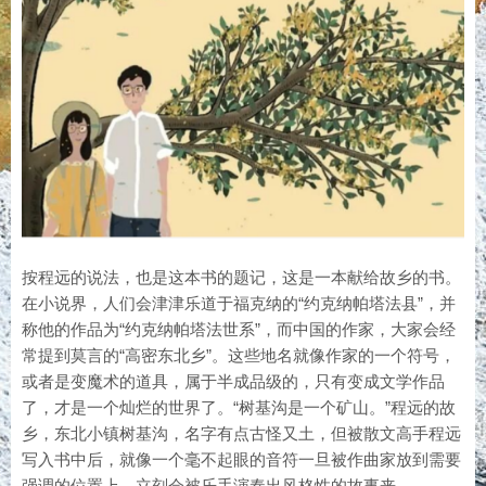
按程远的说法，也是这本书的题记，这是一本献给故乡的书。
在小说界，人们会津津乐道于福克纳的“约克纳帕塔法县”，并
称他的作品为“约克纳帕塔法世系”，而中国的作家，大家会经
常提到莫言的“高密东北乡”。这些地名就像作家的一个符号，
或者是变魔术的道具，属于半成品级的，只有变成文学作品
了，才是一个灿烂的世界了。“树基沟是一个矿山。”程远的故
乡，东北小镇树基沟，名字有点古怪又土，但被散文高手程远
写入书中后，就像一个毫不起眼的音符一旦被作曲家放到需要
强调的位置上，立刻会被乐手演奏出风格性的故事来。