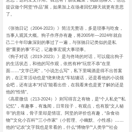
提议做个阿坚“作品”展，如果加上在场者回忆聊天就更有意思
了。
《张弛日记（2004-2023）》简洁无赘语，多是琐事与吃食，
当事人观其大概。狗子作序亦有趣，将2005年—2024年就自
己二十年印象深刻的事过了一遍，与张驰日记类似的是私
密“重要的事”不记，记趣事宏观大事琐事。
《狗子对话（2019-2023）》是与佟琦的对话，可以窥出狗子
的生活状态，和他的写作观，依然有种“玩世不恭”在里
面……“文学已死”，“小说怎么写”，私下里喝酒是得不出答案
的，在正常活动也是“绕来绕去”车轱辘话，还是看他的小说领
会吧，还有这本“对话”能看出些，在我看来也是更了解的还是
他的“性情”。
《高星微信（213-2024）》则写得言之有物，是“个人私史”“私
记忆”，有趣事，有逸闻，日常段子，有观点，也有股“文人秘
辛”的意味，骨子里却是情谊。阿坚的评价也有趣，“杂食动
物”“文化小百科”“三小作家”（小哲理、小幽默、小性感）……
他的“记农”文字我也是常看的，什么“博物学”“人类学”“社会