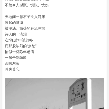
不禁令人感慨、惆怅、忧伤
天地间一颗石子投入河床
激起的涟漪
被漫漶、激荡的狂流冲散
诗人的一滴泪
在“流逝”中被忽略
而那股浓烈的“乡愁”
恰似一杯陈年老酒
一阙告别骊歌
余味悠长
莫失莫忘