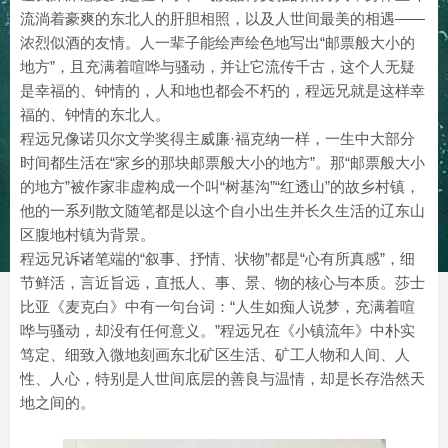
流淌着豪爽的东北人的肝胆相照，以及人世间最美的相遇——
浓烈似酒的友情。人一辈子能绘声绘色地写出“邮票般大小的
地方”，且充满着喧哗与骚动，并让它流传千古，这个人无疑
是幸福的、钟情的，人和地也都会不朽的，程远兄就是这样幸
福的、钟情的东北人。
程远兄像诺贝尔文学奖得主威廉·福克纳一样，一生中大部分
时间都生活在“家乡的那块邮票般大小的地方”。那“邮票般大小
的地方”被作家非虚构成一个叫“树基沟”“红透山”的故乡村镇，
他的一系列散文随笔都是以这个自小出生并长久生活的辽东山
区腹地村镇为背景。
程远兄诉诸笔端的“叙事、抒情、状物”都是“心有所真感”，细
节鲜活，言近旨远，直抵人、事、景、物的核心与本质。莎士
比亚《麦克白》中有一句台词：“人生如痴人说梦，充满着喧
哗与骚动，却没有任何意义。”程远兄在《小镇流年》中朴实
笃定、细致入微地刻画东北矿区生活、矿工人物和人间、人
性、人心，特别是人世间底层的善良与温情，却是长存浩然天
地之间的。