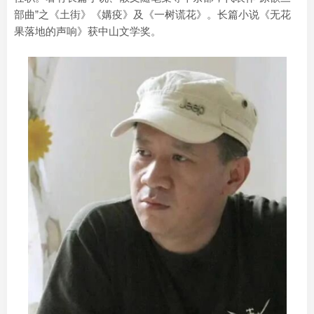
部曲”之《土街》《媾疫》及《一树谎花》。长篇小说《无花
果落地的声响》获中山文学奖。