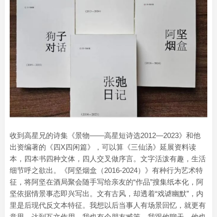
收到高星兄的诗集《景物——高星短诗选2012—2023》和他
出资编著的《四X四闲篇》，可以算《三仙汤》延展资料读
本，四本书四种文体，四人交叉做序言。文字活泼有趣，生活
细节呼之欲出。《阿坚烟盒（2016-2024）》有种行为艺术特
征，将阿坚在酒局聚会随手写给亲友的“作品”搜集纸本化，阿
坚依据情景事态即兴写出。文有古风，却透着“戏谑幽默”，内
里是后现代反文本特征。我想以后当事人有场景回忆，就更有
意思，达到互文作用。我也有个朋友臧策，我跟他聊天，他也