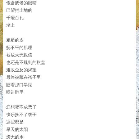
饱含疲倦的眼睛
巴望把土地的
千疮百孔
堵上
粗糙的皮
抚不平的肌理
被放大无数倍
也还是不规则的棋盘
难以企及的渴望
最终被藏在褶子里
随着那口旱烟
咽进肺里
幻想变不成票子
快乐换不了饼子
这些都是
旱天的太阳
涝天的水