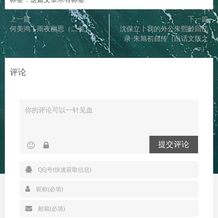
上一篇
下一篇
何美鸿丨雨夜幽思（二首）
沈保立丨我的外公朱熙齡回忆
录·朱旭初自传（白话文版之
一）
评论
提交评论