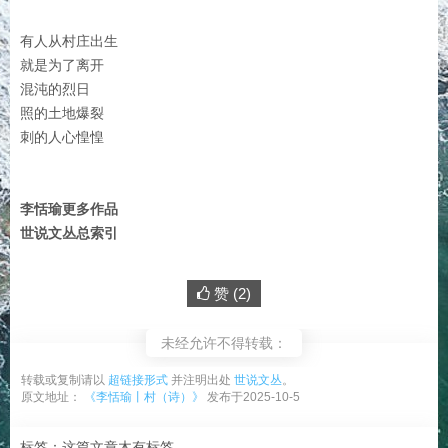
有人从村庄出生
就是为了离开
混沌的烈日
照的土地爆裂
刺的人心惶惶
李恬瑜更多作品
世说文丛总索引
赞 (
2
)
未经允许不得转载：
转载或复制请以
超链接形式
并注明出处
世说文丛
。
原文地址：
《李恬瑜丨村（诗）》
发布于2025-10-5
标签：这篇文章木有标签