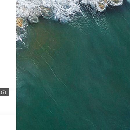
(
7
)