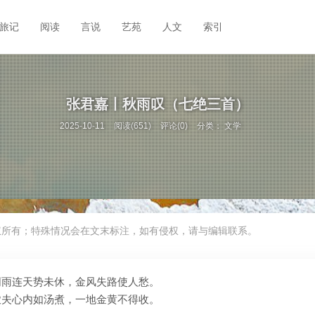
旅记
阅读
言说
艺苑
人文
索引
张君嘉丨秋雨叹（七绝三首）
2025-10-11
阅读(651)
评论(0)
分类：
文学
权所有；特殊情况会在文末标注，如有侵权，请与编辑联系。
阴雨连天势未休，金风失路使人愁。
农夫心内如汤煮，一地金黄不得收。