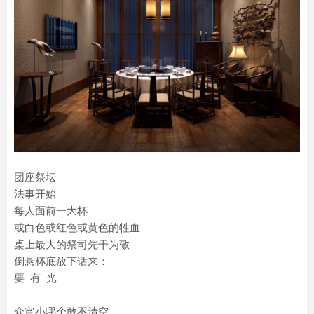
团座祭坛
法事开始
每人面前一大杯
或白色或红色或黄色的牲血
桌上最大的祭司先干为敬
倒悬杯底放下话来：
要 有 光
众宵小哪个敢不清空