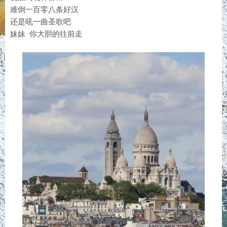
难倒一百零八条好汉
还是吼一曲圣歌吧
妹妹 你大胆的往前走