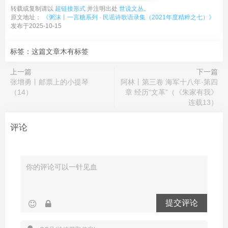
转载或复制请以
超链接形式
并注明出处
世说文丛
。
原文地址：
《粥沫丨一言糖系列 · 民谣诗歌语录集（2021年度精粹之七）》
发布于2025-10-15
标签：这篇文章木有标签
上一篇
下一篇
张增勇丨邮票上的小提琴
阿林丨第三卷 海军十八年·第四
（14）
章 经历“文革”（《朱家有我》
连载13）
评论
提交评论