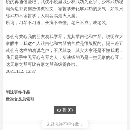
说的再通俗些吧，武侠小说里以少林武功为正宗，少林武功秘
籍旁边都要摆放佛教经文，靠哲学来化解武功的戾气，如果只
练武功不读哲学，人就容易走火入魔。
所谓，习琴不习道，长病不奇怪。老庄不成，成老装。
总会有关心我的朋友劝我学琴，尤其学吉他和古琴。说明在大
家眼中，我这个人跟吉他和古琴的气质是很般配的。隔三差五
就会有这样的劝说之声，不厌其烦。其实大家还是不懂我呢，
我乃是手中无琴心有琴之人，所演绎的乃是一把无形的心琴，
这无形之琴可比有形之琴高级得多啦。
2021.11.5 13:37
粥沫更多作品
世说文丛总索引
赞 (
0
)
未经允许不得转载：