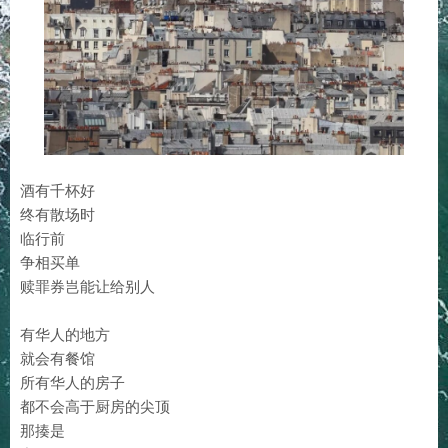
酒有千杯好
终有散场时
临行前
争相买单
赎罪券岂能让给别人
有华人的地方
就会有餐馆
所有华人的房子
都不会高于厨房的尖顶
那揍是