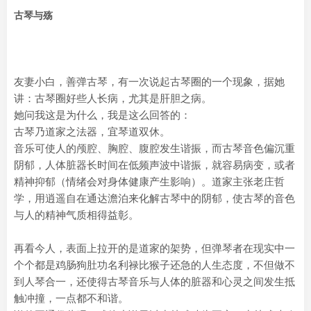
古琴与殇
友妻小白，善弹古琴，有一次说起古琴圈的一个现象，据她
讲：古琴圈好些人长病，尤其是肝胆之病。
她问我这是为什么，我是这么回答的：
古琴乃道家之法器，宜琴道双休。
音乐可使人的颅腔、胸腔、腹腔发生谐振，而古琴音色偏沉重
阴郁，人体脏器长时间在低频声波中谐振，就容易病变，或者
精神抑郁（情绪会对身体健康产生影响）。道家主张老庄哲
学，用逍遥自在通达澹泊来化解古琴中的阴郁，使古琴的音色
与人的精神气质相得益彰。
再看今人，表面上拉开的是道家的架势，但弹琴者在现实中一
个个都是鸡肠狗肚功名利禄比猴子还急的人生态度，不但做不
到人琴合一，还使得古琴音乐与人体的脏器和心灵之间发生抵
触冲撞，一点都不和谐。