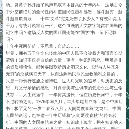
场。炎黄子孙开始了风声鹤唳草木皆兵的十年内斗，这场古今
中外空前绝后的全民性内斗使国民性越斗越恶，越斗越穷，越
斗越自欺自毁——十年“文革”究竟死伤了多少人？有统计说几
千万，有统计说将近一亿。这个血洗的天文数字能留在国民的
记忆中吗？这场反人类的国耻国殇能在“国学”书上留下记载
吗？
十年生死两茫茫，不思量，自难忘……
毕竟，拥有五千年文化传统的中国人民不会被权力和谎言长期
蒙骗！知识不仅是自信的力量，更有一种识别善恶，明辨是非
的资质和悟性。那种妄图割断历史消灭文化，以“与人斗其乐
无穷”的淫威横扫天下，从而达到愚民欺民坐收渔利之目的，
只是一种倒行逆施之虐待狂。世人对光明的追寻，对历史的反
思，对父母亲情的感恩，对真善美与生俱来的爱恋永远与生命
共存……人生旅途中，十年何其漫长，但在历史长河中，十年
不过转瞬之间。1976年闰八月，年头年尾都立春，是个中国历
书上极罕见的“一岁二春双八月，人间两度春秋”之龙年。中国
人民的命运，也在这一年中历经着“人间两度春秋”的传奇转
折。中国的人文国殇结束之后，知识成了瑰宝，拥有知识的人