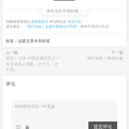
未经允许不得转载：
转载或复制请以
超链接形式
并注明出处
世说文丛
。
原文地址：
《落叶知秋丨走进中国现代文学馆》
发布于2025-10-21
标签：这篇文章木有标签
上一篇
下一篇
张宣丨七绝·中国近现代五十一
落叶知秋丨敦煌印象
位文化名人缩影（之十三、之
十四）
评论
提交评论