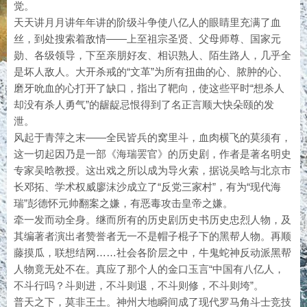
觉。
天天讲月月讲年年讲的阶级斗争使八亿人的眼睛里充满了血
丝，到处搜索着敌情——上至祖宗圣贤、父母师尊、国家元
勋、各级领导，下至亲朋好友、相识熟人、陌生路人，几乎全
是坏人敌人。大开杀戒的“文革”为所有扭曲的心、脓肿的心、
磨牙吮血的心打开了缺口，指出了靶向，使这些平时“想杀人
却没有杀人勇气”的龌龊忌恨得到了名正言顺大快朵颐的发
泄。
风起于青萍之末——全民皆兵的窝里斗，血肉横飞的莫须有，
这一切起因乃是一部《海瑞罢官》的历史剧，作者是著名明史
专家吴晗教授。这出戏之所以成为导火索，据说吴晗与北京市
长邓拓、学术权威廖沫沙成立了“反党三家村”，有为“现代海
瑞”彭德怀元帅翻案之嫌，有恶毒攻击皇帝之嫌。
牵一发而动全身。继而所有的历史剧历史书历史忠烈人物，及
其编著者演出者赞誉者无一不是帽子棍子下的黑帮人物。再顺
藤摸瓜，联想结网……社会各阶层之中，牛鬼蛇神反动派黑帮
人物竟无处不在。真应了那个人的金口玉言“中国有八亿人，
不斗行吗？斗则进，不斗则退，不斗则修，不斗则垮”。
普天之下，莫非王土。神州大地瞬间成了现代罗马角斗士竞技