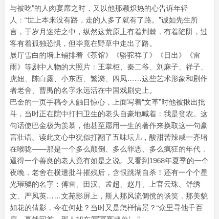
与被吃”的人肉宴席之时，又以他那颗炽热的心告诉年轻
人：“世上本来没有路，走的人多了就有了路。”诚如先生所
言，于岁月迷茫之中，纵然这荒原上有着荆棘，有着陷阱，过
客有着孤独恐惧，但毕竟在野草中走出了路。
展厅雪白的墙上铺排着《茶馆》《骆驼祥子》《日出》《雷
雨》等剧中人物的大照片：王掌柜、秦二爷、刘麻子、祥子、
虎妞、陈白露、小东西、繁漪、四凤……这些艺术形象和剧作
者老舍、曹禺的名字永远活在中国戏剧史上。
巴金的一页手稿令人触目惊心，上面写着“文革”时他被揪出批
斗，当时正在院中打扫卫生的老头自豪地喊着：我是贫农。这
句话使巴金极为羡慕，他甚至愿用一生的著作来换取这一句豪
言壮语。读此文心中犹似打翻了五味坛儿，酸甜苦辣咸一齐堵
在喉咙——那是一个多么颠倒、多么罪恶、多么疯狂的年代，
逼得一个善良的老人竟有如是之说。又看到1968年夏季的一个
夜晚，老舍在横遭批斗摧残后，含恨跳湖自杀！还有一个个星
光璀璨的名字：傅雷、田汉、孟超、赵丹、上官云珠、舒绣
文、严凤英……文苑影屏上，斯人那风流倜傥的谈笑，那美貌
如花的倩影，今在何处？当时又是怎样情景？“众里寻他千百