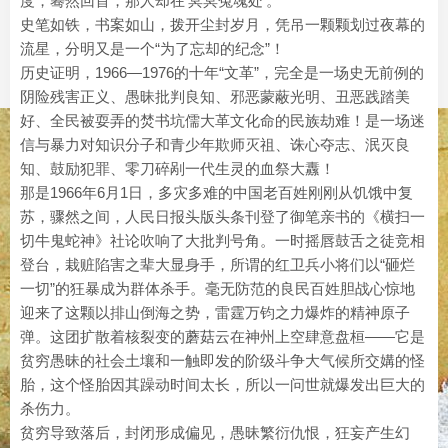
度，蓦然回首，那人却在‘冥冥冤魂处’。”
史笔如铁，书案如山，拨开尘封岁月，凭吊一颗颗划过夜幕的
流星，分明又是一个“为了忘却的纪念”！
历史证明，1966—1976的十年“文革”，完全是一场史无前例的
阴险残害正义、愚昧批判良知、邪恶蒙蔽光明、丑恶践踏美
好、全民被耍弄的焚书坑儒大革文化命的民族劫难！是一场迷
信与暴力对知识分子和青少年欺师灭祖、诛心夺志、泯灭良
知、鼓励犯罪、零刀碎剐一代生灵的血祭大纛！
那是1966年6月1日，多灾多难的中国老百姓刚刚从饥饿中复
苏，骤然之间，人民日报头版头条刊登了御笔亲书的《横扫一
切牛鬼蛇神》社论吹响了大批判号角。一时摇唇鼓舌之徒竞相
登台，栽赃陷害之辈大显身手，所谓的红卫兵小将们以“砸烂
一切”的狂暴成为群体杀手。毫无防范的良民百姓胆战心惊地
迎来了这颗以排山倒海之势，雷霆万钧之力爆炸的精神原子
弹。这团扩散着核裂变的蘑菇云在神州上空肆意盘桓——它是
贫穷愚昧的社会土壤和一触即发的阶级斗争大气候所交媾的怪
胎，这个怪胎因其躁动时间太长，所以一问世就爆发出巨大的
杀伤力。
贫穷导致落后，封闭形成偏见，愚昧繁衍仇恨，狂妄产生幻