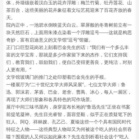
体，外墙镶嵌着汉白玉的花卉浮雕：梅兰竹菊、牡丹莲花、山
茶百合，这些美丽的花卉象征着文坛艺苑迎来了百花齐放的春
天。
院内正中，一池碧水倒映蓝天白云。翠屏般的冬青树前立有一
块天然巨石，上面用朱漆点染着一个浮雕逗号——这就是构思
奇妙，富有启迪意义的文学馆“逗号”馆徽。
正门口巨型花岗岩上刻着巴金先生的话：“我们有一个多么丰
富的文学宝库，那就是多少作家留下来的杰作，它们支持我
们，教育我们，鼓励我们，使自己变得更善良，更纯洁，对别
人更有用。”
文学馆玻璃门的推门之处印塑着巴金先生的手模。
一楼展厅为“二十世纪文学大师风采展”。七位文学大师：鲁
迅、郭沫若、茅盾、巴金、老舍、曹禺、冰心，每人一展区，
再现了大师们形象和各具特色的写作场景。
展厅中间三味书屋内，身穿蓝布长袍的“鲁迅先生”正坐在书案
前提笔凝神。先生目光睿智，面容坚毅，似乎正在质疑笔下的
狂人、阿Q、祥林嫂、孔乙己、夏瑜这些一个个具有国民时代
特征之人物——这些典型人物却又为何被这个吃人的社会所吞
噬？围观的人又何以如此麻木？先生在剖析着社会这个“吃人