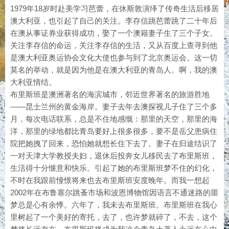
1979年18岁时赴美学习芭蕾，在休斯敦演绎了传奇生活后移居
澳大利亚，也引起了自己的关注。李存信跳芭蕾跳了二十年后
在澳从事证券业获得成功，娶了一个澳籍妻子生了三个子女。
关注李存信的命运，关注李存信的生活，又从百度上查寻到他
是澳大利亚奥运协会文化大使也参与到了北京奥运会。这一切
莫名的举动，就是因为他是在澳大利亚的青岛人。啊，我的澳
大利亚情结。
布里斯班是澳洲著名的海滨城市，邻近世界著名的旅游胜地
——昆士兰州的黄金海岸。妻子去年去澳探视儿子住了三个多
月，每次电话联系，总是不住地感慨：那里的天空，那里的海
洋，那里的绿地都比青岛要好上很多很多，要不是岳父患病住
院把她拽了回来，恐怕她就想长住下去了。妻子在归途结识了
一对天津大学教授夫妇，退休后投奔女儿移民去了布里斯班，
生活得十分惬意和快乐。引起了她的布里斯班梦不住的幻化，
不时在我跟前憧憬将来也去布里斯班安度晚年。而我一想起
2002年在布鲁塞尔跳蚤市场和波恩博物馆因语言不通迷路的噩
梦总是心有余悸。六年了，我未去布里斯班。布里斯班在我心
里树起了一个美好的寄托，去了，也许梦就碎了，不去，这个