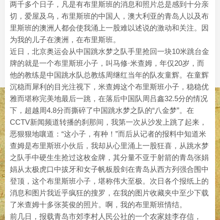
两千多个日子，凡是有布里斯班的消息和照片总是感到十分亲
切，爱屋及乌，布里斯班的中国人，澳大利亚的青岛人以及布
里斯班的澳洲人都会使我涌上一股难以述说的激动和关注。因
为我的儿子在澳洲，在布里斯班。
近日，北京奥运会从中国跳水梦之队手里抢回一块10米跳台金
牌的就是一个布里斯班小子，叫马修·米查姆，年仅20岁，而
他的教练是中国跳水队总教练周继红当年的队友童辉。在童辉
沉稳而犀利的目光注视下，米查姆这个布里斯班小子，稳稳优
雅而堪称完美地最后一跳，在落后中国队周吕鑫32.5分的情况
下，超越周4.8分而撕碎了中国跳水梦之队的“八金梦”。在
CCTV新闻频道转播的刹那间，我第一次从沙发上跳了起来，
恶狠狠地嚷道：“这小子，有种！”而后从记者的报料中知道米
查姆是布里斯班小伙后，我却从心里涌上一股狂喜，从跳水梦
之队手中硬生生抢过这枚金牌，其分量不亚于射箭的青岛张娟
娟从太极虎口中拔牙和女子帆板股剑在青岛从西方列强合围中
登顶，这个布里斯班小子，堪称伟大至极。次日各个报纸上的
消息和图片我近乎疯狂的搜罗，在我的图片收藏夹中至少下载
了米查姆十多张英俊的照片。啊，我的布里斯班情结。
前几日，报载青岛市郊李村人民公社的一个农家娃李存信，