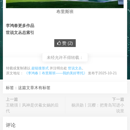
布里斯班
李鸿春更多作品
世说文丛总索引
赞 (
2
)
未经允许不得转载：
转载或复制请以
超链接形式
并注明出处
世说文丛
。
原文地址：
《李鸿春丨布里斯班——我的美好寄托》
发布于2025-10-21
标签：这篇文章木有标签
上一篇
下一篇
王晓强丨风神是伏羲女娲的后
杨洪勋丨沉樱：把青岛写进小
代
说里
评论