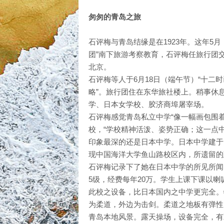
匆匆的青岛之旅
石评梅与青岛结缘是在1923年。这年5
团”南下旅游考察教育，石评梅任旅行团
北京。
石评梅等人于6月18日（端午节）“十
略”。旅行团住在东华旅社楼上。稍事休
学、日本女学校、胶济商埠屠宰场。
石评梅感觉青岛私立中学“像一幅画包围
校，“学校精神活泼、姿势正确；这一点
印象最深的还是日本中学。日本中学建于
现中国海洋大学鱼山路校区内，所遗留的
石评梅记录下了她在日本中学的所见所闻
5级，经费每年20万。学生上课下课以
此校之设备，比日本国内之中学更完全。
为柔道，外边为击剑。柔道之地板有弹性
青岛本地风景。露天操场，设备完全，有