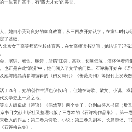
的一生著作甚丰，有“四大才女”的美誉。
人。她自小受到良好的家庭教育，从三四岁开始认字，在童年时代
定了基础。
，考入北京女子高等师范学校体育系，在女高师读书期间，她结识了冯沅
。
会、演讲、畅饮、赋诗，所谓“狂笑，高歌，长啸低泣，酒杯伴着诗集
。也正是在此“浪漫”中，她们闯入了文学的门槛。石评梅开始在《语
及她与陆晶清参与编辑的《妇女周刊》《蔷薇周刊》等报刊上发表
活了26年，她的创作生涯也仅仅6年，但她在诗歌、散文、小说、戏
代文学史上一席之地。
等友人编辑成《涛语》《偶然草》两个集子，分别由盛京书店（后
，北京书目文献出版社又整理出版了三卷本的《石评梅作品集》。第一
未收入的作品；第二卷为诗歌、小说；第三卷为剧本、长篇游记、
《石评梅选集》。