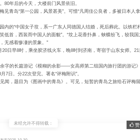
。80年后的今天，大楼前门风景依旧。
梅见青岛“第一公园，风景甚美”。可惜“凡周佳公良者，多被日本人
园内的“中国女子坟，系一广东人同德国人结婚，死后葬此。以铁栏
笑低首，西装而中国人的面貌”。“坟上花香扑鼻，蛱蝶纷飞，较我国
，无感着惨凄的景象。”
20日早8时，乘坐胶济线火车，晚8时到济南，寄宿于山东女师。21
万余字的长篇游记《模糊的余影——女高师第二组国内旅行团的游记
0月7日。分22次登完。署名“评梅附识”。
的见闻，题目为《图画中的青岛》。可见，短暂的青岛之旅给石评梅
未经允许不得转载：
赞 
。