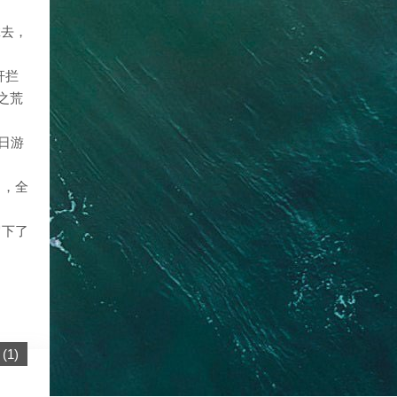
拿去，
杆拦
之荒
日游
》，全
留下了
(
1
)