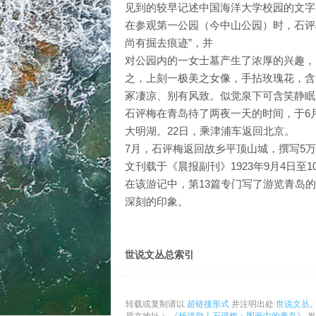
见到的较早记述中国海洋大学校园的文字
在参观第一公园（今中山公园）时，石评
尚有掘去痕迹”，并
对公园内的一女士墓产生了浓厚的兴趣，
之，上刻一极美之女像，手拈玫瑰花，含
冢凄凉、别有风致。似觉泉下可含笑静眠
石评梅在青岛待了两夜一天的时间，于6月
大明湖。22日，乘津浦车返回北京。
7月，石评梅返回故乡平顶山城，撰写5
文刊载于《晨报副刊》1923年9月4日至1
在该游记中，第13篇专门写了游览青岛
深刻的印象。
世说文丛总索引
转载或复制请以
超链接形式
并注明出处
世说文丛