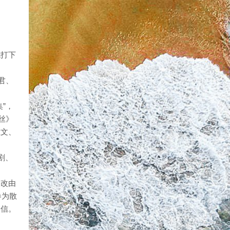
就打下
君、
”，
丝》
散文、
剧、
又改由
卷为散
书信。