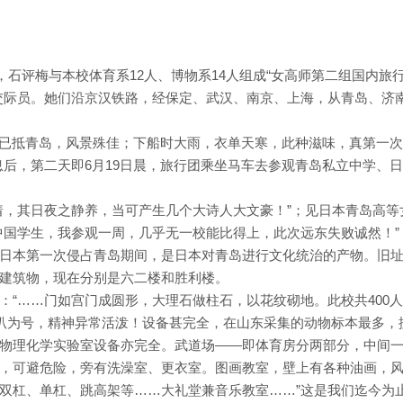
月，石评梅与本校体育系12人、博物系14人组成“女高师第二组国内旅
交际员。她们沿京汉铁路，经保定、武汉、南京、上海，从青岛、济
二时已抵青岛，风景殊佳；下船时大雨，衣单天寒，此种滋味，真第一
息后，第二天即6月19日晨，旅行团乘坐马车去参观青岛私立中学、
着，其日夜之静养，当可产生几个大诗人大文豪！”；见日本青岛高等
中国学生，我参观一周，几乎无一校能比得上，此次远东失败诚然！”
日本第一次侵占青岛期间，是日本对青岛进行文化统治的产物。旧
建筑物，现在分别是六二楼和胜利楼。
：“……门如宫门成圆形，大理石做柱石，以花纹砌地。此校共400
喇叭为号，精神异常活泼！设备甚完全，在山东采集的动物标本最多，
物理化学实验室设备亦完全。武道场——即体育房分两部分，中间
，可避危险，旁有洗澡室、更衣室。图画教室，壁上有各种油画，
双杠、单杠、跳高架等……大礼堂兼音乐教室……”这是我们迄今为