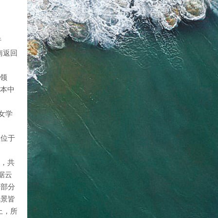
行
南返回
次领
日本中
女学
址位于
人，共
据云
一部分
风景皆
止，所