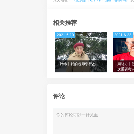
原文地址：
《杨洪勋丨石评梅：图画中的青岛》
发
相关推荐
2021-5-10
2021-6-23
计纬丨我的老师李行杰
周晓方丨
次重要考
评论