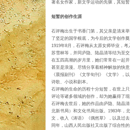
著名女作家，新文学运动的先驱，其短暂
短暂的创作生涯
石评梅出生于书香门第，其父亲是清末举
了坚定的国学根底，为今后的文学创作奠
1919年8月，石评梅从太原女师毕业
苏雪林等，并同庐隐、陆晶清等结为至交
在五四高潮的岁月里，她们常常在一起开
甚至是浪漫。尽情分享着精神解放的快意
《晨报副刊》《文学旬刊》《文学》，以
诗歌、小说和剧本。
石评梅的生命的历程十分短暂，在世上只
评论等诸多领域的创作，却为她赢得了现
石评梅去世后，她的作品由庐隐、陆晶清
北新书局）和文化书局出版。1983年
文，收入《涛语》《偶然草》，以及过去
同年，山西人民出版社又出版了综合性的