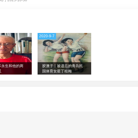
布于2025-10-30
2020-9-7
苏永生和他的两
胶澳子丨被遗忘的青岛民
试
国体育女星丁桂梅