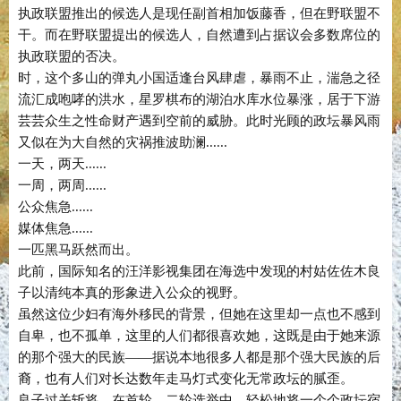
执政联盟推出的候选人是现任副首相加饭藤香，但在野联盟不
干。而在野联盟提出的候选人，自然遭到占据议会多数席位的
执政联盟的否决。
时，这个多山的弹丸小国适逢台风肆虐，暴雨不止，湍急之径
流汇成咆哮的洪水，星罗棋布的湖泊水库水位暴涨，居于下游
芸芸众生之性命财产遇到空前的威胁。此时光顾的政坛暴风雨
又似在为大自然的灾祸推波助澜......
一天，两天......
一周，两周......
公众焦急......
媒体焦急......
一匹黑马跃然而出。
此前，国际知名的汪洋影视集团在海选中发现的村姑佐佐木良
子以清纯本真的形象进入公众的视野。
虽然这位少妇有海外移民的背景，但她在这里却一点也不感到
自卑，也不孤单，这里的人们都很喜欢她，这既是由于她来源
的那个强大的民族——据说本地很多人都是那个强大民族的后
裔，也有人们对长达数年走马灯式变化无常政坛的腻歪。
良子过关斩将，在首轮、二轮选举中，轻松地将一个个政坛宿