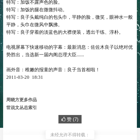
特写：加饭不露声色的脸。
特写：加饭的腿在微微抖动。
特写：良子头戴纯白的包头巾，平静的脸，微笑，眼神水一般
平静，头巾在微风中飘拂。
特写：良子穿着的淡蓝色的大襟便装，透出干练、淳朴。
电视屏幕下快速移动的字幕：最新消息：佐佐木良子以绝对优
势胜出，当选新一届内阁总理大臣......
画外音：稚嫩的报童的声音：良子当首相啦！
2011-03-20 18:31
周晓方更多作品
世说文丛总索引
赞 (
7
)
未经允许不得转载：