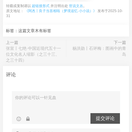
转载或复制请以
超链接形式
并注明出处
世说文丛
。
原文地址：
《阿杰丨良子当首相啦（梦境追忆·小小说）》
发布于2025-10-
31
标签：这篇文章木有标签
上一篇
下一篇
张宣丨七绝·中国近现代五十一
杨洪勋丨石评梅：图画中的青
位文化名人缩影（之三十三、
岛
之三十四）
评论
提交评论