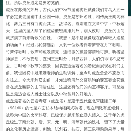
往。所以虎丘必定是要游览的。
虎丘在苏州的郊外，古代人们中秋节游览虎丘就像我们青岛人五一
节必定要去游览中山公园一样。虎丘是苏州名胜，相传吴王阖闾葬
此，葬后三日有白虎距其上，故得名。袁宏道在文章中讲：中秋这
天，这里的游人除了如梳齿般密集排列外，刚入夜时，虎丘的山间
就挤满了前来听歌的百姓。（我想：是不是就像现在的年轻人追星
的场面？）经过几轮筛选后，只剩一位歌者伴着箫管在月下独唱。
竹箫停歇时，歌声却愈发清亮，连细微的颤音都清晰可辨。听者凝
神屏息，不敢妄动，直到三更时分，月影西斜，人们仍徘徊不忍离
去。古时候中秋节的盛景，因袁宏道这著名的游记而展现在我们面
前。我也因初中姚淑姗老师的生动讲解，至今对虎丘念念不忘故而
向往之。今天来到它面前，才知道晚清外交官洪钧的妾室赛金花也
曾在虎丘幽静的山间居住过，这里还有他们的内室和客厅。可见这
里是最适合名人雅士社交以及中秋赏月的好地方。
虎丘最著名的云岩寺塔（虎丘塔）是建于五代至北宋建隆二年
（961年）的七层八面仿木结构楼阁式砖塔，现在稍微有点倾斜，
被称为中国的比萨斜塔。已经保护起来禁止游人踏入。这千年的虎
丘经过了南北朝、唐、宋、元、明、清等朝代的洗礼，留下了大量
的文化和历史遗迹，剑池、试剑石、枕石、第三泉和憨憨泉等，每