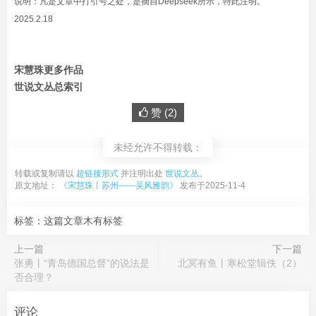
说明：凡是文章中打引号之处，是摘自Deepseek所示，特此注明。
2025.2.18
宋慧珠更多作品
世说文丛总索引
赞 (
2
)
未经允许不得转载：
转载或复制请以
超链接形式
并注明出处
世说文丛
。
原文地址：
《宋慧珠丨苏州——吴风雅韵》
发布于2025-11-4
标签：这篇文章木有标签
上一篇
下一篇
张勇丨“青岛德国总督”的说法是
北冥有鱼丨寒松堂辑佚（2）
否合理？
评论