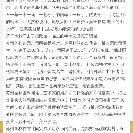
保留了自然美又融入了人工的巧思。盆景虽小，却如同立体的山水
画，充满了诗意和生机。既有静态的美也蕴含着动态的生命力。一
石一草一木一花，一把小小的雨伞，一只小小的渡船……都是那么
的精致，让人赏心悦目。建筑大师贝津铭赞叹狮子林是“凝固的山
水诗”，这其实就是中国人“观物取象”的思维结晶。
第二天我们去了拙政园，临走的半天又游览了留园。
苏州的拙政园、留园都是苏州古典园林的杰出代表。拙政园比留园
大，它建于1509年，明代；留园建于1593年，明代晚期。“拙政园
以宏大的自然山水见长，留园以精巧的建筑与奇石取胜。前者如一
幅泼墨山水画卷，后者似一册工笔小品集。”拙政园初代主人为明
代御史王献臣，后历经多次易主。晋代潘岳《闲居赋》中“拙者之
为政也”体现隐逸避世的思想。留园因清代乾隆皇帝题诗而更名“留
园”，其设计更注重艺术性与家族私密性，景色也更美。
苏州园林世界闻名，艺术家们用方寸间折叠的东方时空美学，把自
然界宏大的场面微缩在微观之中，“让流动的时光凝固在叠石理水
之间，创造出超越物理维度的诗意空间。”还有拙政园中游廊转角
处的冰裂纹花窗，除了暗示着春水将裂冰重生，还能从漏窗中移步
换景，妙不可言，美不胜收。
苏州园林在方寸间完成了对永恒的注解，是郭熙“远观取其势，近