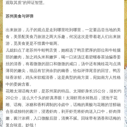
观取其质”的辩证智慧。
苏州美食与评弹
出来旅游，儿子的观点是走到哪里吃到哪里，一定要品尝当地的美
食，美景配美食乃旅游之两大乐趣，何况这次是带着老人们出来旅
游，觅美食更是不惜囊中银两。
儿媳妇点了老苏州牛蛙鸭舌煲，她精选了鸭舌肥厚的部位和牛蛙腿
部的嫩肉，加之鸡头米和嫩笋，喝一口浓汤泛着碧螺春茶油煸香姜
丝的清香，有着微微的甜口和微微的咸口，汤中还有腌桂花与点滴
薄荷的嫩尖，细品有甘洌余韵的幽香，恰似评弹尾音的回甘。鸭舌
味香浓郁，鸡头米软糯清香，这是典型的南方菜，宛如南方人性格
中的委婉含蓄。
花雕太湖话梅大虾，是苏州菜的特品。太湖虾身长15公分，须长约
20公分，这么大个头的虾真养眼！太湖虾用水焯熟后，浸泡于花
雕、话梅、冰糖和香料调制的冷卤中，话梅的果酸与花雕的甘醇融
合形成独特的酱汁，浸透虾肉，剥开虾壳将虾肉送入口中，虾肉弹
嫩，酱汁浓稠，入口微酸后甜，清爽不腻。回味带有酒香和话梅的
复合味道。妙哉！