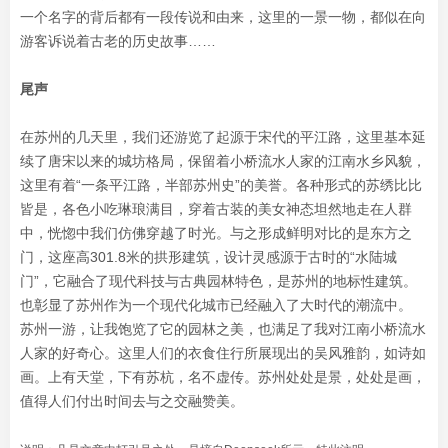
一个名字的背后都有一段传说和由来，这里的一景一物，都似在向
游客诉说着古老的历史故事……
尾声
在苏州的几天里，我们还游览了起源于宋代的平江路，这里基本延
续了唐宋以来的城坊格局，保留着小桥流水人家的江南水乡风貌，
这里有着“一条平江路，半部苏州史”的美誉。各种形式的苏绣比比
皆是，各色小吃琳琅满目，穿着古装的美女神态坦然地走在人群
中，恍惚中我们仿佛穿越了时光。与之形成鲜明对比的是东方之
门，这座高301.8米的拱形建筑，设计灵感源于古时的“水陆城
门”，它融合了现代科技与古典园林特色，是苏州的地标性建筑。
也彰显了苏州作为一个现代化城市已经融入了大时代的潮流中。
苏州一游，让我饱览了它的园林之美，也满足了我对江南小桥流水
人家的好奇心。这里人们的衣食住行所展现出的吴风雅韵，如诗如
画。上有天堂，下有苏杭，名不虚传。苏州处处是景，处处是画，
值得人们付出时间去与之交融赞美。