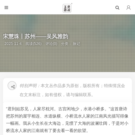
宋慧珠丨苏州——吴风雅韵
2025-11-4
阅读(526)
评论(0)
分类：
旅记
特别声明：
本文丛作品多为原创，版权所有；特殊情况会
在文末标注，如有侵权，请与编辑联系。
“君到姑苏见，人家尽枕河。古宫闲地少，水港小桥多。”这首唐诗
把苏州的屋宇相连、水道纵横、小桥流水人家的江南风光描写得像
一幅画。我从小生长在大海边，见惯了大海的波澜壮阔，于是对小
桥流水人家的江南就有了要去看一看的欲望。