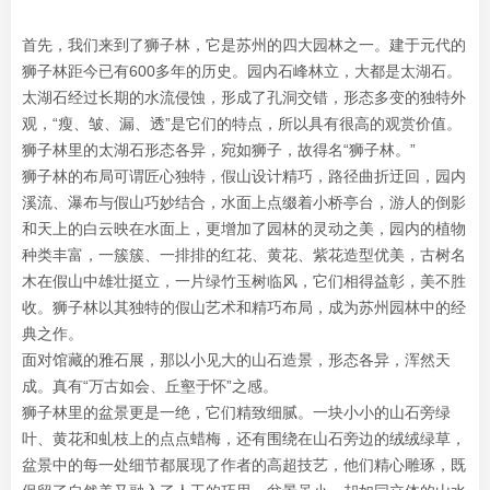
首先，我们来到了狮子林，它是苏州的四大园林之一。建于元代的
狮子林距今已有600多年的历史。园内石峰林立，大都是太湖石。
太湖石经过长期的水流侵蚀，形成了孔洞交错，形态多变的独特外
观，“瘦、皱、漏、透”是它们的特点，所以具有很高的观赏价值。
狮子林里的太湖石形态各异，宛如狮子，故得名“狮子林。”
狮子林的布局可谓匠心独特，假山设计精巧，路径曲折迂回，园内
溪流、瀑布与假山巧妙结合，水面上点缀着小桥亭台，游人的倒影
和天上的白云映在水面上，更增加了园林的灵动之美，园内的植物
种类丰富，一簇簇、一排排的红花、黄花、紫花造型优美，古树名
木在假山中雄壮挺立，一片绿竹玉树临风，它们相得益彰，美不胜
收。狮子林以其独特的假山艺术和精巧布局，成为苏州园林中的经
典之作。
面对馆藏的雅石展，那以小见大的山石造景，形态各异，浑然天
成。真有“万古如会、丘壑于怀”之感。
狮子林里的盆景更是一绝，它们精致细腻。一块小小的山石旁绿
叶、黄花和虬枝上的点点蜡梅，还有围绕在山石旁边的绒绒绿草，
盆景中的每一处细节都展现了作者的高超技艺，他们精心雕琢，既