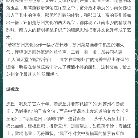
吃过苏州的特色菜，又去听吴侬软语的评弹，随着三弦、琵琶的珠
落玉盘，那莺燕软语飘荡在厅堂之中，窗外淅淅沥沥的小雨仿佛也
加入了其中的伴奏。那优雅别致的体验，和那口味丰富的苏州菜如
出一辙，它们是苏州文化的两大瑰宝，都体现了江南水乡的精致与
韵味。南方人的精明和见多识广的细腻思维把市井文化升华成了艺
术。
“若将苏州文化比作一幅水墨长卷，苏州菜是画卷中氤氲的烟火
气，评弹则是画外流淌的丝竹声。二者一实一虚，却共同构建
了‘人间天堂’的感官宇宙——食客在碧螺虾仁的清香里品出评弹的
缠绵，听客在琵琶弦索中听见了糖醋小排的酸甜。这种交融，恰是
苏州文化最迷人的‘双面绣’”。
游虎丘
虎丘，我想了它六十年。游虎丘并非苏轼留下的“到苏州不游虎
丘，乃憾事也”的千古名句，而是中学课本上袁宏道的文言文《虎
丘记》。“每至是日，倾城呵护，连臂而至……从千人石至山门，
栉比如鳞，檀板丘积，樽罍云泻。远而望之，如雁落平沙，霞铺江
上，雷辊电霍，无得而状。”我至今对文中所描写的情景有所向