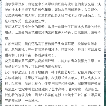
山珍翡翠豆腐，白瓷盘中长条翠绿的豆腐与琥珀色的山珍交错，淡
淡的汁水中点缀了几片粉色花瓣，宛如水墨画般雅致，入口即化，
淡淡的清香余味无穷。这道菜将山野之珍与水乡之韵巧妙融合，既
是味觉享受，也是视觉艺术。
茉莉冰豆花是小孙女的最爱。这是一道融合了江南水乡风味的特色
甜品。以滑嫩的豆花和淡雅的茉莉花香为特色，口感细腻，清香滑
嫩。
在苏州期间，我们还品尝了蟹粉狮子头鱼腐鲜汤、松鼠鳜鱼等名
菜。总的来说，苏州菜味道鲜甜雅淡、精致时令、鲜甜为本以及咸
甜调和，口味丰富，餐后余味绵长。
说完苏州菜又不得不说说苏州评弹。儿媳妇在青岛就预定了票，当
场是买不到票的，可见评弹的爆火程度。
苏州评弹是流行于吴语地区的一种传统曲艺形式。它使用的苏州方
言软糯婉转，注重咬字与韵律。表演形式常以单人、双人或多人搭
档，以三弦、琵琶为核心，伴奏与唱腔相映成趣。据说苏州评弹在
晚清至20世纪中叶就已经达到了艺术高峰，名家辈出，流派纷呈。
我们看的这场演出，因有张艺谋的电影《金陵十三钗》的主唱吴亮
莹老师出场，一票难求。