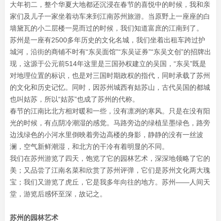
大年初二，整个华夏大地都还沉浸在春节的喜悦中的时候，我和亲
家们及儿子一家坐着动车来到江南苏州旅游。当原野上一座座的白
墙黛瓦的小二层楼一晃而过的时候，我们知道富庶的江南到了。
苏州是一座有2500多年历史的文化名城，我们坐着出租车跨过护
城河，沿街的商铺不时有“东吴面馆”“东吴证券”“东吴文创”的招牌出
现，这源于公元前514年这里是三国孙权建立的吴国，“东吴”既是
对地理位置的标识，也是对三国时期政权的指代，同时承载了苏州
的文化和历史记忆。同时，因苏州城西有姑苏山，古代吴国的都城
也叫姑苏，所以“姑苏”也成了苏州的代称。
春节的江南比北方相对暖和一些，没有凛冽的寒风。只是在没有阳
光的时候，有点阴冷潮湿的感觉。马路旁边的绿植呈墨绿色，路旁
边浅绿色的小河水里倒映着旁边高楼的身影，静静的没有一丝波
澜，空气新鲜潮湿，和北方的干冷有着明显的不同。
我们在苏州游览了四天，饱览了它的园林艺术，深深地领略了它的
美；又品尝了江南名菜和欣赏了苏州评弹，它们是苏州文化两大瑰
宝；我们又游览了虎丘，它是我多年向往的地方。苏州——人间天
堂，游览后感怀至深，故记之。
苏州的园林艺术