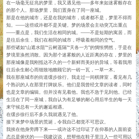
在一场毫无征兆的梦里，我又遇见他——多年来如迷雾般存在
的那个人。那场梦里，我们置身在了同一座城。
那是在他的城市，还是在我的城市，或者都不是，梦里不得而
知。——这些或许都不是关键。梦的场景会主动突兀出重点
——重点是，我们生活在相同的城。——不是短期的寓居，而
是往后余生，我们在相同的城市，呼吸着相同的空气。
那些诸如“山遮水阻”“云树遥隔”“天各一方”的惆怅惘然，于是在
梦境里涣然消散。因为那个迷雾般的人近距离的存在，梦里的
那座城像是我刚抵达不久的一个新鲜而美好的异域，等着我用
往后余生耐心而细致地瞻顾它的一砖一瓦，一草一木。
我在那座城市的街道缓步徐行。我走过一间棋牌室，看见有几
个熟识的人在那里打牌娱乐。他们是我曾经文章的读者，同时
也是文章的编辑。但并没有见着他。我也不急于见到他。已经
生活在了同一座城，我自认为有足够的耐心用后半生的每一天
来守候总有一天的邂逅相遇。
在缓步徐行后不多久我就遇见了他。
接下来梦中场景的荒诞，令我自己都觉不可思议。
我挨在他身旁蹲下来——或许这不过印证了在仰慕的人面前姿
态总是俯伏的——我建议说，想帮他在鞋子里注入一些可用以