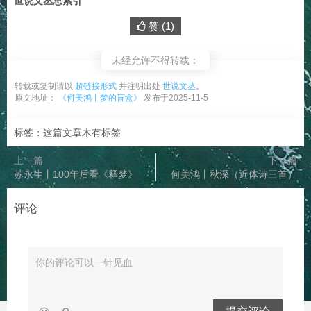
世说文丛总索引
赞 (
1
)
未经允许不得转载：
转载或复制请以
超链接形式
并注明出处
世说文丛
。
原文地址：
《何美鸿丨梦的盲盒》
发布于2025-11-5
标签：这篇文章木有标签
上一篇
下一篇
苏永生丨100年后看《释梦》
何美鸿丨秋深（近体诗三首）
评论