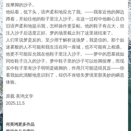
按摩脚的沙子。
他站着，低下头，语声柔和地应允了我。——我靠近他的脚边
蹲着，开始往他的鞋子里注入沙子。在这一过程中他耐心且仍
旧语声柔和地提示我，怎样操作更妥帖。他的鞋子有点大，但
注入沙子后适度正好。梦的场景截止到了这里就结束了。
人们常说梦是反的。至少用于解析这场梦，我是信的。那个如
迷雾般的人不可能和我生活在同一座城，也不可能有上相遇。
他更不可能应允我在他鞋子里注入沙子。——梦中的思慕就如
同给鞋子注入的沙子。梦中鞋子里的沙子可以给脚按摩，而现
实中鞋子里有沙子明明是硌脚的，作用只可能适得其反——你
看我如此清醒地意识到了，却仍不肯错失梦境里那美妙的瞬息
体验。
原载 美鸿文学
2025.11.5
何美鸿更多作品