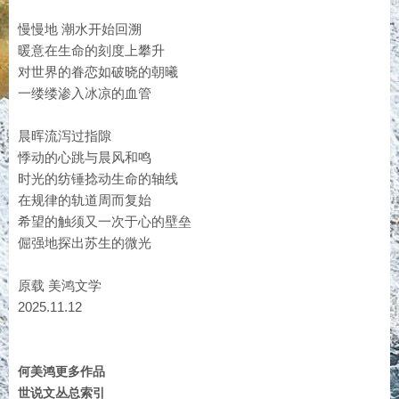
慢慢地 潮水开始回溯
暖意在生命的刻度上攀升
对世界的眷恋如破晓的朝曦
一缕缕渗入冰凉的血管
晨晖流泻过指隙
悸动的心跳与晨风和鸣
时光的纺锤捻动生命的轴线
在规律的轨道周而复始
希望的触须又一次于心的壁垒
倔强地探出苏生的微光
原载 美鸿文学
2025.11.12
何美鸿更多作品
世说文丛总索引