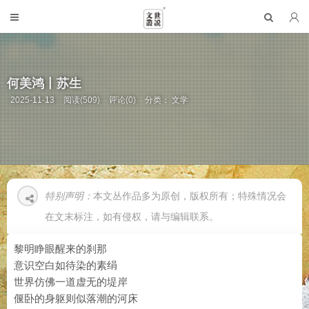
何美鸿丨苏生
2025-11-13
阅读(509)
评论(0)
分类：
文学
特别声明：
本文丛作品多为原创，版权所有；特殊情况会
在文末标注，如有侵权，请与编辑联系。
黎明睁眼醒来的刹那
意识空白如待染的素绢
世界仿佛一道虚无的堤岸
偃卧的身躯则似落潮的河床