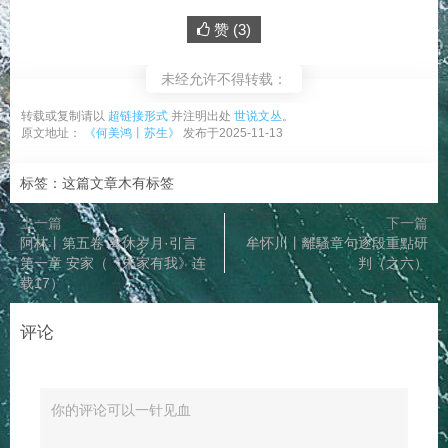
赞 (
3
)
未经允许不得转载：
转载或复制请以
超链接形式
并注明出处
世说文丛
。
原文地址：
《何美鸿丨苏生》
发布于2025-11-13
标签：这篇文章木有标签
上一篇
下一篇
阿林丨第五卷 离休岁月·引言
牟怀川丨離騷章句逐段重點研
第一章 安家（《朱家有我》连
判（之六）
载17）
评论