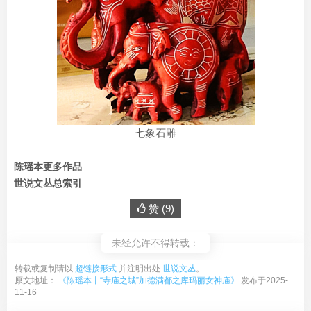
七象石雕
陈瑶本更多作品
世说文丛总索引
赞 (
9
)
未经允许不得转载：
转载或复制请以
超链接形式
并注明出处
世说文丛
。
原文地址：
《陈瑶本丨“寺庙之城”加德满都之库玛丽女神庙》
发布于2025-
11-16