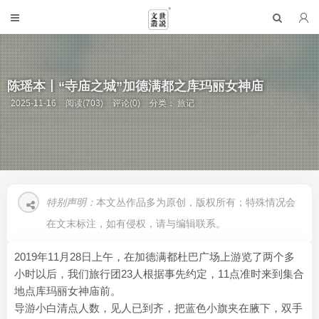
陈瑶本丨“寺庙之城”加德满都之库玛丽女神庙
2025-11-16
阅读(703)
评论(0)
分类：
旅记
特别声明：
本文丛作品多为原创，版权所有；特殊情况会
在文末标注，如有侵权，请与编辑联系。
2019年11月28日上午，在加德满都杜巴广场上游览了两个多
小时以后，我们旅行团23人根据事先约定，11点准时来到集合
地点库玛丽女神庙前。
导游小白清点人数，见人已到齐，把蓝色小旗夹在腋下，双手