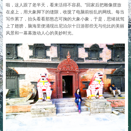
啦，这人跟了老半天，看来活得不容易。”回家后把雕像摆放
在桌上，用大象脚下的缝隙，收拢了电脑前纷乱的网线。每当
写作累了，抬头看看那憨态可掬的大象小象，于是，思绪就驾
上了翅膀，脑海里便涌现出尼泊尔十日游那些无与伦比的美丽
风景和一幕幕激动人心的美妙时光。