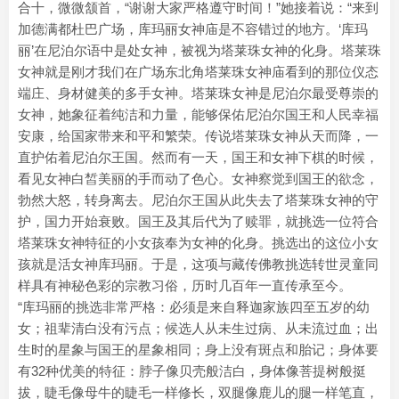
合十，微微颔首，“谢谢大家严格遵守时间！”她接着说：“来到
加德满都杜巴广场，库玛丽女神庙是不容错过的地方。‘库玛
丽’在尼泊尔语中是处女神，被视为塔莱珠女神的化身。塔莱珠
女神就是刚才我们在广场东北角塔莱珠女神庙看到的那位仪态
端庄、身材健美的多手女神。塔莱珠女神是尼泊尔最受尊崇的
女神，她象征着纯洁和力量，能够保佑尼泊尔国王和人民幸福
安康，给国家带来和平和繁荣。传说塔莱珠女神从天而降，一
直护佑着尼泊尔王国。然而有一天，国王和女神下棋的时候，
看见女神白皙美丽的手而动了色心。女神察觉到国王的欲念，
勃然大怒，转身离去。尼泊尔王国从此失去了塔莱珠女神的守
护，国力开始衰败。国王及其后代为了赎罪，就挑选一位符合
塔莱珠女神特征的小女孩奉为女神的化身。挑选出的这位小女
孩就是活女神库玛丽。于是，这项与藏传佛教挑选转世灵童同
样具有神秘色彩的宗教习俗，历时几百年一直传承至今。
“库玛丽的挑选非常严格：必须是来自释迦家族四至五岁的幼
女；祖辈清白没有污点；候选人从未生过病、从未流过血；出
生时的星象与国王的星象相同；身上没有斑点和胎记；身体要
有32种优美的特征：脖子像贝壳般洁白，身体像菩提树般挺
拔，睫毛像母牛的睫毛一样修长，双腿像鹿儿的腿一样笔直，