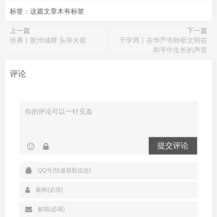
标签：这篇文章木有标签
上一篇
下一篇
张勇丨胶州城牌 头等火柴
于学周丨在华严寺聆听文明在
和平中生长的声音
评论
提交评论