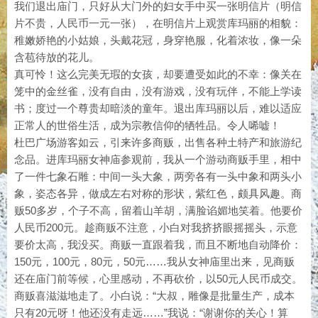
我们退出庙门，只好从大门外的妇女手中买一张明信片（明信
片不贵，人民币一元一张），在明信片上观赏库玛丽的相貌：
稚嫩娇艳的小姑娘，头戴花冠，身穿艳服，化着浓妆，像一朵
含苞待放的花儿。
真可怜！这么完美无瑕的女孩，却要遭受如此的不幸：像关在
笼中的金丝雀，没有自由，没有游戏，没有玩伴，不能上学读
书；度过一个尊贵却暗淡的童年。退出库玛丽以后，难以适应
正常人的世俗生活，成为宗教信仰的牺牲品。令人唏嘘！
杜巴广场游客如云，引来许多商贩，出售各种土特产和旅游纪
念品。进库玛丽女神庙参观前，我从一个游动商贩手里，相中
了一件七象石雕：中间一头大象，两旁各有一头中象和两头小
象，姿态各异，做成左右对称的形状，紫红色，颇具风趣。商
贩50多岁，个子不高，留着山羊胡，满脸谄媚地笑着。他要价
人民币200元。趁商贩不注意，小白对我挤挤眼摇摇头，示意
要价太高，我没买。商贩一直跟着我，而且不断地自动降价：
150元，100元，80元，50元……我从女神庙里出来，见商贩
还在庙门前等候，心里感动，不再砍价，以50元人民币成交。
商贩喜滋滋地走了。小白说：“大叔，雕像是批量生产，成本
只有20元呀！他还没有走远……”我说：“谢谢你的关心！算