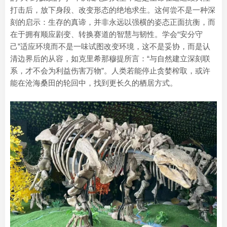
打击后，放下身段、改变形态的绝地求生。这何尝不是一种深
刻的启示：生存的真谛，并非永远以强横的姿态正面抗衡，而
在于拥有顺应剧变、转换赛道的智慧与韧性。学会“安分守
己”适应环境而不是一味试图改变环境，这不是妥协，而是认
清边界后的从容，如克里希那穆提所言：“与自然建立深刻联
系，才不会为利益伤害万物”。人类若能停止贪婪榨取，或许
能在沧海桑田的轮回中，找到更长久的栖居方式。