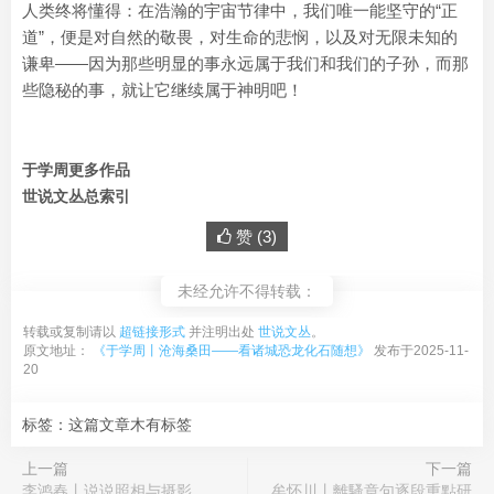
人类终将懂得：在浩瀚的宇宙节律中，我们唯一能坚守的“正
道”，便是对自然的敬畏，对生命的悲悯，以及对无限未知的
谦卑——因为那些明显的事永远属于我们和我们的子孙，而那
些隐秘的事，就让它继续属于神明吧！
于学周更多作品
世说文丛总索引
赞 (
3
)
未经允许不得转载：
转载或复制请以
超链接形式
并注明出处
世说文丛
。
原文地址：
《于学周丨沧海桑田——看诸城恐龙化石随想》
发布于2025-11-
20
标签：这篇文章木有标签
上一篇
下一篇
李鸿春丨说说照相与摄影
牟怀川丨離騷章句逐段重點研