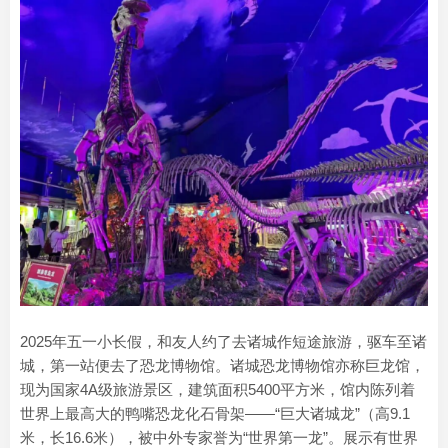
2025年五一小长假，和友人约了去诸城作短途旅游，驱车至诸
城，第一站便去了恐龙博物馆。诸城恐龙博物馆亦称巨龙馆，
现为国家4A级旅游景区，建筑面积5400平方米，馆内陈列着
世界上最高大的鸭嘴恐龙化石骨架——“巨大诸城龙”（高9.1
米，长16.6米），被中外专家誉为“世界第一龙”。展示有世界