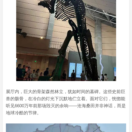
展厅内，巨大的骨架森然林立，犹如时间的墓碑。这些史前巨
兽的骸骨，在冷白的灯光下沉默地伫立着。面对它们，恍惚能
听见6600万年前那场毁灭的余响——沧海桑田并非神话，而是
地球冷酷的节律。