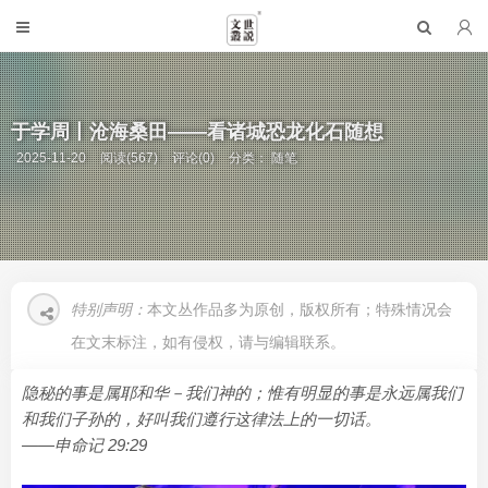
于学周丨沧海桑田——看诸城恐龙化石随想
2025-11-20
阅读(567)
评论(0)
分类：
随笔
特别声明：
本文丛作品多为原创，版权所有；特殊情况会
在文末标注，如有侵权，请与编辑联系。
隐秘的事是属耶和华－我们神的；惟有明显的事是永远属我们
和我们子孙的，好叫我们遵行这律法上的一切话。
——申命记 29:29