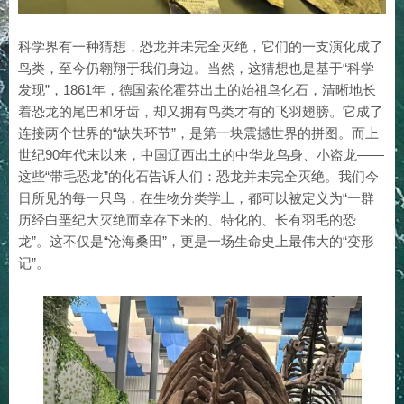
科学界有一种猜想，恐龙并未完全灭绝，它们的一支演化成了
鸟类，至今仍翱翔于我们身边。当然，这猜想也是基于“科学
发现”，1861年，德国索伦霍芬出土的始祖鸟化石，清晰地长
着恐龙的尾巴和牙齿，却又拥有鸟类才有的飞羽翅膀。它成了
连接两个世界的“缺失环节”，是第一块震撼世界的拼图。而上
世纪90年代末以来，中国辽西出土的中华龙鸟身、小盗龙——
这些“带毛恐龙”的化石告诉人们：恐龙并未完全灭绝。我们今
日所见的每一只鸟，在生物分类学上，都可以被定义为“一群
历经白垩纪大灭绝而幸存下来的、特化的、长有羽毛的恐
龙”。这不仅是“沧海桑田”，更是一场生命史上最伟大的“变形
记”。