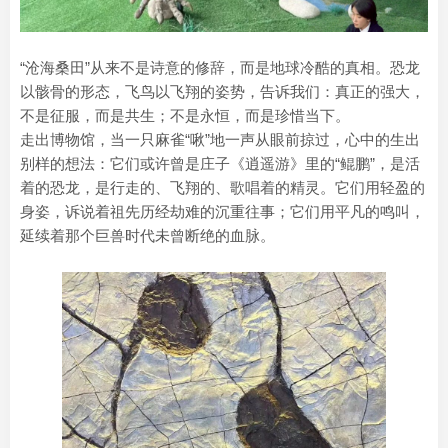
“沧海桑田”从来不是诗意的修辞，而是地球冷酷的真相。恐龙
以骸骨的形态，飞鸟以飞翔的姿势，告诉我们：真正的强大，
不是征服，而是共生；不是永恒，而是珍惜当下。
走出博物馆，当一只麻雀“啾”地一声从眼前掠过，心中的生出
别样的想法：它们或许曾是庄子《逍遥游》里的“鲲鹏”，是活
着的恐龙，是行走的、飞翔的、歌唱着的精灵。它们用轻盈的
身姿，诉说着祖先历经劫难的沉重往事；它们用平凡的鸣叫，
延续着那个巨兽时代未曾断绝的血脉。