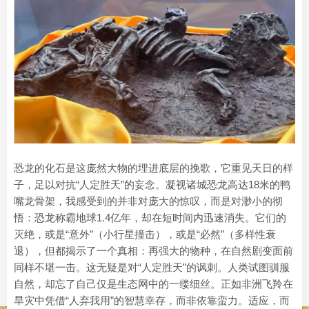
恐龙的化石是这庞然大物的埋进底层的挽歌，它重见天日的样
子，足以对抗“人定胜天”的妄念。凝视诸城恐龙高达18米的鸭
嘴龙骨架，我感受到的并非对庞大的惊叹，而是对渺小的彻
悟：恐龙称霸地球1.4亿年，却在短时间内迅速消失。它们的
灭绝，或是“意外”（小行星撞击），或是“必然”（多样性衰
退），但都揭示了一个真相：再强大的物种，在自然剧变面前
同样不堪一击。这无疑是对“人定胜天”的讽刺。人类试图驯服
自然，却忘了自己仅是生态网中的一缕细丝。正如非洲飞羚在
旱灾中凭借“人弃我用”的智慧幸存，而非依靠蛮力。适应，而