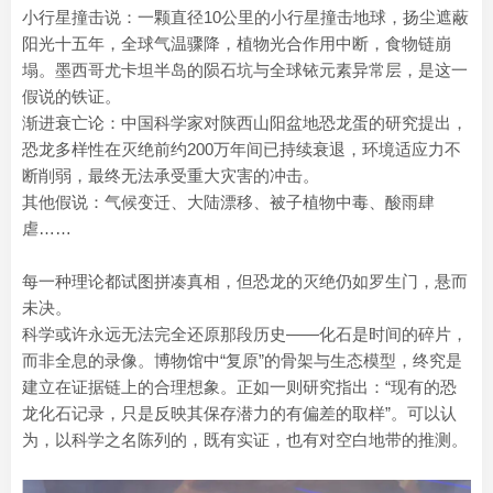
小行星撞击说：一颗直径10公里的小行星撞击地球，扬尘遮蔽
阳光十五年，全球气温骤降，植物光合作用中断，食物链崩
塌。墨西哥尤卡坦半岛的陨石坑与全球铱元素异常层，是这一
假说的铁证。
渐进衰亡论：中国科学家对陕西山阳盆地恐龙蛋的研究提出，
恐龙多样性在灭绝前约200万年间已持续衰退，环境适应力不
断削弱，最终无法承受重大灾害的冲击。
其他假说：气候变迁、大陆漂移、被子植物中毒、酸雨肆
虐……
每一种理论都试图拼凑真相，但恐龙的灭绝仍如罗生门，悬而
未决。
科学或许永远无法完全还原那段历史——化石是时间的碎片，
而非全息的录像。博物馆中“复原”的骨架与生态模型，终究是
建立在证据链上的合理想象。正如一则研究指出：“现有的恐
龙化石记录，只是反映其保存潜力的有偏差的取样”。可以认
为，以科学之名陈列的，既有实证，也有对空白地带的推测。