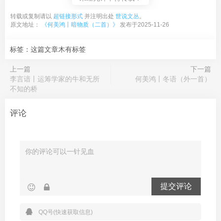
转载或复制请以
超链接形式
并注明出处
世说文丛
。
原文地址：
《何美鸿丨暗物质（二首）》
发布于2025-11-26
标签：这篇文章木有标签
上一篇
下一篇
李言谙丨运筹学家的牛和无所
何美鸿丨冬语（外一首）
不知的桥
评论
提交评论