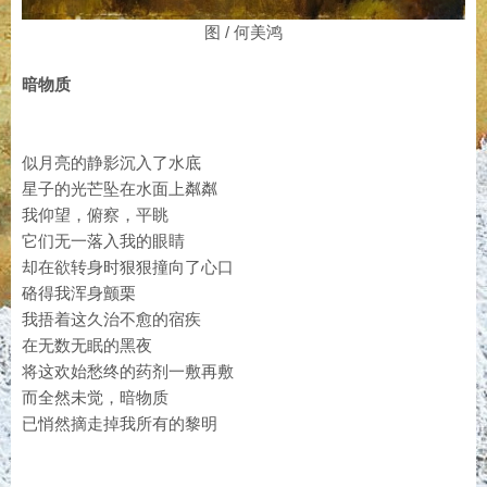
图 / 何美鸿
暗物质
似月亮的静影沉入了水底
星子的光芒坠在水面上粼粼
我仰望，俯察，平眺
它们无一落入我的眼睛
却在欲转身时狠狠撞向了心口
硌得我浑身颤栗
我捂着这久治不愈的宿疾
在无数无眠的黑夜
将这欢始愁终的药剂一敷再敷
而全然未觉，暗物质
已悄然摘走掉我所有的黎明