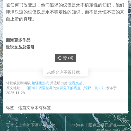
被任何书改变过，他们追求的仅仅是永不确定性的知识，他们
津津乐道的也仅仅是永不确定性的知识，而不是永恒不变的来
自上帝的真理。
面海更多作品
世说文丛总索引
赞 (
4
)
未经允许不得转载：
转载或复制请以
超链接形式
并注明出处
世说文丛
。
原文地址：
《面海丨汉语世界的知识分子的痛点（论评二则）》
发布于
2025-11-28
标签：这篇文章木有标签
上一篇
下一篇
王音丨上等的下酒小吃（六
李鸿春丨阳春四月已断魂——