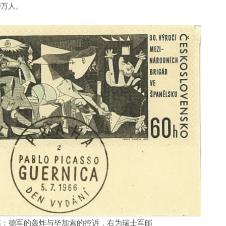
0万人。
殇：德军的轰炸与毕加索的控诉，右为瑞士军邮