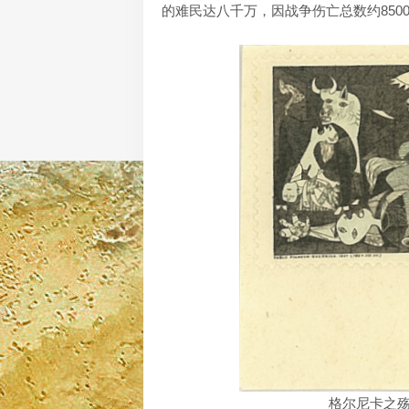
的难民达八千万，因战争伤亡总数约850
格尔尼卡之