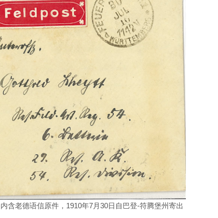
含老德语信原件，1910年7月30日自巴登-符腾堡州寄出