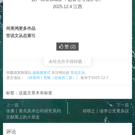
2025.12.4 江西
何美鸿更多作品
世说文丛总索引
赞 (
2
)
未经允许不得转载：
转载或复制请以
超链接形式
并注明出处
世说文丛
。
原文地址：
《何美鸿丨苍狼（近体诗二首）》
发布于2025-12-7
标签：这篇文章木有标签
上一篇
下一篇
张勇丨青岛美术公司研究系列
祁萌之丨读李公文章杂议
文献展上的火柴盒
评论