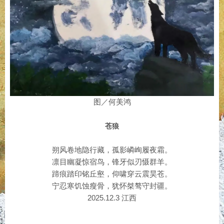
图／何美鸿
苍狼
朔风卷地隐行藏，孤影嶙峋履夜霜。
凛目幽凝惊宿鸟，锋牙似刃慑群羊。
蹄痕踏印铭丘壑，仰啸穿云震昊苍。
宁忍寒饥蚀瘦骨，犹怀桀骜守封疆。
2025.12.3 江西