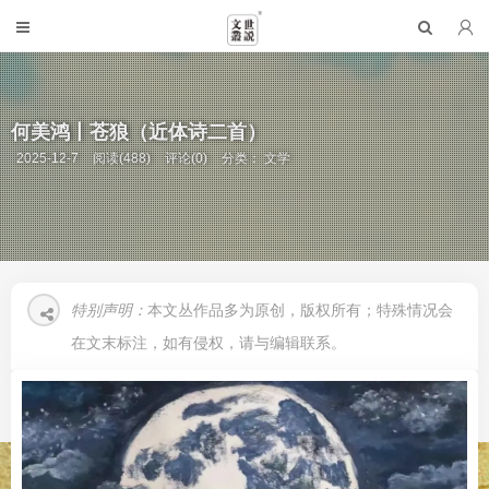
何美鸿丨苍狼（近体诗二首）
2025-12-7
阅读(488)
评论(0)
分类：
文学
特别声明：
本文丛作品多为原创，版权所有；特殊情况会
在文末标注，如有侵权，请与编辑联系。