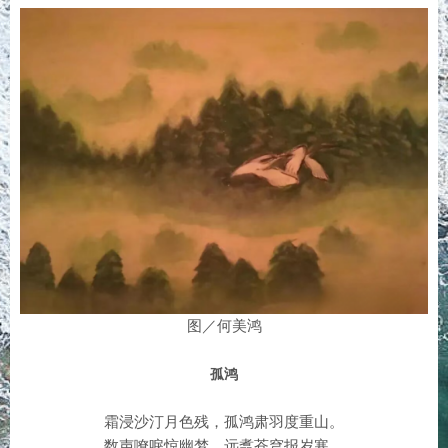
图／何美鸿
孤鸿
霜浸沙汀月色残，孤鸿肃羽度重山。
数声嘹唳惊幽梦，远翥苍穹报岁寒。