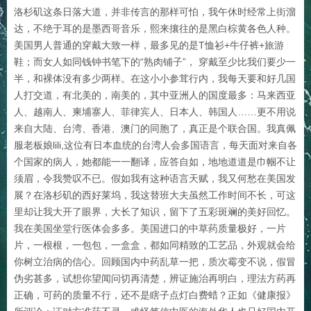
洛杉矶这条日落大道，并非传言的那样可怕，我午休时经常上街溜
达，不绝于耳的是墨西哥音乐，熙来攘往的是黑白棕黄各色人种。
美国男人普通的穿戴大致一样，最多见的是T恤衫+牛仔裤+旅游
鞋；而女人如同钱钟书笔下的“熟肉铺子”， 穿戴至少比我们要少一
半，和裸体没有多少两样。在这小小参茸行内，我每天要和好几国
人打交道，有北美的，南美的，其中亚洲人的国度最多：马来西亚
人、越南人、柬埔寨人、菲律宾人、日本人、韩国人……更不用说
来自大陆、台湾、香港、澳门的同胞了，真正是个联合国。我真佩
服老板娘lili,这位有日本血统的台湾人会多国语言，每天面对来自各
个国家的病人，她都能一一翻译，应答自如，地地道道是巾帼不让
须眉，令我赞叹不已。假如我有这种语言天赋，我又何愁在美国发
展？在洛杉矶的西好莱坞，我这替班大夫虽然工作时间不长，可这
里却让我大开了眼界，大长了知识，留下了五彩斑斓的美好回忆。
我在美国坐堂行医体会多多。美国进口的中草药质量极好，一片
片，一根根，一包包，一盒盒，都如同精致的工艺品，外观就会给
你树立治病的信心。回顾国内中药乱草一把，质次霉变不说，假冒
伪劣甚多，试想你望闻问切再清楚，辨证施治再明白，理法方药再
正确，可药的质量不行，还不是瞎子点灯白费蜡？正如《健康报》