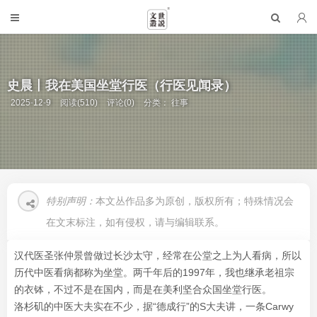
史晨丨我在美国坐堂行医（行医见闻录）
2025-12-9
阅读(510)
评论(0)
分类：
往事
特别声明：
本文丛作品多为原创，版权所有；特殊情况会
在文末标注，如有侵权，请与编辑联系。
汉代医圣张仲景曾做过长沙太守，经常在公堂之上为人看病，所以
历代中医看病都称为坐堂。两千年后的1997年，我也继承老祖宗
的衣钵，不过不是在国内，而是在美利坚合众国坐堂行医。
洛杉矶的中医大夫实在不少，据“德成行”的S大夫讲，一条Carwy