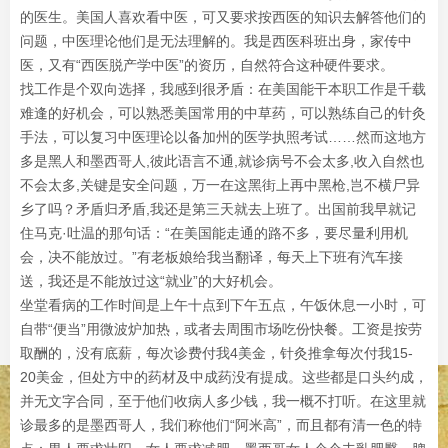
的医生。美国人喜欢看中医，可又要求按西医的知识去解答他们的
问题，中医理论他们是无法理解的。我是西医科班出身，家传中
医，又有“西医脱产学中医”的资历，自然符合这种硬件要求。
找工作是个双向选择，我感到很矛盾：在美国能干本职工作是千载
难逢的好机会，可以熟悉美国常用的中草药，可以熟练自己的针灸
手法，可以复习中医理论以备加州的医学执照考试……然而这地方
多是黑人和墨西哥人,彼此语言不通,就诊病号不会太多,收入自然也
不会太多,关键是安全问题，万一在这黑街上再中黑枪,岂不横尸异
乡了吗？矛盾归矛盾,我还是第三天就去上班了。出国前我早就记
住马克·吐温的那句话：“在美国能走通的路不多，要尽量利用机
会，决不能放过。”有老板娘给我当翻译，每天上下班有汽车接
送，我还是不能放过这“就业”的大好机会。
坐堂看病的工作时间是上午十点到下午五点，午饭休息一小时，可
自带“便当”用微波炉加热，或者去周围市场吃份快餐。工资是按劳
取酬的，没有底薪，每次诊费付我4美金，针灸推拿每次付我15-
20美金，但处方中的药材及中成药没有提成。这些都是口头约成，
并无文字合同，至于他们收病人多少钱，我一概不打听。在这里就
诊最多的是墨西哥人，我们称他们“阿米高”，而且都有清一色的特