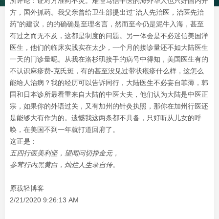
所评论：证对方准药不灵。难怪笃信中医的海外华人也只好国内开
方，国外抓药。我父亲曾给卫生部提出过“治人先治医，治医先治
药”的建议，的的确确是至理名言，然而至今仍是泥牛入海，甚至
有过之而无不及，这都是制度的问题。另一体会是不必迷信美国洋
医生，他们的临床实践实在太少，一个月的接诊量还不如大陆医生
一天的门诊量呢。从我在洛杉矶接手的病号中得知，美国医生有的
不认识麻疹费-克氏斑，有的甚至没见过带状疱疹什么样，这怎么
能给人治病？我的经历可以告诉同行，大陆医生不必妄自菲薄，韩
国和日本诊所最看重来自大陆的中医大夫，他们认为大陆是中医正
宗，如果你的外语过关，又有加州的针灸执照，那你在加州行医还
是能够大有作为的。遗憾我这两条都不具备，只好听从儿女的呼
唤，在美国不到一年就打道回府了。
这正是：
五四行医美利坚，望闻问切挣金元，
参茸行内黑黄白，灿烂人生录自传。
原载轻博客
2/21/2020 9:26:13 AM