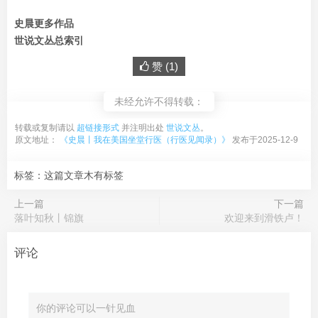
史晨更多作品
世说文丛总索引
赞 (
1
)
未经允许不得转载：
转载或复制请以
超链接形式
并注明出处
世说文丛
。
原文地址：
《史晨丨我在美国坐堂行医（行医见闻录）》
发布于2025-12-9
标签：这篇文章木有标签
上一篇
下一篇
落叶知秋丨锦旗
欢迎来到滑铁卢！
评论