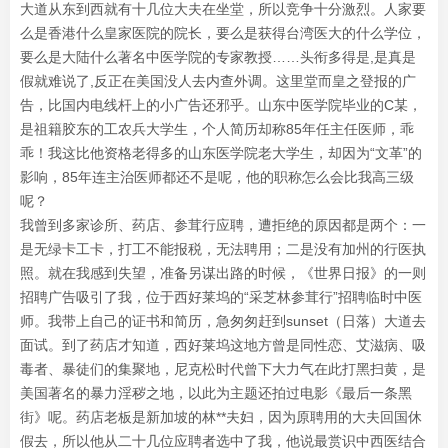
大道从东到西就有十几位大夫在坐堂，所以竞争十分激烈。人家要
么是香港什么皇家医院的院长，要么是获得台湾医大的什么学位，
要么是大陆什么著名中医学院的专家教授……头衔多得是,是真是
假就难说了,反正在美国没人去内查外调。这里堂而皇之登报的广
告，比国内电线杆上的小广告还邪乎。山东中医学院毕业的C某，
是祖籍胶东的工农兵大学生，个人简历却称85年任主任医师，乖
乖！我这比他资格老得多的山东医学院老大学生，却因为“文革”的
影响，85年连主治医师都还不是呢，他的职称怎么会比我高三级
呢？
我曾到多家诊所、药店、参茸行应聘，遭拒绝的原因都是两个：一
是无绿卡工卡，打工不能报税，无法聘用；二是没有加州的行医执
照。就在我感到失望，准备另谋出路的时候，《世界日报》的一则
招聘广告吸引了我，位于西好莱坞的“采芝林参茸行”招聘临时中医
师。我带上自己的证书和简历，急匆匆赶到sunset（日落）大道去
面试。到了药店才知道，西好莱坞这地方曾是同性恋、艾滋病、吸
毒者、暴徒们的集聚地，尼克松时代曾下大力气在此打黑扫黄，是
美国著名的暴力淫秽之地，以此为主题还拍过电影《最后一条黑
街》呢。药店老板是新加坡的林**夫妇，因为原聘用的大夫回国休
假去，所以他从二十几位应聘者选中了我，他说最赏识中西医结合