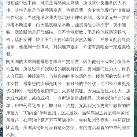
很相信中医中药，可总觉得熬药太麻烦，所以来针灸推拿的人不
少。哈特先生是位钢琴演奏家，他赠送我一盒专为他发行的演奏磁
带作纪念，当然是感谢我为他治好了神经衰弱。这位老兄被一女崇
拜者不断追求，白天黑夜电话不断，骚扰得他心神不宁，夜不能
寐。我诊断他是肝气郁结、血不舍魂所致，于是给他服药调畅气
机，镇肝安神，吃了不到十付药就能安然入睡了。后来又配合针灸
推拿，他感到十分满意，对我连声道谢，许诺有演唱会一定送票给
我。
闯美国的大陆同胞最愿意跟医生交朋友，因为他们不买医疗保险最
怕生病，所以经常和我联络的朋友有好多。男同胞们压力大，许多
人血压高、神经衰弱，当然咨询的多吃药的少。闯美国的大陆中青
年女性，最常患的疾病是闭经，有月经的怕怀孕，而闭经不来更是
忧心忡忡。经我给她们辩证，大多是实证。因为生活压力太大，加
之或气或寒，或痰或积，一有所逆则造成闭经。这种病治疗比较简
单，用中药通之血下，即可马上治愈。尤其我父亲史道生教授的临
床验方，“鸡内金”单味重用，立见显效。当然病因主要是精神紧张
所引起，心理治疗是万万不可缺少的。幸好加州华裔多，中药店比
比皆是，美国其他州可没有这么方便，有的连治感冒的中成药都买
不到。