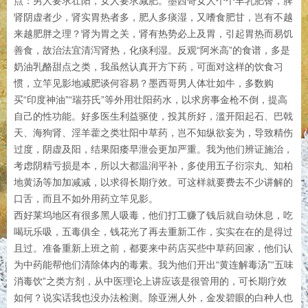
点：男人要求壮阳，女人要求减肥。墨西哥女人个个丰乳肥臀，脾
肾阴虚者少，肾实胃热者多，肥人多痰湿，又嗜食肥甘，岂有不越
来越肥胖之理？肾为胃之关，肾有热势必上及胃，引起胃热而易饥
善食，故治法宜清泻肾热，化痰利湿。反观“阿米高”的食谱，多是
奶油乳酪甜点之类，我虽然认真开方下药，可面对这样的饮食习
惯，立竿见影地减肥谈何容易？墨西哥男人体壮如牛，多数购
买“印度神油”“瑞芬氏”等外用壮阳药水，以求房事金枪不倒，提高
自己的性功能。好多医生利益驱使，投其所好，滥开阳起石、巴戟
天、海狗肾、淫羊藿之类壮阳中草药，岂不知纵欲妄为，导致精伤
过度，阴虚及阳，结果阳痿早泄会更加严重。我为他们辨证施治，
考虑阴精亏损是本，所以大都温润平补，多使用五子衍宗丸、知柏
地黄汤等加加减减，以求得长期疗效。可这样就要费去不少讲解的
口舌，而且不如外用药立竿见影。
西好莱坞地区有很多黑人吸毒，他们打工赚了钱后就自动休息，吃
喝玩乐吸，五毒俱全，钱花光了再去重新工作，实实在在的是得过
且过。准备重新上班之前，都要来中药店买些中草药回家，他们认
为中药能帮他们清除体内的毒素。我为他们开出“黄连解毒汤”“五味
消毒饮”之类方剂，从中医理论上讲应该是很管用的，可长期疗效
如何？说实话我也没办法检测。除亚洲人外，金发碧眼的白种人也