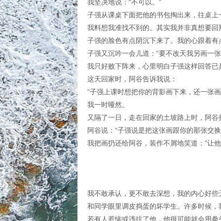
我坚决地说：“不可以。”
子强从课桌下面把他的书包掏出来，往桌上
我料想我准找不到的。其实我并非真想要回
子强的脸色有点阴沉下来了。我的心跟着有
子强又沉吟一会儿道：“要不改天我另画一张
我只好败下阵来，心里明白子强这样回答已
这天回家时，阿谷告诉我说：
“子强上课时想把你的背影画下来，还一张
我一时哑然。
又隔了一日，走在回家的土坡路上时，阿谷
阿谷说：“子强说是把这张画跟你的那张交换
我把画扔还给阿谷，装作不屑地笑道：“让他
我不敢承认，更不敢去深想，我的内心好些
和同学眼里调皮捣蛋的坏学生。许多时候，
若有人惹恼或违抗了他，他很可能就会用拳