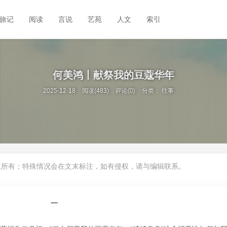
旅记
阅读
言说
艺苑
人文
索引
何美鸿丨献祭我的豆蔻华年
2025-12-18
阅读(483)
评论(0)
分类：
往事
权所有；特殊情况会在文末标注，如有侵权，请与编辑联系。
一