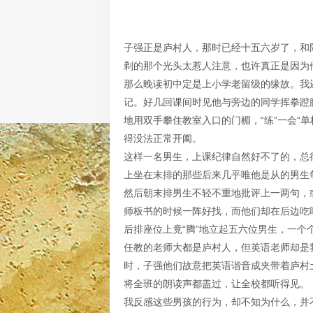
子强正是庐村人，那时已经十五六岁了，和
剃的那个光头太惹人注意，也许真正是因为
那么晚读初中定是上小学老留级的缘故。我
记。好几回课间时见他与旁边的同学挥拳蹬
地用双手攀住教室入口的门楣，“练”一会“
得没法正常开阖。
这样一名男生，上课纪律自然好不了的，总
上坐在末排的那些后来几乎唯他是从的男生
然后朝末排男生不轻不重地批评上一两句，
师板书的时候一阵好找，而他们却在后边吃
后排座位上竟“腾”地立起五六位男生，一
任教的老师大都是庐村人，但英语老师却是
时，子强他们故意把英语谐音成夹带着庐村
将全班的朗读声都盖过，让全校都听得见。
我反感这些男孩的行为，却不知为什么，并