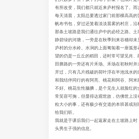
有所改变，我们都只就近来庐村报名了。而
每天清晨，太阳总要透过家门前那棵高高的
帆布书包，穿过还笼着淡淡晨雾的村庄，沿
那条土坡路是我们通往庐中的必经之路。土
静碧绿的河塘，一旁是在秋季到来谷穗却未
庐村的分水岭。水涧的上面匍匐着一座弧形
望的仍是一丘丘的稻田，还时常可望见肖、
田塍路的一旁还有片禾场。禾场在初秋时并
开过，只有几片残破的荷叶浮在半池浅水的
和我结伴同行的有阿亮、桃花和阿谷、阿米
不好。桃花生性腼腆，是个见生人就脸红的
常笑容可掬，但显得达观世故，仿佛世上没
粒大小的事，还有极少有交道的本班甚或别
给我们听。
我就是于课后我们一起返家走在土坡路上时
头男生子强的信息。