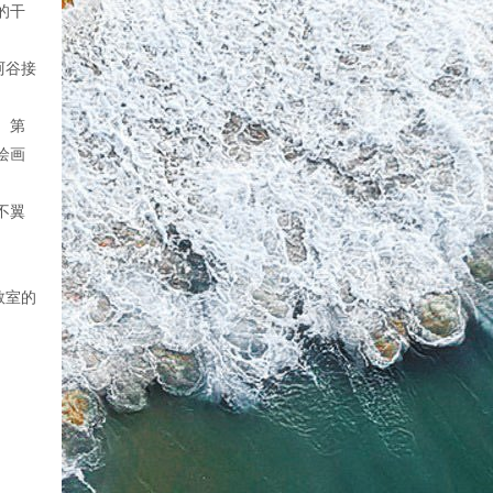
的干
阿谷接
。第
绘画
不翼
教室的