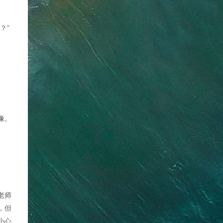
？”
像。
老师
，但
小心