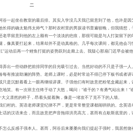
二
阿谷一起坐在教室的最后排。其实入学没几天我已留意到了他，也许是因
他长得的确太魁伟太帅气？那时农村里的男孩读书普遍较晚，但我猜想，
还老早留意到他的左上额有一个淡淡的疤痕，那很可能是与人打架留下的
腿，像真要打起来，结果却并不是动真格的。几乎每次课间，都见他会习
单杠”运动后再一个鲤鱼打挺的姿势跃到走廊上去。我疑心那扇门迟早会被
得弄出一些动静把前排同学的目光吸引过去。当然好动的不只是子强一人
每每有推波助澜的阵势。老师上课时，必是时常迫不得已停下板书或者讲
或只是沉默着看上一眼再继续讲课。子强他们有时故意把粉笔盒藏起来，
吃地笑。有一次班主任终于动了大怒，喝问：“谁干的？有勇气站出来！”
个个大义凛然的样子，昂着头挺着胸，像是一堵攻不了克不下的人墙。
我们村的。英语老师课堂纪律不严，更是常常整堂课都闹哄哄的。念英语
土话的汉语来念，而且故意把声音拖得洪亮高亢，甚而有点歇斯底里的，
不怎么反感子强本人。甚而，阿谷后来屡屡向我们提起子强时，我居然饶