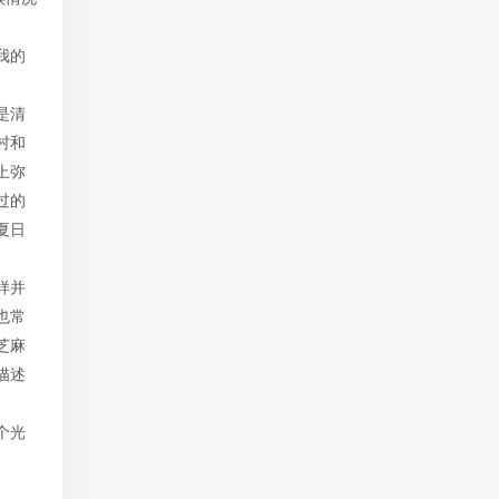
我的
是清
村和
上弥
过的
夏日
样并
也常
芝麻
描述
个光