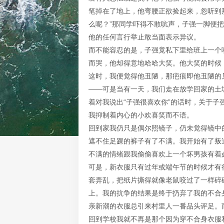
笔掉在了地上，他弯腰正欲捡起来，忽听到
么呢？”那同学吓得不敢吭声，子强一脚便
他的任何言行举止敢当面表示异议。
而不能容忍的是，子强竟私下里给班上一个
而哭，他却得意地哈哈大笑。他大笑的时候
这时，我便觉得他丑陋，那疤痕即他丑陋的
——可是当有一天，我们走在放学回家的土
着对我说出“子强很喜欢你”的话时，关于子
我抑制着内心的小欢喜笑而不语。
回到家我仍只是偶尔照镜子，仍未觉得镜中
遮不住足踝的裤子有了不满。我开始有了叛
不满的情绪跟我偷偷喜欢上一个坏男孩有着
可是，新衣服只有过年或端午节的时候才有
套弄乱，把纸片撕得就像老鼠咬过了一样碎
上。我的抗争的结果是终于扔弃了我的不合
亲新潮的衣服总引来村里人一番品头评足。
回到学校我就不再是那个因为穿不合身衣服