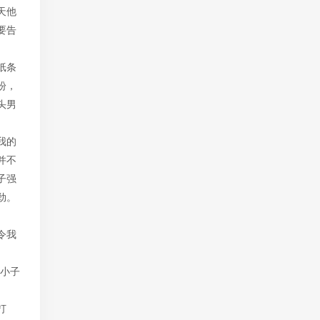
天他
要告
纸条
盼，
头男
我的
并不
子强
劲。
令我
那小子
打