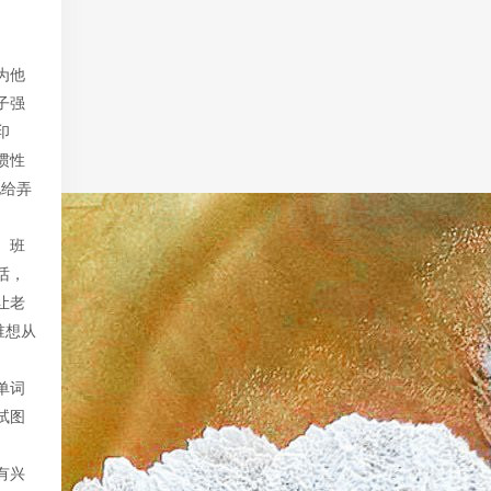
为他
子强
印
惯性
他给弄
。班
话，
让老
谁想从
单词
试图
有兴