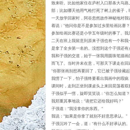
致来听。比如他家住在庐村入口那条大马路
部；比如哪天他用气枪打死了树上的雀子，
一天放学回家时，阿谷忽然故作神秘地对我
着说：“他问你是不是参加过乡里绘画比赛？
参加绘画比赛还是小学五年级时的事了。我
二天在班上我留意到原来子强也有一个和我
是拿了全乡第一名的。没想到这个子强还有
我和子强的交道，始于一张我用圆珠笔描画
而飞了。当时并未在意，可那天下课走在回
“你那张画别想再要回了，它已被子强珍藏起
我愣了一下，怕子强终要看出我画中的瑕疵
课间时，走到正坐到课桌头上来回晃荡着双
子强似乎一愣，旋即笑笑说：“你怎么知道？
我郑重其事地说：“请把它还给我好吗？”
子强道：“我没拿你的东西。”
我说：“如果是你拿了就别不好意思承认。”
子强沉吟了一会，道：“有什么不好承认的。