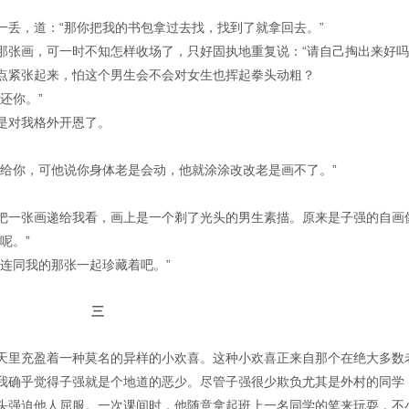
一丢，道：“那你把我的书包拿过去找，找到了就拿回去。”
那张画，可一时不知怎样收场了，只好固执地重复说：“请自己掏出来好吗
点紧张起来，怕这个男生会不会对女生也挥起拳头动粗？
还你。”
是对我格外开恩了。
画给你，可他说你身体老是会动，他就涂涂改改老是画不了。”
把一张画递给我看，画上是一个剃了光头的男生素描。原来是子强的自画
呢。”
连同我的那张一起珍藏着吧。”
三
天里充盈着一种莫名的异样的小欢喜。这种小欢喜正来自那个在绝大多数
我确乎觉得子强就是个地道的恶少。尽管子强很少欺负尤其是外村的同学
头强迫他人屈服。一次课间时，他随意拿起班上一名同学的笔来玩耍，不