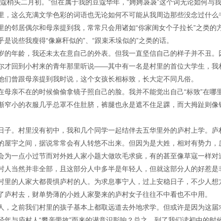
蔻梢头二月初。”但在属于我的豆蔻华年，“娉娉袅袅”这个词无论如何与
里，这么充满文学色彩的词语也无论如何不可能从我周边那些没念过什么
里的邻居偶尔和母亲提到我，常常只会用诸如“你家闺女个子拉长”之类的
是说些我瘦得“像麻秆似的”、“跟束禾垛似的”之类的话。
岁的年龄，我还未太在意自己的外表。但我一直坚信自己的样子并不丑。
尔才回到小村来的青年那里听说——其中有一名是村里的首位大学生，我
他们曾跟母亲提到我时说，这个女孩长相标致，长大定不同凡俗。
在母亲不在的时候偷偷拿镜子照自己的脸。我并不能觉出自己“标致”在哪
渐窄小的衣服几乎总罩不住肚脐，裤腿也永是遮不住足踝，而大拇趾则像
日子。村里没有初中，我和几个同学一起结伴去五华里外的庐村上学。庐
的屋宇之间，据说常常会有人转悠不出来。但因为是大姓，相对有势力，
会为一点小过节而对外姓人家小题大做吹毛求疵，有的甚至像草寇一样对
村人当然并非全部，且这部分人中多半是年轻人，但就这部分人的好惹是
村里的人家大都畏惧庐村的人。为求息事宁人，过上安稳日子，不少人想
了庐村去，财单势薄的小姓人家娶来的庐村女子往往不中看也不中用。
人，之前我们村里的孩子基本上都取远道去外地求学。但或许是因为这届
经年与庐村人“攀亲带故”而来的潜意识影响？总之，到了我们读初中的时