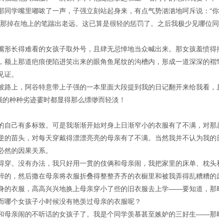
那同学嘴里嘟哝了一声，子强立刻站起身来，有点气势汹汹地呵斥说：“
把那掉在地上的笔踹出老远。这已算是很轻的惩罚了。之后我极少见哪位
嘴形长得难看的女孩子取外号，且肆无忌惮地当众喊出来。那女孩羞愤得
，额上那道疤痕便陷进笑出来的眼角鱼尾纹的沟槽内，形成一道深深的褶
见证。
坡路上，阿谷特意带上子强的一本里面大段提到我的日记翻开来给我看，
强的种种劣迹霎时都显得那么缥缈而轻淡！
的自己有多标致。可是我渐渐开始对身上日渐窄小的衣服有了不满，对那
逆的苗头，对每天穿戴得漂漂亮亮的母亲有了不满。当然我并不认为我的
必然的因果关系。
得穿。没有办法，我只好用一贯的伎俩和母亲闹，我把家里的床单、枕头
碎的，然后撒在母亲将衣服折叠得整整齐齐的衣橱里和被我弄得乱糟糟的
身的衣服，高高兴兴地换上母亲穿小了些的旧衣服去上学——要知道，那
而哪个女孩子小时候没有艳羡过母亲的衣服呢？
和母亲闹的不听话的女孩子了。我是个同学羡慕甚至嫉妒的三好生——那