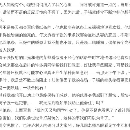
无人知晓有个小秘密悄悄潜入了我的心里——阿谷或许知道一点的，自那
句话笑而不语的反应反馈给子强了，因为此后，子强就经常不断地把他想
我。
强不是每天都会写给我纸条的，他也极少在纸条上赤裸裸地说喜欢我。他
不得他绘画的漂亮的。每次拆看子强的纸条我都会显出从容的态度，不期
他回纸条。三好生的骄傲让我不想也不敢。只是晚上临睡前，偶尔有个光
曾入我梦。
管子强投射的目光和他的某些看似漫不经心的话语中时常地传递出他喜欢
会喊来那坐在后排的许多男同学帮我打扫教室，好让我早些回家，可是我
的年龄压根就不可能在心里真正产生某种衡量意识——当那天下午下课，
手时，我居然不敢上前阻止！却仿佛因了我的在场，子强的拳头抡得更卖
是一把铁锤，一块金刚石！
过程我都想开口劝止但最终保持了缄默。他的残暴令我感到了胆怯，胆怯
与子强一起犯罪。——我无法判断如果我劝止他会住手吗？
的纸条。上面写着：“我昨天又和同学打架了。你是不是也看见了？谁让
别害怕，我们以前也经常打架玩的，这样的事我们习以为常了。”
司空见惯了。也许庐村人的确习以为常的，好几回老师亲眼看见学生互相