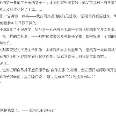
上的第一条铺了石子的巷子里；比如他家里挺有钱，他父亲是村里有头脸
哪天又和谁动起了干戈……
说：“告诉你一件事——我的同桌说他以前见过你。”还没等我反应过来，
他也参加并且获了奖的。”
只侥幸拿了个纪念奖，奖品是一只画有三毛乘坐宇宙飞船图案的皮文具盒
一模一样的文具盒。——那时候皮文具盒可是稀罕物！据阿谷说，子强的
点特长。
的戴着花冠的半身女子图像。本来我夹在文具盒里的，忽然有一天课间就
家的路上时阿谷却笑着问起这件事。我感到奇怪，阿谷便道出原委：
来了。”
，也为证明自己并不想屈服于他“自作主张”的霸道，便在翌日老师刚离开
腿的子强面前，提高嗓门说：“咳，是你拿了我的那张画吗？”
”
就是我拿了。——我可以不还吗？”