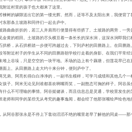
况附近村里的孩子也大都来了这里。
苦楝树的罅隙送出它的第一缕光辉。然而，还等不及太阳出来，我便背了
村东那条土坡路和同伴们一起去庐中。
坡路曲曲折折的，若三人并肩而行便显得有些挤了。土坡路的两旁，一旁
见金黄的稻田。土坡路的尽头横亘着一条长长的深水涧，这深水涧即我们
石拱桥，从石拱桥踏一步便可跨越过去，下到庐村的田塍路上。在田塍路
段等附近村子的学生从不同的田塍路朝学校行走着的身影。在我们平常经
未堆上谷垛，只是空空的一块平地。禾场的边上有个藕塘，但莲花早已在
塘面上。从田塍路上走大约十来分钟，便到庐中了。
两兄弟。阿亮长得白白净净的，一副书生模样，可学习成绩和其他几个一
女孩子。阿米无论见到谁都喜欢咧嘴而笑，一副憨态可掬的样子。阿谷虽
有什么不可理喻的事情。阿谷挺健谈，而且信息总是灵通，学校里发生的
班老师和同学的某些无从考究的趣事逸闻，都会经了他那张嘴绘声绘色地
，从阿谷那张永是不停上下翕动滔滔不绝的嘴里老早了解他的同桌——那