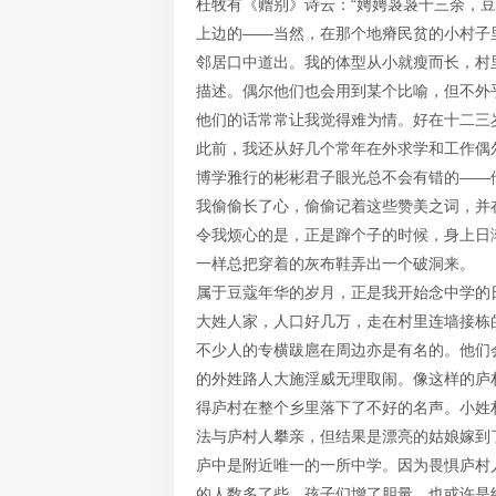
杜牧有《赠别》诗云：“娉娉袅袅十三余，豆
上边的——当然，在那个地瘠民贫的小村子
邻居口中道出。我的体型从小就瘦而长，村
描述。偶尔他们也会用到某个比喻，但不外乎
他们的话常常让我觉得难为情。好在十二三
此前，我还从好几个常年在外求学和工作偶
博学雅行的彬彬君子眼光总不会有错的——
我偷偷长了心，偷偷记着这些赞美之词，并
令我烦心的是，正是蹿个子的时候，身上日
一样总把穿着的灰布鞋弄出一个破洞来。
属于豆蔻年华的岁月，正是我开始念中学的
大姓人家，人口好几万，走在村里连墙接栋
不少人的专横跋扈在周边亦是有名的。他们
的外姓路人大施淫威无理取闹。像这样的庐
得庐村在整个乡里落下了不好的名声。小姓
法与庐村人攀亲，但结果是漂亮的姑娘嫁到
庐中是附近唯一的一所中学。因为畏惧庐村
的人数多了些，孩子们增了胆量，也或许是