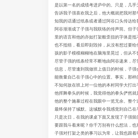
是以第一名的成绩考进庐中的。只是，几乎
告诉我子强喜欢我之后，他大概就把我对那
知我的话通过纸条或者通过阿谷口头传达给
阿谷渐渐成了子强与我联络的传声筒。但子
里的语言和他的亦如打架般歪扭的字体是抵
也不抵牾，看后即刻毁掉，从没有想过要给
孩的影子模模糊糊地在脑海里晃过，但从不
尽管子强的纸条经常不断地由阿谷递来，尽
信息，尽管逢到我做班上值日的时候，子强
能衡量自己在子强心中的位置。事实，那样
不知何故在班上对一位他的本村同学大打出
他挥舞拳头的时候，我觉得他的拳头俨然就
他的整个施暴过程在我眼中一览无余。整个
最终保持了缄默。这缄默令我感觉到自己在
只是次日，在我的课桌下面又发现了子强留
要跟我斗着来呢？你千万别有什么想法，也
子强对打架之类的事习以为常，让我也跟着