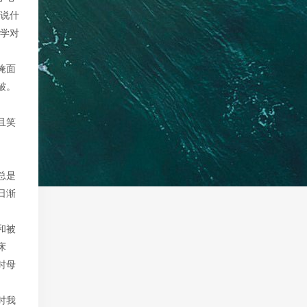
你说什
同学对
掩面
皱。
且笑
总是
日渐
和被
床
时母
时我