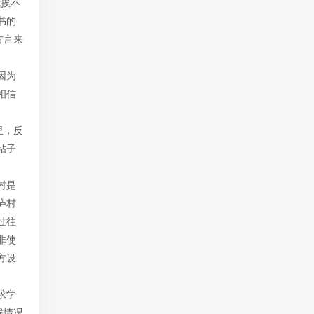
我挨不
书的
方言来
因为
相信
里，反
钻子
村是
庐村
过往
非使
方设
求学
候情况