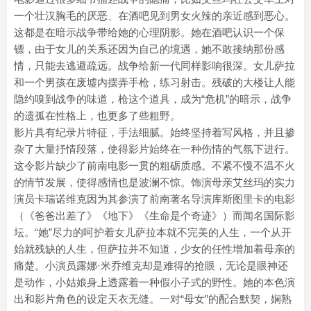
一个壮汉胸毛的厌恶、在酒吧见到男女火辣的亲近感到恶心。
这都是在暗示战争带给她的心理阴影。她在酒吧认识一个保
镖，由于女儿的关系还因为自己的境遇，她不敢接纳那份感
情，只能去逃避疏远。战争给新一代同样影响很深。女儿萨拉
和一个男孩在废墟内摆弄手枪，练习射击。残破的大楼让人能
隐约嗅到战争的味道，枪这个道具，成为“危机”的暗示，战争
的遗孤在性格上，也更多了些粗野。
影片具有纪录片特征，手法细腻。始终坚持着写风格，并且掺
杂了大量抒情段落，使得影片始终在一种伤情的气氛下进行。
这令影片缺少了前南电影一贯的粗砺质感。不紧不慢不温不火
的情节发展，使得感情也是波澜不惊。饰演母亲艾丝玛的实力
演员卡瑞诺维克因为其参演了前南著名导演库斯图里卡的电影
（《爸爸出差了》《地下》《生命是个奇迹》）而闻名国际影
坛。“她”尽力的呵护着女儿萨拉本就不完美的人生，一个从开
始就残缺的人生，但萨拉并不知道，少女的任性增加着母亲的
痛楚。小演员露娜·米乔维克却是难得的抢眼，无论是眼神还
是动作，小姑娘身上透露着一种假小子式的野性。她的本色演
出和影片角色的设定天衣无缝。一对“母女”的配合默契，娴熟