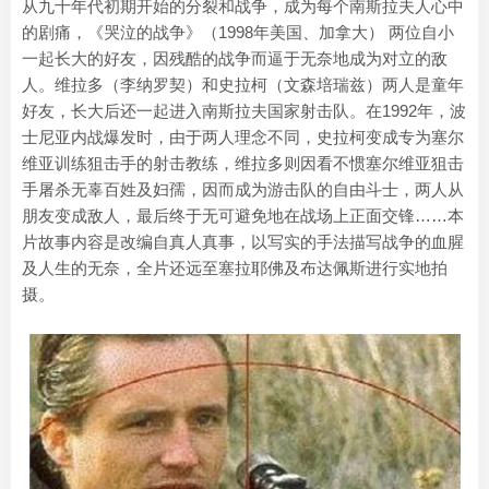
从九十年代初期开始的分裂和战争，成为每个南斯拉夫人心中
的剧痛，《哭泣的战争》（1998年美国、加拿大） 两位自小
一起长大的好友，因残酷的战争而逼于无奈地成为对立的敌
人。维拉多（李纳罗契）和史拉柯（文森培瑞兹）两人是童年
好友，长大后还一起进入南斯拉夫国家射击队。在1992年，波
士尼亚内战爆发时，由于两人理念不同，史拉柯变成专为塞尔
维亚训练狙击手的射击教练，维拉多则因看不惯塞尔维亚狙击
手屠杀无辜百姓及妇孺，因而成为游击队的自由斗士，两人从
朋友变成敌人，最后终于无可避免地在战场上正面交锋……本
片故事内容是改编自真人真事，以写实的手法描写战争的血腥
及人生的无奈，全片还远至塞拉耶佛及布达佩斯进行实地拍
摄。