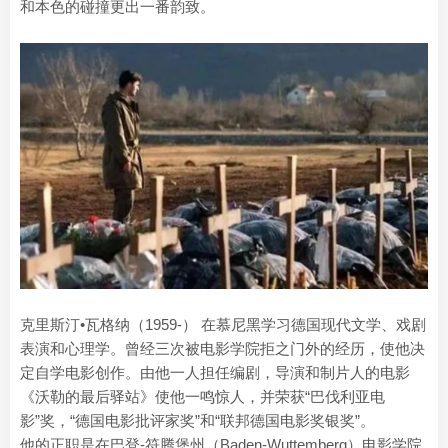
和本色的碰撞更出一番韵致。
克里斯汀•瓦格纳（1959-） 在慕尼黑学习德国现代文学、戏剧
表演和心理学。曾经三次被电影学院拒之门外的经历，使他决
定自学电影创作。由他一人担任编剧，导演和制片人的电影
《沃勒的最后驿站》使他一鸣惊人，并荣获“巴伐利亚电
影”奖，“德国电影批评家奖”和“联邦德国电影奖银奖”。
他的正职是在巴登-符腾堡州（Baden-Wuttemberg）电影学院