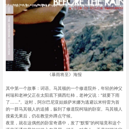
《暴雨将至》海报
其中第一个故事：词语。马其顿的一个修道院外，年轻的神父
柯瑞和老神父正在太阳底下摘西红柿，老神父说：“就要下雨
了……”。这时，阿尔巴尼亚姑娘萨米娜为逃避以米特雷为首
的一群马其顿人的追捕，躲到了修道院柯瑞的卧室。马其顿人
搜索无果后，仍在教堂外蹲点守候。
夜里，就在这偶然的卧室奇遇中，发了“默誓”的柯瑞竟和这个