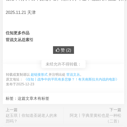
2025.11.21 天津
任知更多作品
世说文丛总索引
赞 (
2
)
未经允许不得转载：
转载或复制请以
超链接形式
并注明出处
世说文丛
。
原文地址：
《任知丨战争中的平民有多悲惨？！有关南斯拉夫内战的电影》
发布于2025-12-23
标签：这篇文章木有标签
上一篇
下一篇
赵玉琪丨你知道圣诞老人的来
阿龙丨字典里黄松也是一种松
历吗？
（二首）