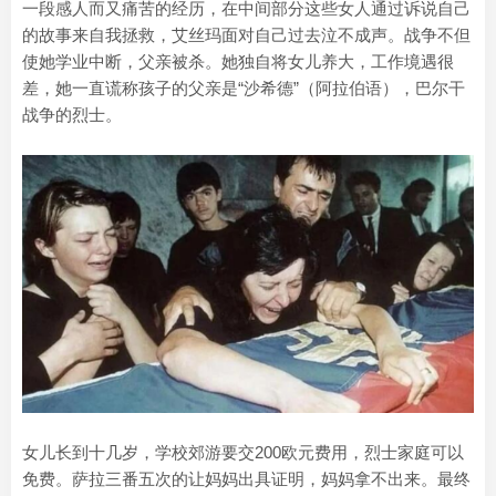
一段感人而又痛苦的经历，在中间部分这些女人通过诉说自己
的故事来自我拯救，艾丝玛面对自己过去泣不成声。战争不但
使她学业中断，父亲被杀。她独自将女儿养大，工作境遇很
差，她一直谎称孩子的父亲是“沙希德”（阿拉伯语），巴尔干
战争的烈士。
女儿长到十几岁，学校郊游要交200欧元费用，烈士家庭可以
免费。萨拉三番五次的让妈妈出具证明，妈妈拿不出来。最终