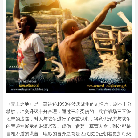
《无主之地》是一部讲述1993年波黑战争的剧情片，剧本十分
精妙，冲突升级十分合理，通过三名受伤的士兵在战场三不管
地带的遭遇，对人与战争进行了双重讽刺，将意识形态与战争
的荒谬性展示的淋漓尽致。虚伪、贪婪，草菅人命，到处都是
自相矛盾的谎言，电影的言外之意是现代政治正朝着更加可悲