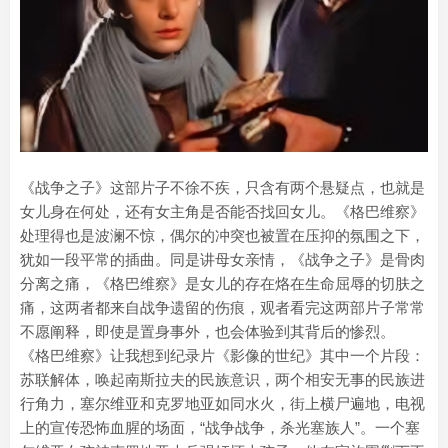
《战争之子》这部片子不徐不疾，只含有两个悬疑点，也就是
女儿身在何处，还有女主角是否能否找回女儿。《格巴维察》
处理得也是波澜不惊，偶尔的冲突也被置在压抑的氛围之下，
犹如一段平常的插曲。同是讲母女亲情，《战争之子》是骨肉
分离之痛，《格巴维察》是女儿的存在烙在生命屈辱的切肤之
痛，这两者都来自战争遗留的伤痕，观者看完这两部片子常常
不愿阐释，即使是置身事外，也会体验到其背后的惨烈。
《格巴维察》让我想到纪录片《影像的世纪》其中一个片段：
苏联解体，唤起南斯拉夫的民族意识，两个相安无事的民族进
行角力，塞尔维亚和克罗地亚如同水火，街上横尸遍地，电视
上的宣传恐怖血腥的场面，“战争战争，杀光塞族人”。一个塞