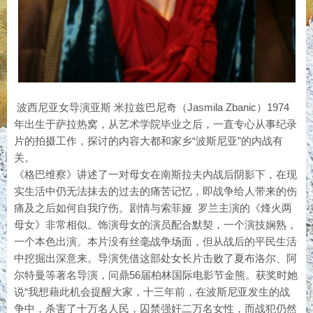
波西尼亚女导演亚斯 米拉兹巴尼奇（Jasmila Zbanic）1974
年出生于萨拉热窝，从艺术学院毕业之后，一直专心从事纪录
片的拍摄工作，探讨的内容大都和家乡“波斯尼亚”的内战有
关。
《格巴维察》讲述了一对母女在南斯拉夫内战后阴影下，在现
实生活中仍无法抹去的过去的痛苦记忆，即战争给人带来的伤
痛及之后如何自我疗伤。剧情与索菲娅 罗兰主演的《烽火两
母女》非常相似。饰演母女的演员配合默契，一个演技娴熟，
一个本色出演。本片没有丝毫战争场面，但从战后的平民生活
中挖掘出深意来。导演凭借这部处女长片击败了夏布洛尔、阿
尔特曼等著名导演，问鼎56届柏林国际电影节金熊。获奖时她
说“我想藉此机会提醒大家，十三年前，在波斯尼亚发生的战
争中，杀害了十万名人民，囚禁强奸二万名女性，而战犯仍然