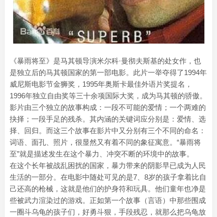
《暴雨将至》是马其顿导演米尔科·曼彻夫斯基的处女作，也
是独立后的马其顿国家的第一部电影。此片一举夺得了1994年
威尼斯电影节金狮奖，1995年奥斯卡最佳外语片奖提名，
1996年独立自由奖等三十余项国际大奖，成为马其顿的骄傲。
影片由三个独立的故事构成：一段不可能的爱情；一个两难的
抉择；一段手足的残杀。其内涵的关键词应分别是：爱情、选
择、回归。而这三个故事在影片中又分别有三个不同的命名：
词语、面孔、照片，很显然又有着不同的象征寓意。“暴雨将
至”就是描述发生在这个暴力、冲突不断的环境中的故事。
在这个长年被战乱困扰的国家，暴力带来的阴影早已成为人民
生活的一部分。在电影中随处可见的是7、8岁的孩子拿着比自
己还高的枪械，这就是他们的护身符和玩具。他们童年也净是
些被武力渲染过的游戏。正如第一个故事（言语）中那些围成
一圈斗乌龟的孩子们，好勇斗狠，手段残忍，就那么把乌龟放