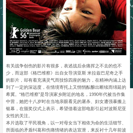
有关战争创伤的影片有很多，表述战后余痛挥之不去的也不
少，而这部《格巴维察》出自女导演亚斯 米拉兹巴尼奇之手
的影片，却有着充满灵气而技惊四座的魅力，在精神内涵上达
到了一定的深远度，在情境寄托上又悄悄酝酿出断续而绵延的
希冀。“格巴维察”是导演家乡附近的地名，1990年代被当作集
中营，她把十八岁时在当地亲眼看见的屠杀、妇女遭强暴搬上
银幕，在颁奖仪式上表示，希望借着这部电影引起对波斯尼亚
女性的关注。
本片选取了平民视角，以一对母女当下相依为命的生活细节、
所面临的矛盾纠葛和伤痛情绪的表达宣泄，来反衬十几年前波