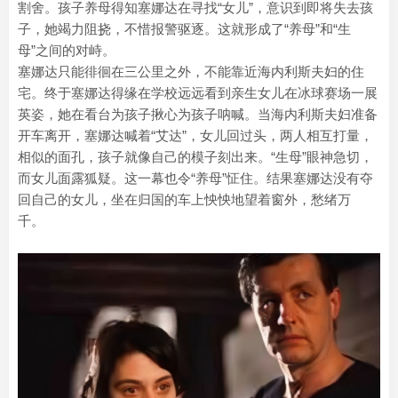
割舍。孩子养母得知塞娜达在寻找“女儿”，意识到即将失去孩
子，她竭力阻挠，不惜报警驱逐。这就形成了“养母”和“生
母”之间的对峙。
塞娜达只能徘徊在三公里之外，不能靠近海内利斯夫妇的住
宅。终于塞娜达得缘在学校远远看到亲生女儿在冰球赛场一展
英姿，她在看台为孩子揪心为孩子呐喊。当海内利斯夫妇准备
开车离开，塞娜达喊着“艾达”，女儿回过头，两人相互打量，
相似的面孔，孩子就像自己的模子刻出来。“生母”眼神急切，
而女儿面露狐疑。这一幕也令“养母”怔住。结果塞娜达没有夺
回自己的女儿，坐在归国的车上怏怏地望着窗外，愁绪万
千。