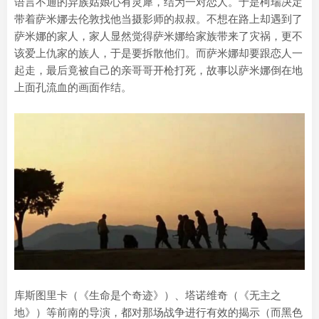
语言不通的异族姑娘心有灵犀，结为一对恋人。于是柯瑞决定
带着萨米娜去伦敦找他当摄影师的叔叔。不想在路上却遇到了
萨米娜的家人，家人显然觉得萨米娜给家族带来了灾祸，更不
该爱上仇家的族人，于是要拆散他们。而萨米娜却要跟恋人一
起走，最后竟被自己的亲哥哥开枪打死，故事以萨米娜倒在地
上面孔流血的画面作结。
库斯图里卡（《生命是个奇迹》）、塔诺维奇（《无主之
地》）等前南的导演，都对那场战争进行有效的揭示（而黑色