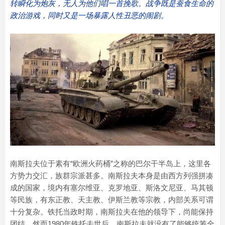
转瞬化为炮灰，无人为他们唱一首挽歌。战争既是蚕食生命的
政治游戏，同时又是一场暴露人性丑恶的闹剧。
南斯拉夫位于素有“欧洲火药桶”之称的巴尔干半岛上，这里各
方势力交汇，族群宗派甚多。南斯拉夫本身是由西方列强拼凑
成的国家，境内有塞尔维亚、克罗地亚、斯洛文尼亚、马其顿
等民族，有东正教、天主教、伊斯兰教等宗教，内部关系可谓
十分复杂。铁托当政时期，南斯拉夫在他的领导下，尚能保持
团结。然而1980年铁托去世后，南斯拉夫就没有了能够统筹全