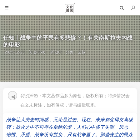
任知丨战争中的平民有多悲惨？！有关南斯拉夫内战
的电影
2025-12-23
阅读(860)
评论(0)
分类：
艺苑
特别声明：
本文丛作品多为原创，版权所有；特殊情况会
在文末标注，如有侵权，请与编辑联系。
战争让人失去时间感，无论是过去、现在、未来都变得支离破
碎；战火之中不再存在单纯的爱，人们心中多了失望、厌恶、
憎恨、矛盾。战争没有胜负，只有战争赢了。那些丧生的民众