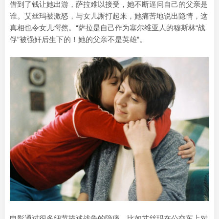
借到了钱让她出游，萨拉难以接受，她不断逼问自己的父亲是
谁。艾丝玛被激怒，与女儿厮打起来，她痛苦地说出隐情，这
真相也令女儿愕然。“萨拉是自己作为塞尔维亚人的穆斯林“战
俘”被强奸后生下的！她的父亲不是英雄”。
电影通过很多细节描述战争的隐痛，比如艾丝玛在公交车上对