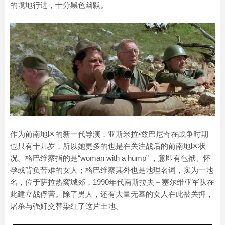
的境地行进，十分黑色幽默。
作为前南地区的新一代导演，亚斯米拉•兹巴尼奇在战争时期
也只有十几岁，所以她更多的也是在关注战后的前南地区状
况。格巴维察指的是“woman with a hump” ，意即有包袱、怀
孕或背负苦难的女人；格巴维察其外也是地理名词，实为一地
名，位于萨拉热窝城郊，1990年代南斯拉夫－塞尔维亚军队在
此建立战俘营。除了男人，还有大量无辜的女人在此被关押，
屠杀与强奸交替染红了这片土地。