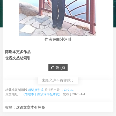
作者在白沙河畔
陈瑶本更多作品
世说文丛总索引
赞 (
3
)
未经允许不得转载：
转载或复制请以
超链接形式
并注明出处
世说文丛
。
原文地址：
《陈瑶本丨白沙河畔忆挚友》
发布于2026-1-4
标签：这篇文章木有标签