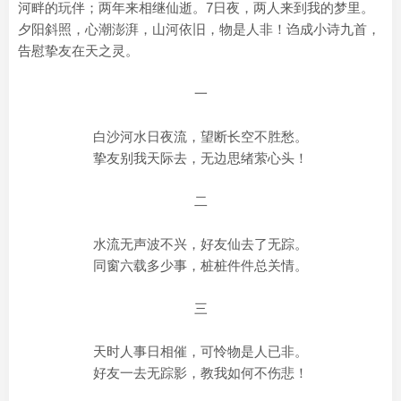
河畔的玩伴；两年来相继仙逝。7日夜，两人来到我的梦里。
夕阳斜照，心潮澎湃，山河依旧，物是人非！诌成小诗九首，
告慰挚友在天之灵。
一
白沙河水日夜流，望断长空不胜愁。
挚友别我天际去，无边思绪萦心头！
二
水流无声波不兴，好友仙去了无踪。
同窗六载多少事，桩桩件件总关情。
三
天时人事日相催，可怜物是人已非。
好友一去无踪影，教我如何不伤悲！