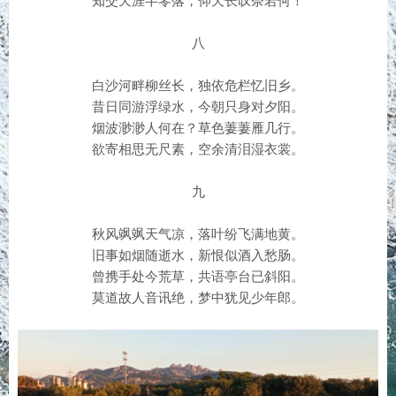
知交天涯半零落，仰天长叹奈若何！
八
白沙河畔柳丝长，独依危栏忆旧乡。
昔日同游浮绿水，今朝只身对夕阳。
烟波渺渺人何在？草色萋萋雁几行。
欲寄相思无尺素，空余清泪湿衣裳。
九
秋风飒飒天气凉，落叶纷飞满地黄。
旧事如烟随逝水，新恨似酒入愁肠。
曾携手处今荒草，共语亭台已斜阳。
莫道故人音讯绝，梦中犹见少年郎。