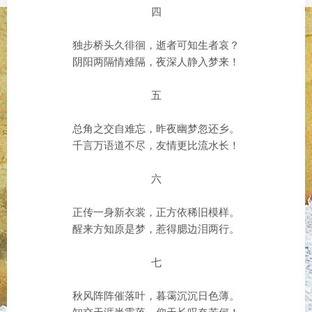
四
独步桥头久徘徊，逝者可知生者哀？
阴阳两隔情难隔，夜深人静入梦来！
五
总角之交自难忘，昨夜幽梦忽还乡。
千言万语道不尽，友情更比流水长！
六
正传一身新衣裳，正方依稀旧模样。
醒来方知原是梦，惹得腮边泪两行。
七
秋风阵阵催落叶，暮霭沉沉日色薄。