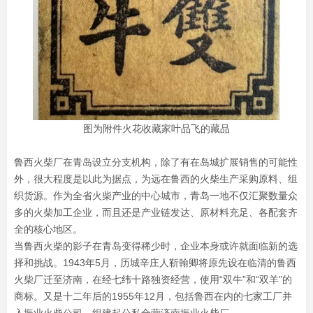
图为附件火花收藏家叶品飞的藏品
鲁西火柴厂在青岛设立分支机构，除了有在岛城扩展销售的可能性
外，很大程度是以此为据点，为远在鲁西的火柴生产采购原料、组
织货源。作为全省火柴产业的中心城市，青岛一地不仅汇聚数量众
多的火柴加工企业，而且还是产业链发达、原材料充足、各配套齐
全的核心地区。
当鲁西火柴的影子在青岛变得稀少时，企业本身或许就面临新的选
择和挑战。1943年5月，历城辛庄人靳翰卿将原先设在临清的鲁西
火柴厂迁至济南，在经七纬十路独资经营，使用“双牛”和“双羊”的
商标。又是十二年后的1955年12月，包括鲁西在内的七家工厂并
入振业火柴公司，组建起公私合营济南振业火柴厂。