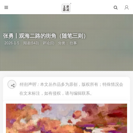
张勇丨观海二路的街角（随笔三则）
2026-1-5
阅读(643)
评论(0)
分类：
往事
特别声明：
本文丛作品多为原创，版权所有；特殊情况会
在文末标注，如有侵权，请与编辑联系。