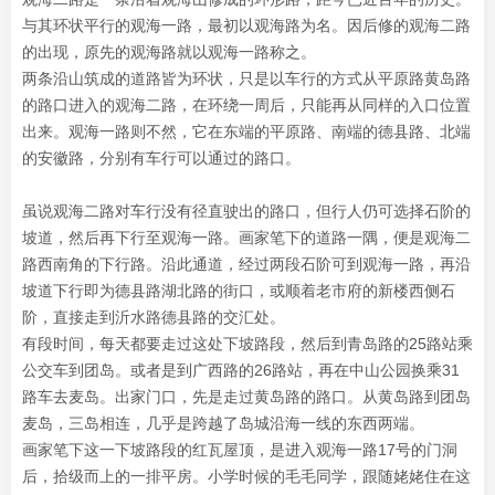
与其环状平行的观海一路，最初以观海路为名。因后修的观海二路
的出现，原先的观海路就以观海一路称之。
两条沿山筑成的道路皆为环状，只是以车行的方式从平原路黄岛路
的路口进入的观海二路，在环绕一周后，只能再从同样的入口位置
出来。观海一路则不然，它在东端的平原路、南端的德县路、北端
的安徽路，分别有车行可以通过的路口。
虽说观海二路对车行没有径直驶出的路口，但行人仍可选择石阶的
坡道，然后再下行至观海一路。画家笔下的道路一隅，便是观海二
路西南角的下行路。沿此通道，经过两段石阶可到观海一路，再沿
坡道下行即为德县路湖北路的街口，或顺着老市府的新楼西侧石
阶，直接走到沂水路德县路的交汇处。
有段时间，每天都要走过这处下坡路段，然后到青岛路的25路站乘
公交车到团岛。或者是到广西路的26路站，再在中山公园换乘31
路车去麦岛。出家门口，先是走过黄岛路的路口。从黄岛路到团岛
麦岛，三岛相连，几乎是跨越了岛城沿海一线的东西两端。
画家笔下这一下坡路段的红瓦屋顶，是进入观海一路17号的门洞
后，拾级而上的一排平房。小学时候的毛毛同学，跟随姥姥住在这