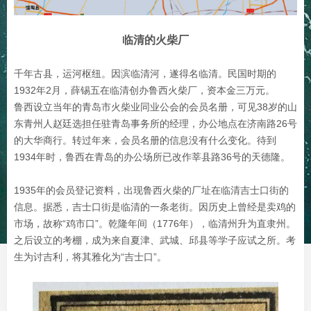
临清的火柴厂
千年古县，运河枢纽。因滨临清河，遂得名临清。民国时期的
1932年2月，薛锡五在临清创办鲁西火柴厂，资本金三万元。
鲁西设立当年的青岛市火柴业同业公会的会员名册，可见38岁的山
东青州人赵廷选担任驻青岛事务所的经理，办公地点在济南路26号
的大华商行。转过年来，会员名册的信息没有什么变化。待到
1934年时，鲁西在青岛的办公场所已改作莘县路36号的天德隆。
1935年的会员登记资料，出现鲁西火柴的厂址在临清吉士口街的
信息。据悉，吉士口街是临清的一条老街。因历史上曾经是卖鸡的
市场，故称“鸡市口”。乾隆年间（1776年），临清州升为直隶州。
之后设立的考棚，成为来自夏津、武城、邱县等学子应试之所。考
生为讨吉利，将其雅化为“吉士口”。