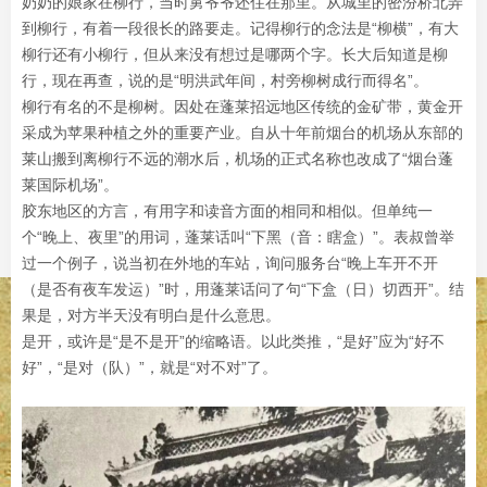
奶奶的娘家在柳行，当时舅爷爷还住在那里。从城里的密汾桥北弄
到柳行，有着一段很长的路要走。记得柳行的念法是“柳横”，有大
柳行还有小柳行，但从来没有想过是哪两个字。长大后知道是柳
行，现在再查，说的是“明洪武年间，村旁柳树成行而得名”。
柳行有名的不是柳树。因处在蓬莱招远地区传统的金矿带，黄金开
采成为苹果种植之外的重要产业。自从十年前烟台的机场从东部的
莱山搬到离柳行不远的潮水后，机场的正式名称也改成了“烟台蓬
莱国际机场”。
胶东地区的方言，有用字和读音方面的相同和相似。但单纯一
个“晚上、夜里”的用词，蓬莱话叫“下黑（音：瞎盒）”。表叔曾举
过一个例子，说当初在外地的车站，询问服务台“晚上车开不开
（是否有夜车发运）”时，用蓬莱话问了句“下盒（日）切西开”。结
果是，对方半天没有明白是什么意思。
是开，或许是“是不是开”的缩略语。以此类推，“是好”应为“好不
好”，“是对（队）”，就是“对不对”了。