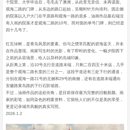
个院里。大学毕业后，毛毛去了澳洲，从此杳无音信、未再谋面。
观海二路的门牌，从东边的路口起始，呈顺时针方向排列。因左侧
的院落以入户大门在平原路和观海一路的居多，油画作品最右端没
有入画的院落才是观海二路的10号。而对面的单号门牌，则已经是
四十几号了。
红瓦绿树，是青岛风景的要素。但与之惯常匹配的碧海蓝天，并未
在作品显现。画家写生时的光影，有了即时的变化。一幅夕阳西下
之前的从容场景，给人以异样的岛城印象。
从距离上算，沿10号北行至道路末端，只剩二百四五十米远，几乎
是整个观海二路长度的三分之一。这段平道还有三处下行的通道，
分别在观海一路21号的北侧和29号的南侧，还有在道路末端通向
安徽路黄岛路的下行石阶坡路。
不过，油画作品的这处街角，是目前保存最为完整的旧貌新颜。画
家的彩笔，如同染色的档案资料，它留给人们的不仅是美的享受，
更是记录城市风貌的真实写照。
2026.1.2