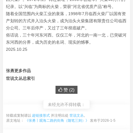
纪录。以“兴临”为商标的火柴，荣获“河北省优质产品”称号。
随着全国范围内火柴工业的衰落，1998年7月临西火柴厂以国有资
产划转的方式并入泊头火柴，成为泊头火柴集团有限责任公司临西
分公司。三年后停产，又过了三年彻底破产。
俗话说，三十年河东河西。仅仅三年，河北的一南一北，已突破河
东河西的分界，成为历史的名词、现实的憾事。
2025.10.25
张勇更多作品
世说文丛总索引
赞 (
2
)
未经允许不得转载：
转载或复制请以
超链接形式
并注明出处
世说文丛
。
原文地址：
《张勇丨观海二路的街角（随笔三则）》
发布于2026-1-5