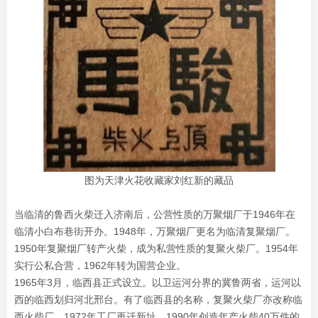
图为天津火花收藏家刘红新的藏品
当临清的鲁西火柴迁入济南后，公营性质的万聚烟厂于1946年在
临清小白布巷街开办。1948年，万聚烟厂更名为临清复聚烟厂。
1950年复聚烟厂转产火柴，成为私营性质的复聚火柴厂。1954年
实行公私合营，1962年转为国营企业。
1965年3月，临西县正式设立。以卫运河分界的冀鲁两省，运河以
西的临西划归河北邢台。有了临西县的名称，复聚火柴厂亦改称临
西火柴厂。1972年工厂再迁新址，1990年创造年产火柴40万件的