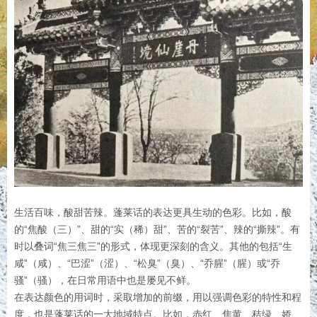
生活百味，酸甜苦辣。蓬莱话的表达更具生动的色彩。比如，酸
的“焦酸（三）”、甜的“实（稀）甜”、苦的“裂苦”、辣的“撕辣”。有
时以叠词“焦三焦三”的形式，体现更深刻的含义。其他的包括“生
咸”（咸）、“巴涩”（涩）、“松臭”（臭）、“乔腥”（腥）或“乔
骚”（骚），在日常用语中也是屡见不鲜。
在表达颜色的用词时，采取增加的前缀，用以强调色彩的特性和程
度，也是蓬莱话的一大地域特点。比如，赤红、焦黄、秸绿、娇