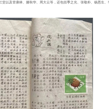
兰堂以及管康林、滕秋华、周大云等，还包括季之光、张敬朴、杨恩生、