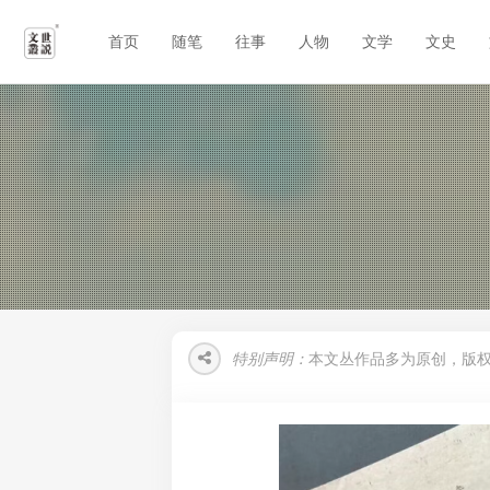
首页
随笔
往事
人物
文学
文史
特别声明：
本文丛作品多为原创，版