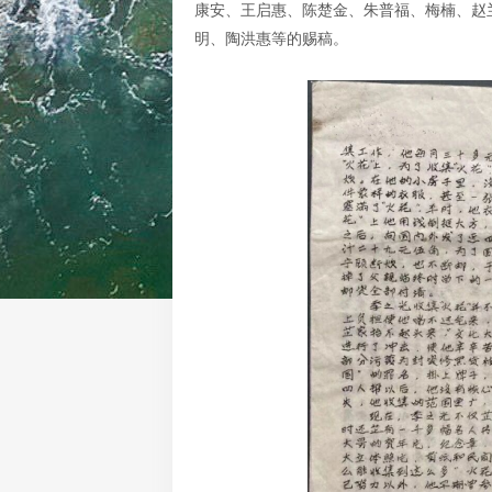
康安、王启惠、陈楚金、朱普福、梅楠、赵
明、陶洪惠等的赐稿。