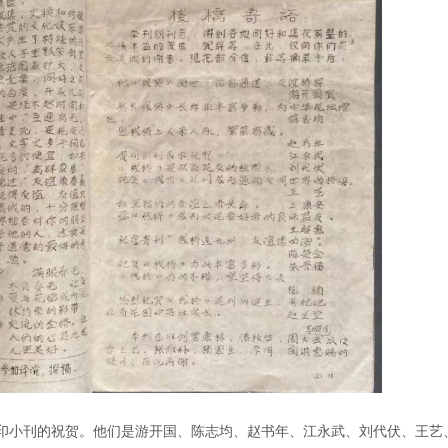
印小刊的祝贺。他们是游开国、陈志均、赵书年、江永武、刘代伏、王艺