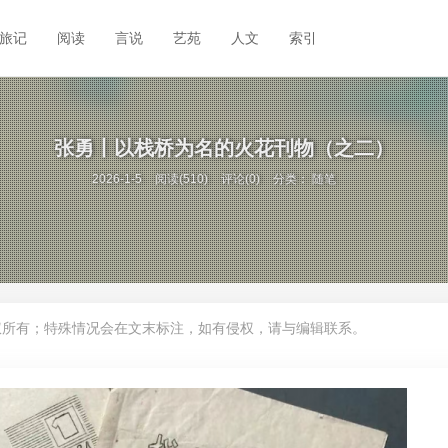
旅记
阅读
言说
艺苑
人文
索引
张勇丨以栈桥为名的火花刊物（之二）
2026-1-5
阅读(510)
评论(0)
分类：
随笔
权所有；特殊情况会在文末标注，如有侵权，请与编辑联系。