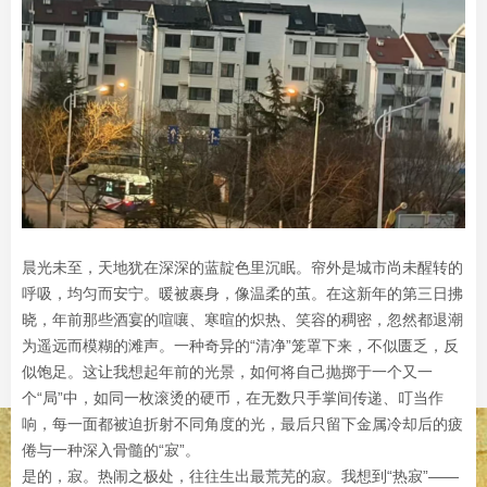
晨光未至，天地犹在深深的蓝靛色里沉眠。帘外是城市尚未醒转的
呼吸，均匀而安宁。暖被裹身，像温柔的茧。在这新年的第三日拂
晓，年前那些酒宴的喧嚷、寒暄的炽热、笑容的稠密，忽然都退潮
为遥远而模糊的滩声。一种奇异的“清净”笼罩下来，不似匮乏，反
似饱足。这让我想起年前的光景，如何将自己抛掷于一个又一
个“局”中，如同一枚滚烫的硬币，在无数只手掌间传递、叮当作
响，每一面都被迫折射不同角度的光，最后只留下金属冷却后的疲
倦与一种深入骨髓的“寂”。
是的，寂。热闹之极处，往往生出最荒芜的寂。我想到“热寂”——