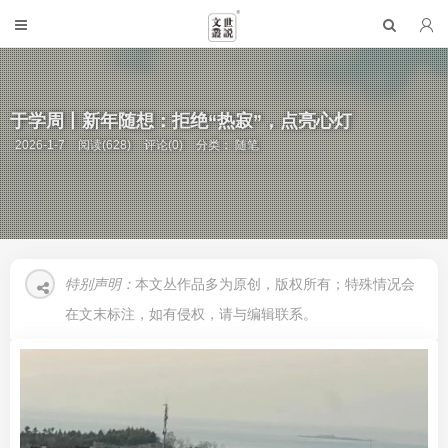
于学周丨新年随想：拒绝“热寂”，点亮心灯
2026-1-7
阅读(628)
评论(0)
分类：
随笔
特别声明：
本文丛作品多为原创，版权所有；特殊情况会
在文末标注，如有侵权，请与编辑联系。