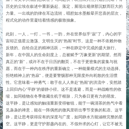
历史的尘埃在叙述中重新扬起、落定，展现出规律那沉默而巨大的
力量。一出戏的韵律在耳边流转，唱腔如水墨般晕开悲喜的层次，
程式化的动作里凝结着情感的极致抽象。
此刻，一人，一灯，一书，一韵，外在世界似乎“寂”了，内心的宇
宙却正值星云激荡、文明生灭的“热闹”时节。这是一种不依赖外物
反馈的、自给自足的精神活跃，一种在静定中完成的盛大旅行。
新年，在中国人的生命刻度上，总被赋予“万象更新”的期望。然而
真正的“新”，或许不在于日历的翻页，不在于更密集的宴集与祝
愿，而在于一种内在秩序的重新确立，一种能量模式的主动选择。
拒绝精神上的“热寂”，便是要警惕那种无限度外向耗散的生活惯
性。它意味着一种勇气：敢于在人人奔赴“热闹”的洪流中，安然踏
上回归内心“平静”的僻静小径。这不是逃避，而是一种战略性的收
缩，如同植物在冬季敛藏生机于根脉，只为春日更有力的萌发。
这平静，是让感知的触须重新变得敏锐，能于一碗清茶的热气中看
见袅袅的禅意，能在一阵偶然的微风里听出季节变换的私语。这平
静，是让思考获得应有的深度与广度，如同静水方能涵映完整的星
空。这平静，更是守护那盏内在的、不假外求的心灯，让它不被无