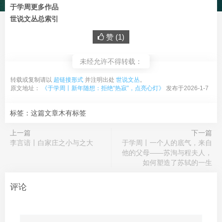
于学周更多作品
世说文丛总索引
赞 (
1
)
未经允许不得转载：
转载或复制请以
超链接形式
并注明出处
世说文丛
。
原文地址：
《于学周丨新年随想：拒绝“热寂”，点亮心灯》
发布于2026-1-7
标签：这篇文章木有标签
上一篇
下一篇
李言谙丨白家庄之小与之大
于学周丨一个人的底气，来自
他的父母——苏洵与程夫人，
如何塑造了苏轼的一生
评论