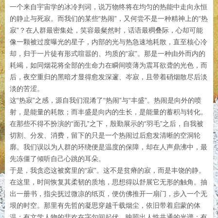
一个来自宇宙学的冰冷判词，说万物终将在均匀的热能中走向永恒
的静止与死寂。而我们的某些“热闹”，又何尝不是一种精神上的“热
寂”？在人群最密集处，笑容最粲然时，话语最稠叠际，心却可能
像一颗被过度曝光的星子，内部的光与热急速地耗散，直至核心冷
却，归于一片徒有形式喧嚣的、均质的“寂”。那是一种由外而内的
耗竭，如同烟花将全部的生命力在瞬间喷薄为震耳欲聋的光色，而
后，夜空重归的黑暗才显得愈发深邃、岑寂，且带着硝烟散尽后淡
淡的苦涩。
这“热寂”之感，源自我们混淆了“热闹”与“丰盛”。热闹是向外的喷
射，是能量的耗散；而丰盛是向内的生长，是能量的蓄积与转化。
在那些不得不扮演的“面孔”之下，殷勤展示的“羽毛”之后，自我被
切割、分发、消费，留下的只是一个热闹过后愈发清晰的空洞轮
廓。我们误以为人群的环绕便是温度的保障，却在人声鼎沸中，最
先冻僵了倾听自己心跳的耳朵。
于是，我贪恋这被窝里的“寂”。这不是贫瘠的寂，而是丰饶的静。
在这里，时间恢复其柔韧的质地，思想得以舒展它无形的触角。抽
出一册书，指尖抚过微凉的纸页，便仿佛推开一扇门，步入一个无
垠的时空。那里有先哲的凝思穿越千载烟尘，依旧带着启蒙的体
温；有文学人物的悲欢在字句间起伏，映照出人性共通的光谱；有