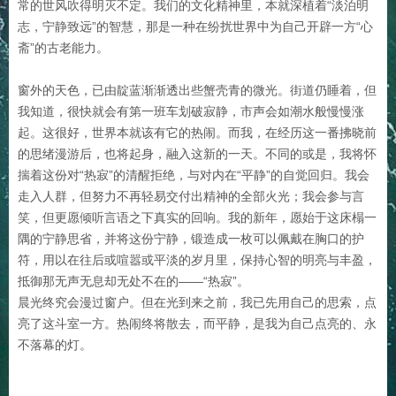
常的世风吹得明灭不定。我们的文化精神里，本就深植着“淡泊明
志，宁静致远”的智慧，那是一种在纷扰世界中为自己开辟一方“心
斋”的古老能力。
窗外的天色，已由靛蓝渐渐透出些蟹壳青的微光。街道仍睡着，但
我知道，很快就会有第一班车划破寂静，市声会如潮水般慢慢涨
起。这很好，世界本就该有它的热闹。而我，在经历这一番拂晓前
的思绪漫游后，也将起身，融入这新的一天。不同的或是，我将怀
揣着这份对“热寂”的清醒拒绝，与对内在“平静”的自觉回归。我会
走入人群，但努力不再轻易交付出精神的全部火光；我会参与言
笑，但更愿倾听言语之下真实的回响。我的新年，愿始于这床榻一
隅的宁静思省，并将这份宁静，锻造成一枚可以佩戴在胸口的护
符，用以在往后或喧嚣或平淡的岁月里，保持心智的明亮与丰盈，
抵御那无声无息却无处不在的——“热寂”。
晨光终究会漫过窗户。但在光到来之前，我已先用自己的思索，点
亮了这斗室一方。热闹终将散去，而平静，是我为自己点亮的、永
不落幕的灯。