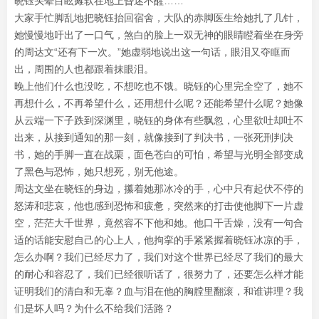
晓钰头晕目眩瘫软在地上昏迷不醒……
大家手忙脚乱地把晓钰抬回宿舍，大队的赤脚医生给她扎了几针，
她慢慢地吁出了一口气，煞白的脸上一双无神的眼睛瞪着坐在身旁
的周达文“还有下一次。”她虚弱地说出这一句话，眼泪又夺眶而
出，周围的人也都跟着抹眼泪。
晚上他们什么也没吃，不想吃也不饿。晓钰的心里完全空了，她不
再想什么，不再希望什么，还用想什么呢？还能希望什么呢？她像
从云端一下子跌到深渊里，晓钰的身体有些飘忽，心里欲吐却吐不
出来，从接到通知的那一刻，就像接到了判决书，一张死刑判决
书，她的手脚一直在战栗，面色苍白的可怕，希望与光明全部变成
了黑色与恐怖，她只想死，别无他途。
周达文坐在晓钰的身边，攥着她那冰冷的手，心中只有起伏不停的
怒涛和悲哀，他也感到恐怖和疲惫，突然来的打击使他脚下一片虚
空，茫茫大千世界，竟然容不下他和她。他口干舌燥，没有一句合
适的话能安慰自己的心上人，他拘挛的手紧紧握着晓钰冰凉的手，
怎么办啊？我们已经尽力了，我们对这个世界已经尽了我们的最大
的耐心和容忍了，我们已经很听话了，很努力了，还要怎么样才能
证明我们的清白和无辜？血与泪在他的胸膛里翻滚，和谁讲理？我
们是坏人吗？为什么不给我们活路？