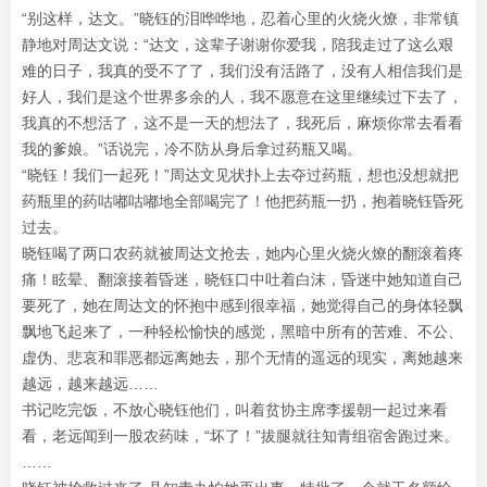
“别这样，达文。”晓钰的泪哗哗地，忍着心里的火烧火燎，非常镇
静地对周达文说：“达文，这辈子谢谢你爱我，陪我走过了这么艰
难的日子，我真的受不了了，我们没有活路了，没有人相信我们是
好人，我们是这个世界多余的人，我不愿意在这里继续过下去了，
我真的不想活了，这不是一天的想法了，我死后，麻烦你常去看看
我的爹娘。”话说完，冷不防从身后拿过药瓶又喝。
“晓钰！我们一起死！”周达文见状扑上去夺过药瓶，想也没想就把
药瓶里的药咕嘟咕嘟地全部喝完了！他把药瓶一扔，抱着晓钰昏死
过去。
晓钰喝了两口农药就被周达文抢去，她内心里火烧火燎的翻滚着疼
痛！眩晕、翻滚接着昏迷，晓钰口中吐着白沫，昏迷中她知道自己
要死了，她在周达文的怀抱中感到很幸福，她觉得自己的身体轻飘
飘地飞起来了，一种轻松愉快的感觉，黑暗中所有的苦难、不公、
虚伪、悲哀和罪恶都远离她去，那个无情的遥远的现实，离她越来
越远，越来越远……
书记吃完饭，不放心晓钰他们，叫着贫协主席李援朝一起过来看
看，老远闻到一股农药味，“坏了！”拔腿就往知青组宿舍跑过来。
……