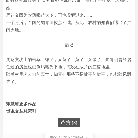
晓钰被抢救过来了,县知青办怕她再出事，特批了一个就工名额给
她。
周达文因为农药喝得太多，再也没醒过来……
一个月后，全国的知青组拔点回城。从此，农村的知青们退出了广
阔天地。
后记
周达文坟上的枯草，绿了，又黄了，黄了，又绿了。知青们曾经居
住过的房屋也已倒塌略为平地，淹没在成片的庄稼地里。
随着村里老人们的离世，知青们那些不是故事的故事，也都随风飘
去了。
宋慧珠更多作品
世说文丛总索引
赞 (
3
)
未经允许不得转载：