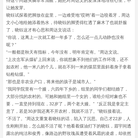
待这个问题头脑非常清醒，她把对周达文的爱深深地埋在心里，不
让她发芽。
晓钰试探着把脚放在盆里，一边难受地“哎哟”着一边咬着牙，周达
文小心地给她添着热水，待晓钰的脚烫得红透了麻木了也就舒服
了，晓钰这才有心思和周达文说话：
“你说，这离上一次就工都一年多了，怎么还一点儿动静也没有
呢？”
“一般都是秋天有指标，今年没有，明年肯定有。”周达文说。
“上次念军从煤矿上回来说，你就想象不到他们的工作环境，还不
如农村，他一米八的个儿，就在不到一米的煤层里面斜着身子拿着
钻枪钻煤。”
“那也是非农业户口，将来他的孩子是城市人。”
“我同学院里有一个嫚，六四年下乡的，组里的同学们都结婚了，
大部分找的农村的。可她和她组里一个女的，谁给介绍对象也不
要，一直坚持到现在，32岁了，两个老大嫚。” “反正我是拿定主
意了，若是30岁我还离不开农村，我就不活了。”晓钰接着说。
“不活了。”周达文重复着晓钰的话，陷入了沉思。自己才22岁，人
生刚刚开始，怎么能不活了呢？他看着煤油灯下的晓钰，眉宇间透
露出的纯洁和俊秀，像路边的野玫瑰虽遭受着风霜的凌虐，却依然