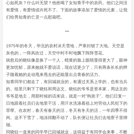
心如死灰？什么叫无望？他抢喝了女知青手中的农药。他们之间没
有爱情，有爱情或许死不了。下面的故事添加了爱情的元素，让我
们给男知青的亡灵一点慰藉吧。
一
1975年的冬天，华北的农村冰天雪地，严寒封锁了大地。天空是
灰色的，一阵风吹过，天空中时不时地飘下阵阵雪花。
病愈后的晓钰像是换了一个人，蜡黄的脸上眼睛显得更大了，眼神
更加忧郁，原来她就不爱说话，现在话更少了，只有两条长长的辫
子随着她的走动甩来甩去的还能显出点青春的活力。
知青同学们都走了，有回城就业的，有通过关系上学的，也有当兵
的。组里只剩下了晓钰和周达文。晓钰的爷爷是资本家，周达文的
爷爷是地主，用那时候的话来说，就是一对“狗崽子”。他们日复一
日地跟着社员们去地里干活，用汗水洗涤着祖上对劳动人民犯下的
罪孽。在农村，春天有春天的活，冬天有冬天的活，一年四季不得
闲。这不下雪了，地冻得翻不动了，队长便让社员们去地窨子里绑
烟。
同晓钰一道来的同学早已回城就业，这得益于有同学会来事，不断