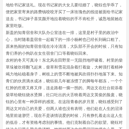
地给书记家送礼。现在书记家的大女儿要结婚了，晓钰也学乖了，
便把家里寄来的路费钱咬咬牙买了一床玫瑰色的线缇被面给书记家
送去，书记婶子喜笑颜开地拉着晓钰的手不肯松开，诚恳地留她在
家里吃饭。
新盖的知青宿舍和大队办公室连在一排，这里是村子里的政治中
心，当时随着盖宿舍一起栽下的一排小杨树也已经长到碗口粗了。
原来热闹的知青宿舍现在冷冷清清，大队部不开会的时候，只有知
青们养的小狗趴在女生宿舍门口等着晓钰回来。
农村的冬天可真冷！东北风在田野里一无阻挡地呼啸着。村里的柴
草垛被吹得翻飞起来，柴草和雪花混杂着打着旋，大树强打着精神
竭力地站稳着身子，树枝上的雪不断地被风吹得扑扑地落下来。知
青们的伙房滴水成冰，晓钰前几年被冻惯了的脚每年都冻，一个个
红肿的疙瘩又疼又痒，连走路都一瘸一拐的。周达文在灶台前添着
柴草给晓钰烧水烫脚，灶口吐出的火舌映着周达文英俊的脸庞，晓
钰的心里有一种异样的感觉。在这段青春的岁月里，晓钰感受到了
周达文对自己的关爱，但两人谁也没有表明，他们处在人生的沼泽
地里前途渺茫，现在不是谈情说爱的时候，只有挣扎着走出这人生
的低谷，才有资格考虑别的事情。他们克制着自己的欲望。晓钰对