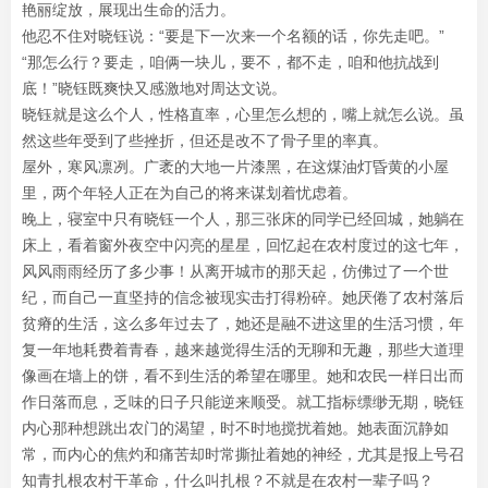
艳丽绽放，展现出生命的活力。
他忍不住对晓钰说：“要是下一次来一个名额的话，你先走吧。”
“那怎么行？要走，咱俩一块儿，要不，都不走，咱和他抗战到
底！”晓钰既爽快又感激地对周达文说。
晓钰就是这么个人，性格直率，心里怎么想的，嘴上就怎么说。虽
然这些年受到了些挫折，但还是改不了骨子里的率真。
屋外，寒风凛冽。广袤的大地一片漆黑，在这煤油灯昏黄的小屋
里，两个年轻人正在为自己的将来谋划着忧虑着。
晚上，寝室中只有晓钰一个人，那三张床的同学已经回城，她躺在
床上，看着窗外夜空中闪亮的星星，回忆起在农村度过的这七年，
风风雨雨经历了多少事！从离开城市的那天起，仿佛过了一个世
纪，而自己一直坚持的信念被现实击打得粉碎。她厌倦了农村落后
贫瘠的生活，这么多年过去了，她还是融不进这里的生活习惯，年
复一年地耗费着青春，越来越觉得生活的无聊和无趣，那些大道理
像画在墙上的饼，看不到生活的希望在哪里。她和农民一样日出而
作日落而息，乏味的日子只能逆来顺受。就工指标缥缈无期，晓钰
内心那种想跳出农门的渴望，时不时地搅扰着她。她表面沉静如
常，而内心的焦灼和痛苦却时常撕扯着她的神经，尤其是报上号召
知青扎根农村干革命，什么叫扎根？不就是在农村一辈子吗？