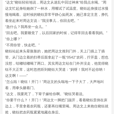
“达文”晓钰轻轻地说，周达文从迷乱中回过神来“给我点水喝。”周
达文忙起身给她倒了一杯水，用嘴试了试温度。晓钰起身接过水慢
慢地喝着。这时候的晓钰异常平静心如死灰，她已拿定主意，挣扎
着坐起来对周达文说：“我没事儿，你回去吧。”
“急什么？我再坐一会儿。”
“回去吧。我要睡觉了，以后回家的时候，记得常回去看看我妈。”
“你上哪？”
“不用你管，快走吧。”
晓钰站起来头晕胀胀的，她把周达文推到门外，关上门插上了插
管。从门边立着的扫帚后面拿起了一瓶“0542”农药，拧开盖，想也
没想，咕嘟咕嘟喝了两口。其实周达文站在门外并没走，他觉得晓
钰不大正常，这时忽然听到晓钰大哭道：“妈呀！我对不起你呐！
达文啊！——”
“怎么啦！晓钰！开门！”周达文的头嗡地一下子大了，大声地叫
着，用拳头砸着门。
“达文，我要死了，下辈子嫁给你啊。”晓钰哭着说。
“你要干什么？！开门！”周达文一脚把门踹开，看着晓钰歪倒在床
边上，手里拿着农药瓶，还要再往嘴里喝。周达文上来抱住晓钰就
抢，晓钰把农药瓶紧紧地藏在身后。