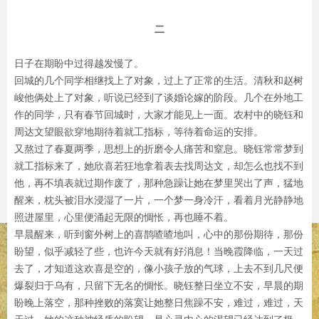
二
日子在期盼中过得越发慢了。
回城的几个同学相继找上了对象，过上了正常的生活。清秋和赵树
峻他俩处上了对象，听说已经到了谈婚论嫁的阶段。几个在外地工
作的同学，只有春节回城时，大家才能见上一面。农村中的晓钰和
周达文望眼欲穿地期待着就工指标，等待着命运的安排。
又熬过了春夏两季，思想上的折磨令人痛苦和窒息。晓钰常常梦到
就工指标来了，她欣喜若狂地拿着表去找周达文，却怎么也找不到
他，再不填表就过期作废了，那种急躁让她在梦里哭出了声，猛地
醒来，枕头被泪水浸湿了一片，一个梦一身冷汗，看着月光静静地
照进屋里，心里便涌起无限的惆怅，再也睡不着。
早晨醒来，听到窗外树上的喜鹊喳喳地叫，心中的那份期待，那份
盼望，似乎减轻了些，也许今天就有好消息！当晚霞降临，一天过
去了，才知道这欢喜是空的，像小孩子放的气球，上去不到几尺便
爆裂归于乌有，只留下无名的惆怅。晓钰整日坐立不安，早晨的期
盼晚上落空，那种挫败的落寞让她整日焦躁不安，难过，难过，天