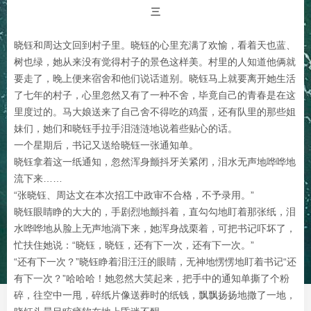
三
晓钰和周达文回到村子里。晓钰的心里充满了欢愉，看着天也蓝、
树也绿，她从来没有觉得村子的景色这样美。村里的人知道他俩就
要走了，晚上便来宿舍和他们说话道别。晓钰马上就要离开她生活
了七年的村子，心里忽然又有了一种不舍，毕竟自己的青春是在这
里度过的。马大娘送来了自己舍不得吃的鸡蛋，还有队里的那些姐
妹们，她们和晓钰手拉手泪涟涟地说着些贴心的话。
一个星期后，书记又送给晓钰一张通知单。
晓钰拿着这一纸通知，忽然浑身颤抖牙关紧闭，泪水无声地哗哗地
流下来……
“张晓钰、周达文在本次招工中政审不合格，不予录用。”
晓钰眼睛睁的大大的，手剧烈地颤抖着，直勾勾地盯着那张纸，泪
水哗哗地从脸上无声地淌下来，她浑身战栗着，可把书记吓坏了，
忙扶住她说：“晓钰，晓钰，还有下一次，还有下一次。”
“还有下一次？”晓钰睁着泪汪汪的眼睛，无神地愣愣地盯着书记“还
有下一次？”哈哈哈！她忽然大笑起来，把手中的通知单撕了个粉
碎，往空中一甩，碎纸片像送葬时的纸钱，飘飘扬扬地撒了一地，