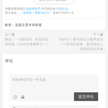
转载或复制请以
超链接形式
并注明出处
世说文丛
。
原文地址：
《宋慧珠丨期盼与幻灭》
发布于2026-1-8
标签：这篇文章木有标签
上一篇
下一篇
粥沫丨一言糖系列 · 民谣诗歌
张祚臣丨委内瑞拉大概率成为
语录集（2025年度精粹之一）
一个富裕的国家，委内瑞拉人
民拥有美好未来
评论
提交评论