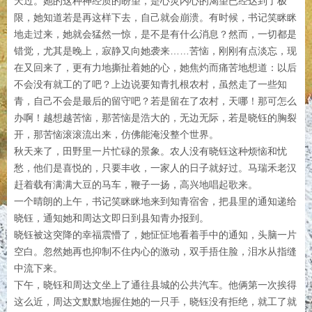
天过。她的这种神经质的盼望，是心灵内心的渴望已经达到了极
限，她知道若是再这样下去，自己就会崩溃。有时候，书记笑眯眯
地走过来，她就会猛然一惊，是不是有什么消息？然而，一切都是
错觉，尤其是晚上，寂静又向她袭来……苦恼，刚刚有点淡忘，现
在又回来了，更有力地撕扯着她的心，她焦灼而痛苦地想道：以后
不会没有就工的了吧？上边说要知青扎根农村，虽然走了一些知
青，自己不会是最后的留守吧？若是留在了农村，天哪！那可怎么
办啊！越想越苦恼，那苦恼是浩大的，无边无际，若是晓钰的胸裂
开，那苦恼滚滚流出来，仿佛能淹没整个世界。
秋天来了，田野里一片忙碌的景象。农人没有晓钰这种烦恼和忧
愁，他们是喜悦的，只要丰收，一家人的日子就好过。马瑞禾老汉
赶着载有满满大豆的马车，鞭子一扬，高兴地唱起歌来。
一个晴朗的上午，书记笑眯眯地来到知青宿舍，把县里的通知递给
晓钰，通知她和周达文即日到县知青办报到。
晓钰被这突降的幸福震懵了，她怔怔地看着手中的通知，头脑一片
空白。忽然她再也抑制不住内心的激动，双手捂住脸，泪水从指缝
中流下来。
下午，晓钰和周达文坐上了通往县城的公共汽车。他俩第一次挨得
这么近，周达文默默地握住她的一只手，晓钰没有拒绝，就工了就