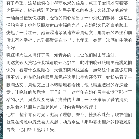
有了希望，这是他俩心中墨守成规的信条，就工了爱情才有着落，
这是基础。晓钰感到周达文的手是那么的炙热，久经压制的感情，
一涌而出便欢悦沸腾，晓钰的内心涌出了一种灿烂的微笑，这是生
活的希望！她的双眼发射出幸福的光芒，在她那久已苍白的脸上，
烧起了一片红云。她羞涩地紧紧地靠着周达文，那青春的希望和前
所未有的幸福，此刻都聚集在心里，七年来，她第一次感到生活的
美好。
晓钰和周达文填好了表，知青办的同志让他们回去等通知。
周达文破天荒地在县城请晓钰吃炒面，此时的晓钰眼睛里是满足愉
快的，看着什么也顺心，天也朗朗风也温柔，虽然这个国营饭店简
陋不堪，但在晓钰的眼里却觉得这里比皇宫还华丽，她抬头看了一
眼周达文，周达文正目不转睛地看着她，他眼睛里透出的深深爱
意，让晓钰的脸腾地一下子红了，这些年在她心灵中布满了那些干
枯的小溪、河流以及充满了痛苦的大湖，一下子灌满了爱的清流，
她生命的航船从此鼓起风帆，驶向希望的彼岸！
七年，整个青春时光，充满了理想、奋斗、挫折和迷茫，现在他们
就像在海难中忽然被人救起，劫后余生！那种喜出望外的惊喜难以
言表，他们终于熬出了头。