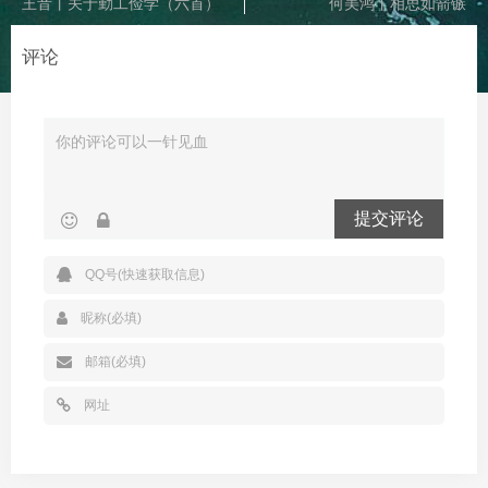
王音丨关于勤工俭学（六首）
何美鸿丨相思如箭镞
评论
提交评论