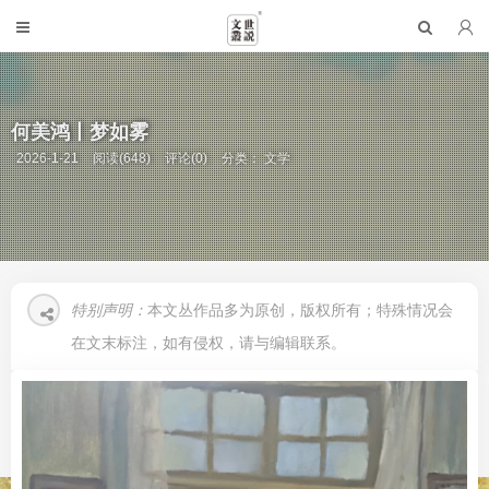
何美鸿丨梦如雾
2026-1-21
阅读(648)
评论(0)
分类：
文学
特别声明：
本文丛作品多为原创，版权所有；特殊情况会
在文末标注，如有侵权，请与编辑联系。