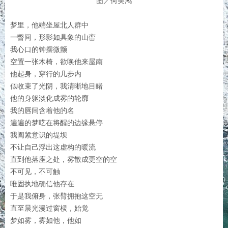
图／何美鸿
梦里，他端坐屋北人群中
一瞥间，形影如具象的山峦
我心口的钟摆微颤
空置一张木椅，欲唤他来屋南
他起身，穿行的几步内
似收束了光阴，我清晰地目睹
他的身躯淡化成雾的轮廓
我的唇间含着他的名
遍遍的梦呓在将醒的边缘悬停
我阖紧意识的堤坝
不让自己浮出这虚构的暖流
直到他落座之处，雾散成更空的空
不可见，不可触
唯固执地确信他存在
于是我俯身，张臂拥抱这空无
直至晨光漫过窗棂，始觉
梦如雾，雾如他，他如