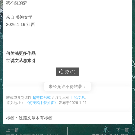
我不醒的梦
来自 美鸿文学
2026.1.16 江西
何美鸿更多作品
世说文丛总索引
赞 (
1
)
未经允许不得转载：
转载或复制请以
超链接形式
并注明出处
世说文丛
。
原文地址：
《何美鸿丨梦如雾》
发布于2026-1-21
标签：这篇文章木有标签
上一篇
下一篇