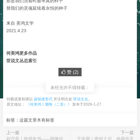
那是我们活着时最率真的样子
替我们的灵魂延续着永恒的种子
来自 美鸿文学
2021.4.23
何美鸿更多作品
世说文丛总索引
赞 (
2
)
未经允许不得转载：
转载或复制请以
超链接形式
并注明出处
世说文丛
。
原文地址：
《何美鸿丨憾悔（二首）》
发布于2026-1-27
标签：这篇文章木有标签
上一篇
下一篇
赵守高丨致朋友书——我微信
于学周丨密州之后，他再也不