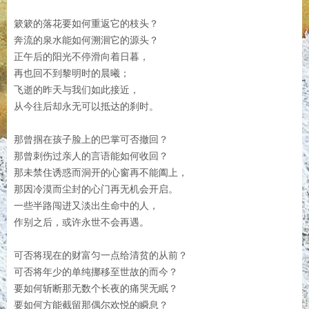
簌簌的落花要如何重返它的枝头？
奔流的泉水能如何溯洄它的源头？
正午后的阳光不停滑向着日暮，
再也回不到黎明时的晨曦；
飞逝的昨天与我们如此接近，
从今往后却永无可以抵达的刹时。
那曾掴在孩子脸上的巴掌可否撤回？
那曾刺伤过亲人的言语能如何收回？
那未禁住诱惑而洞开的心窗再不能阖上，
那因冷漠而尘封的心门再无机会开启。
一些半路闯进又淡出生命中的人，
作别之后，或许永世不会再遇。
可否将现在的财富匀一点给清贫的从前？
可否将年少的单纯挪移至世故的而今？
要如何斩断那无数个长夜的痛哭无眠？
要如何方能截留那偶尔欢悦的瞬息？