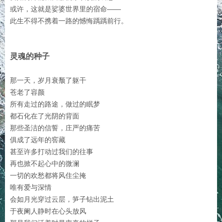
或许，这就是娑婆世界里的宿命——
此生不得不携着一路的憾悔踽踽前行。
灵魂的种子
那一天，岁月衰颓了躯干
苍老了容颜
所有走过的路途，做过的眠梦
都石化在了光阴的背面
那些圣洁的信誓，庄严的痛苦
俱成了远年的窖藏
甚至许多打动过我们的往事
再也掀不起心中的微澜
一切的欢愁都将风住尘掩
唯有爱与深情
会如月光穿过云层，笋子钻出泥土
于夜阑人静时在心头放风