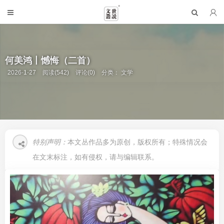
何美鸿丨憾悔（二首）
2026-1-27
阅读(542)
评论(0)
分类：
文学
特别声明：
本文丛作品多为原创，版权所有；特殊情况会
在文末标注，如有侵权，请与编辑联系。