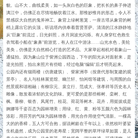
貌。山不大，曲线柔美，如一头灰白色的巨象，把长长的鼻子伸进
漓江中，仿佛正在尽情地畅饮着江水。那惟妙惟肖的形态，令人不
禁感叹大自然的鬼斧神工。象背上绿树葱茏，一座古塔从象背的树
梢上露出它的尖顶，听说塔内供奉着普贤菩萨。清清的江水静静地
从“巨象”前流过，日光斜照，水月洞波光闪烁。有人身穿红色救生
衣驾着小船在“象鼻”前游览，有人在江中游泳……山光水色，美轮
美奂，仿佛是大自然精心打造的艺术品。大家举起相机对着象山一
通猛拍。因为象山位于訾洲公园西边，下午的阳光从对面射来，是
逆光拍照，拍出来照片有些暗，经过电脑“编辑”后才明亮起来。
公园内还有烟雨楼（仿唐建筑）、訾家洲亭（按唐代形制复建的观
景亭）、名人与桂林展览馆、幽兰轩、怡闲馆等建筑，与周围的自
然景观和谐相融；有柳宗元、裴立行、范成大、张孝祥等历史名人
雕像，散发着浓郁的文化韵味。更可爱的是那些榕树、栾树、红
枫、垂柳、银杏、凤尾竹、桂花、荷花等树木、花卉，用挺拔或是
婀娜等千姿百态为园林增美；用绿、红、黄、粉等五颜六色为园林
添彩，用芬芳的气味为园林增香，用光合作用使空气清新。一棵高
大的的香樟，五人方可合抱，据说树龄在千年以上，依然枝叶婆娑
生机盎然，成为公园里的老寿星；宽阔平整的草坪绿草如茵，是儿