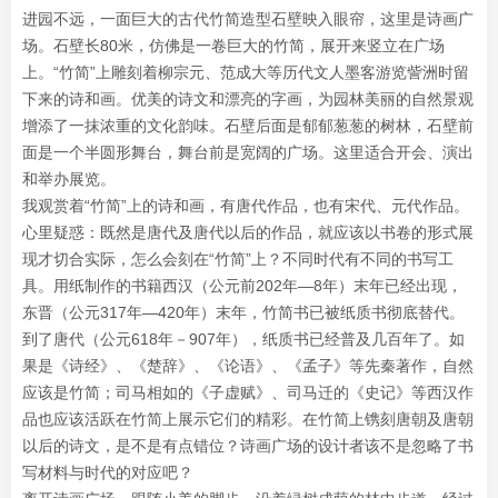
进园不远，一面巨大的古代竹简造型石壁映入眼帘，这里是诗画广
场。石壁长80米，仿佛是一卷巨大的竹简，展开来竖立在广场
上。“竹简”上雕刻着柳宗元、范成大等历代文人墨客游览訾洲时留
下来的诗和画。优美的诗文和漂亮的字画，为园林美丽的自然景观
增添了一抹浓重的文化韵味。石壁后面是郁郁葱葱的树林，石壁前
面是一个半圆形舞台，舞台前是宽阔的广场。这里适合开会、演出
和举办展览。
我观赏着“竹简”上的诗和画，有唐代作品，也有宋代、元代作品。
心里疑惑：既然是唐代及唐代以后的作品，就应该以书卷的形式展
现才切合实际，怎么会刻在“竹简”上？不同时代有不同的书写工
具。用纸制作的书籍西汉（公元前202年—8年）末年已经出现，
东晋（公元317年—420年）末年，竹简书已被纸质书彻底替代。
到了唐代（公元618年－907年），纸质书已经普及几百年了。如
果是《诗经》、《楚辞》、《论语》、《孟子》等先秦著作，自然
应该是竹简；司马相如的《子虚赋》、司马迁的《史记》等西汉作
品也应该活跃在竹简上展示它们的精彩。在竹简上镌刻唐朝及唐朝
以后的诗文，是不是有点错位？诗画广场的设计者该不是忽略了书
写材料与时代的对应吧？