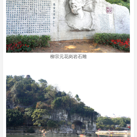
柳宗元花岗岩石雕