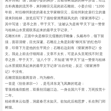
离开诗画广场，跟随小姜的脚步，沿着绿树成荫的林中步道，经过
古朴典雅的流芳亭，来到柳宗元花岗岩石雕前。小姜介绍：“1200
年前，时任柳州刺史的著名文学家柳宗元，应桂州刺史裴行立的邀
请来到桂林，游览后写下了描绘訾洲秀丽风光的《訾家洲亭记》。
其中写道：‘是亭之胜，甲于天下。’这被认为是将‘甲天下’这一赞誉
与桂林山水景观联系起来的最早文字记录。”
石雕长8米，正面中央是柳宗元儒雅的浮雕像，头戴布巾，颌下留
须，面容清癯，目光深邃。石雕左上角是刻着“柳河东”的红色印
章，印章下方是他的生平简介；石雕右边刻有《訾家洲亭记》全
文。我走上前去仔细阅读，文章不太长，可是从头至尾找不到‘是
亭之胜，甲于天下。’这八个字，不知道“将‘甲天下’这一赞誉与桂林
山水景观联系起来的最早文字记录”出自何处，反正《訾家洲亭
记》中没有。
石雕背面刻着两首诗，均为柳作。
一首是《别舍弟宗一》，是毛泽东龙飞凤舞的笔迹：
零落残魂倍黯然，双垂别泪越江边。一身去国六千里，万死投荒十
二年。
桂岭瘴来云似墨，洞庭春尽水如天。欲知此后相思梦，长在荆门郢
树烟。