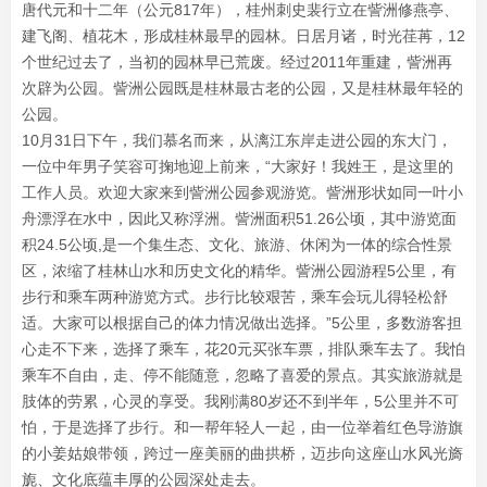
唐代元和十二年（公元817年），桂州刺史裴行立在訾洲修燕亭、
建飞阁、植花木，形成桂林最早的园林。日居月诸，时光荏苒，12
个世纪过去了，当初的园林早已荒废。经过2011年重建，訾洲再
次辟为公园。訾洲公园既是桂林最古老的公园，又是桂林最年轻的
公园。
10月31日下午，我们慕名而来，从漓江东岸走进公园的东大门，
一位中年男子笑容可掬地迎上前来，“大家好！我姓王，是这里的
工作人员。欢迎大家来到訾洲公园参观游览。訾洲形状如同一叶小
舟漂浮在水中，因此又称浮洲。訾洲面积51.26公顷，其中游览面
积24.5公顷,是一个集生态、文化、旅游、休闲为一体的综合性景
区，浓缩了桂林山水和历史文化的精华。訾洲公园游程5公里，有
步行和乘车两种游览方式。步行比较艰苦，乘车会玩儿得轻松舒
适。大家可以根据自己的体力情况做出选择。”5公里，多数游客担
心走不下来，选择了乘车，花20元买张车票，排队乘车去了。我怕
乘车不自由，走、停不能随意，忽略了喜爱的景点。其实旅游就是
肢体的劳累，心灵的享受。我刚满80岁还不到半年，5公里并不可
怕，于是选择了步行。和一帮年轻人一起，由一位举着红色导游旗
的小姜姑娘带领，跨过一座美丽的曲拱桥，迈步向这座山水风光旖
旎、文化底蕴丰厚的公园深处走去。