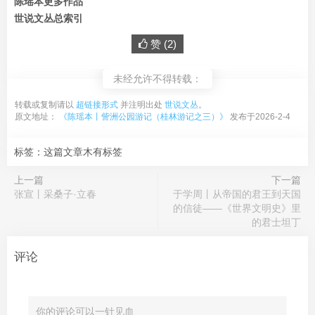
陈瑶本更多作品
世说文丛总索引
赞 (
2
)
未经允许不得转载：
转载或复制请以
超链接形式
并注明出处
世说文丛
。
原文地址：
《陈瑶本丨訾洲公园游记（桂林游记之三）》
发布于2026-2-4
标签：这篇文章木有标签
上一篇
下一篇
张宣丨采桑子·立春
于学周丨从帝国的君王到天国
的信徒——《世界文明史》里
的君士坦丁
评论