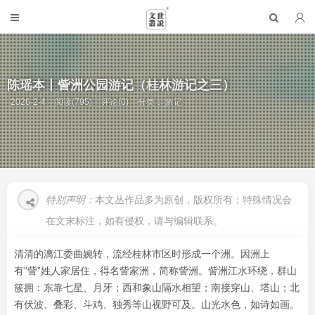
陈瑶本丨訾洲公园游记（桂林游记之三）
2026-2-4
阅读(795)
评论(0)
分类：
旅记
特别声明：
本文丛作品多为原创，版权所有；特殊情况会
在文末标注，如有侵权，请与编辑联系。
清清的漓江委曲婉转，流经桂林市区时形成一个洲。因洲上
有“訾”姓人家居住，得名訾家洲，简称訾洲。訾洲江水环绕，群山
簇拥：东靠七星、月牙；西和象山隔水相望；南接穿山、塔山；北
有伏波、叠彩、斗鸡、独秀等山视野可及。山光水色，如诗如画。