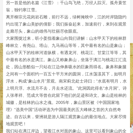
另一首是他的名篇《江雪》：千山鸟飞绝，万径人踪灭。孤舟蓑笠
翁，独钓寒江雪。
离开柳宗元花岗岩石雕，前行不远，绿树掩映中，江的对岸隐隐约
约出现了象山美妙的倩影；我们振奋起来，加速前行，来到在观景
走廊尽头，象山的雄伟与壮丽尽收眼底。
大家围拢过来，听小姜指着象山向我们讲解：山水甲天下的桂林群
峰林立，有尧山、塔山、九马画山等等，其中最有名的山是象山；
山水甲天下的桂林河道纵横，有遇龙河、桃花江、甘棠江等等，其
中最有名的水是漓江。象山又称象鼻山，坐落于漓江与桃花江汇流
处，因山形酷似一只站在江边伸鼻吸水的巨象而得名。象鼻和象腿
之间有一个面积约一百五十平方米的圆洞，江水荡漾其下，如明月
浮水，构成“象山水月”景观。南宋蓟北处士诗曰：“水底有明月，水
上明月浮。水流月不去，月去水还流。”此洞因此得名“水月洞”。诗
人张孝祥、范成大等曾在此留下他们的足迹和诗文。象山是桂林的
城徽，是桂林的山水之魂。2005年，象山景区被《中国国家地
理》“选美中国”活动评选为中国最美的五大峰林之首的大自然奇
迹。自古以来，訾洲就是游人隔江观赏象山的最佳地点。大家尽情
地观赏吧！
我们站在漓江岸边，望着江水对面的象山。这里可以看到象山的全