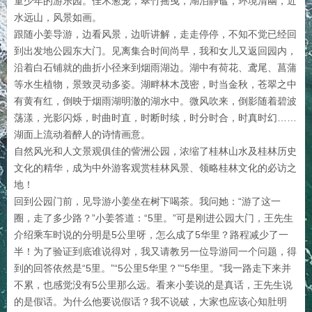
童少年的游乐园。佳木葱茏，翠竹摇曳，湖泊静谧，环境清幽，近
水远山，风景如画。
跟随小姜导游，边看风景，边听讲解，走走停停，不知不觉已经回
到出发地公园东大门。见离集合时间尚早，我和女儿又返回园内，
沿着白石铺就的曲折小径来到烟雨湖边。湖中有荷花、鸢尾、菖蒲
等水生植物，景致灵动多姿。湖畔林木茂密，时当金秋，苍翠之中
有黄有红，倒映于烟雨湖明澈的湖水中。微风吹来，倒影随着碧波
荡漾，光影闪烁，时曲时直，时断时续，时分时合，时真时幻……
湖面上流动着醉人的诗情画意。
自然风光和人文景观俱佳的訾洲公园，浓缩了桂林山水及桂林历史
文化的精华，成为中外游客观赏桂林风景、领略桂林文化的必访之
地！
回到公园门前，见导游小姜坐在树下喝茶。我问她：“游了这一
圈，走了多少路？”小姜答道：“5里。”可是刚进公园大门，王先生
介绍乘车时说的分明是5公里呀，怎么成了5华里？路程减少了一
半！为了验证到底谁说得对，我又请教另一位导游同一个问题，得
到的回答依然是“5里。”“5公里5华里？”“5华里。”我一路走下来并
不累，也感觉没有5公里那么远。看来小姜说的是真话，王先生说
的是假话。为什么他要说假话？我不说破，大家也应该心知肚明