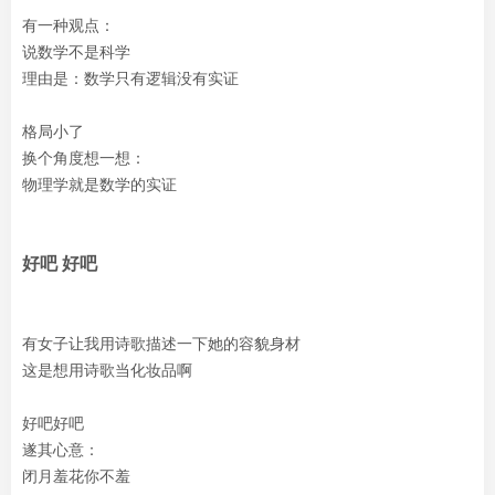
有一种观点：
说数学不是科学
理由是：数学只有逻辑没有实证
格局小了
换个角度想一想：
物理学就是数学的实证
好吧 好吧
有女子让我用诗歌描述一下她的容貌身材
这是想用诗歌当化妆品啊
好吧好吧
遂其心意：
闭月羞花你不羞