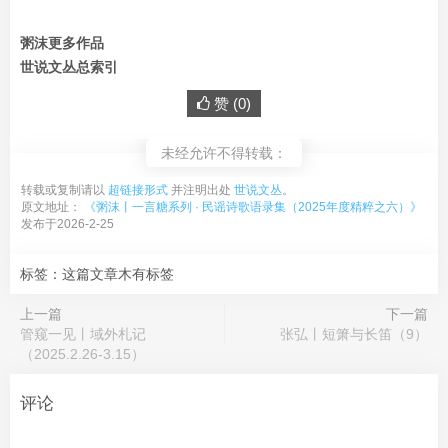
粥沫更多作品
世说文丛总索引
赞 (
0
)
未经允许不得转载：
转载或复制请以
超链接形式
并注明出处
世说文丛
。
原文地址：
《粥沫丨一言糖系列 · 民谣诗歌语录集（2025年度精粹之六）》
发布于2026-2-25
标签：这篇文章木有标签
上一篇
下一篇
管窥一见丨域外札记
张弘丨短箫与长笛（9）
（2025.2.26-3.15）
评论