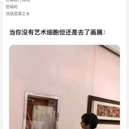
想籍此
洗脱恶霸之名