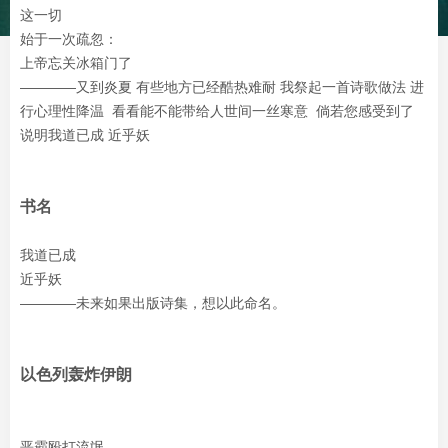
这一切
始于一次疏忽：
上帝忘关冰箱门了
————又到炎夏 有些地方已经酷热难耐 我祭起一首诗歌做法 进
行心理性降温 看看能不能带给人世间一丝寒意 倘若您感受到了
说明我道已成 近乎妖
书名
我道已成
近乎妖
————未来如果出版诗集，想以此命名。
以色列轰炸伊朗
恶霸殴打流氓