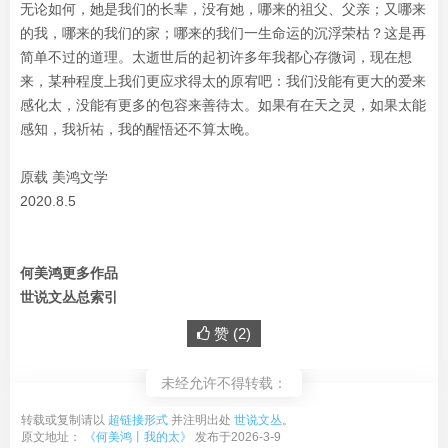
无论如何，她是我们的长辈，没有她，哪来的祖父、父亲；又哪来
的我，哪来的我们的家；哪来的我们一生命运的沉浮荣枯？这是再
简单不过的道理。太逝世后的起初许多年我都心存微词，现在想
来，某种程度上我们更应求得太的原宥吧：我们没能有更大的爱来
感化太，没能有更多的包容来善待太。如果有在天之灵，如果太能
感知，我祈祐，我的醒悟还不算太晚。
原载 美鸿文学
2020.8.5
何美鸿更多作品
世说文丛总索引
赞 (
2
)
未经允许不得转载：
转载或复制请以
超链接形式
并注明出处
世说文丛
。
原文地址：
《何美鸿丨我的太》
发布于2026-3-9