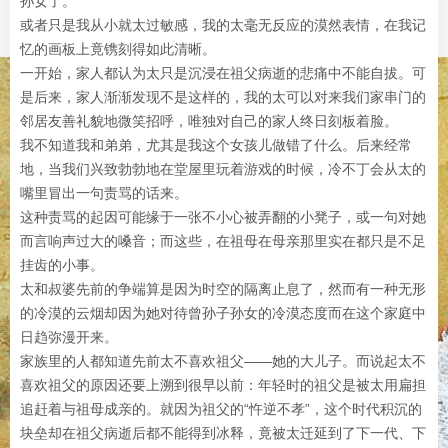
孙女了。
或者只是我从小就太过敏感，我的太毫无反应的漠然表情，在我记
忆的画板上竟镌刻得如此清晰。
一开始，家人都认为太只是沉浸在祖父病逝的悲痛中不能自拔。可
是后来，家人渐渐发现不是这样的，我的太可以对来我们家串门的
邻居友善礼貌地微笑招呼，唯独对自己的家人终日刻板着脸。
我不知道我和弟弟，尤其是我这个女孩儿做错了什么。后来经常
地，当我们兴致勃勃地在堂屋里玩着游戏的时候，冷不丁会从太的
嘴里冒出一句责骂的话来。
这种责骂的起因可能缘于一张不小心被弄翻的小凳子，或一句对她
而言响声过大的嗓音；而这些，在祖母在母亲那里实在都只是不足
挂齿的小事。
太和叔婆先前的争端算是因为时空的隔离止息了，然而有一种无形
的冷漠的云烟却因为她对待曾孙子孙女的冷漠态度而在这个家庭中
日趋弥漫开来。
家族里的人都知道先前太不喜欢祖父——她的大儿子。而说起太不
喜欢祖父的原因还要上溯到很早以前：年轻时的祖父是被太用扁担
追赶着与祖母成亲的。就因为祖父的“忤逆不孝”，这个时代积沉的
块垒却在祖父病逝后都不能得到冰释，竟被太迁延到了下一代、下