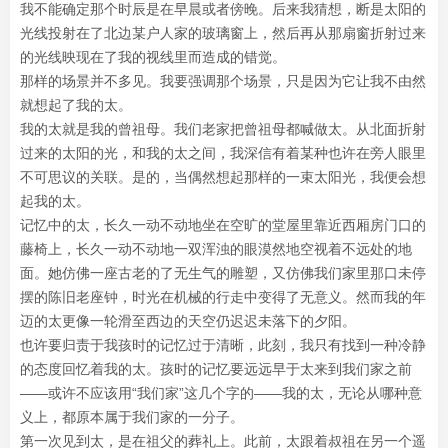
我不能确定那个时辰是在早晨或者傍晚。后来我猜想，断是太阳的
光线投射在了北边某户人家的玻璃窗上，然后再从那扇窗折射过来
的光线映现在了我的视线里而造成的错觉。
那样的场景并不多见。我要强调那个场景，只是因为它让我不由然
就想起了我的太。
我的太就是我的曾祖母。我们老家把曾祖母都喊做太。从北面折射
过来的太阳的光，和我的太之间，我深信有着某种也许在旁人眼里
不可思议的关联。是的，当偶然想起那样的一束太阳光，我便会想
起我的太。
记忆中的太，长久一动不动地坐在空旷的堂屋里靠近西厢房门口的
藤椅上，长久一动不动地一双浑浊的眼漠然地空视着不远处的地
面。她仿佛一座古老的了无生气的雕塑，又仿佛我们家里那口未停
摆的陈旧老座钟，时光在机械的行走中变得了无意义。然而我的年
迈的太更像一轮滑至西边的天空仍迟迟未落下的夕阳。
也许要归责于我孩时的记忆过于清晰，此刻，我只有找到一种冷静
的态度回忆着我的太。孩时的记忆要远远早于太来到我们家之前
——或许不应该用“我们家”这几个字的——我的太，无论从哪种意
义上，都原本属于我们家的一分子。
第一次见到太，是在祖父的葬礼上。此前，太跟着叔祖在另一个遥