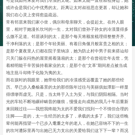
可是我如何来爱对我们冷漠的太呢。如果太能一直在叔祖身边，她
或许会是我们心中优秀的太。距离让太对叔祖思念更甚，却让她和
我们在心灵上变得愈益疏远。
常有邻居来我们家小坐，偶尔和母亲聊天，会提起太。在外人眼
里，相对于她漫长坎坷的一生，太对我们曾孙子孙女的冷漠显得多
么微不足道。邻居谈到的太，是那个每天将额发梳理得整整齐齐、
干净利落的太；是那个年轻美丽、有着日角偃月般富贵之相的太；
是那个夏夜里人们都在院子里纳凉，她为防止村中男子前来搭讪却
只关门躲在闷热的屋里摇着蒲扇的太；是那个在曾祖壮年去世，凭
着精明能干辛苦操持着家业的太；是那个在“文革”期间差点被当成
地主批斗却终于化险为夷的太。
而在孩时的我眼里，她带给我们的冷漠感受远覆盖了她的那些经
历。早已步入桑榆暮景的太的那些陈年过往与美丽俱如潭影一样显
得缥缈而虚无。只是，当太终于入土为安，与我们阴阳相隔。当时
光的车轮不断地碾碎畴昔的辙痕，慢慢走向成熟的我几十年后重新
来回顾过往——我想我终能为太的不爱我们找到一个不情但合理的
注脚——是的，太一生经历的太多了，承载的太多了，我们这些晚
辈何能再指望一个已步入耄耋之年的老人，在她已容纳不下的一生
的坎坷遭际里再匀出她已无力支出的关爱给我们这下下一辈？而况