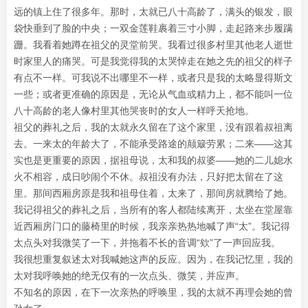
远的镇上住了很多年。那时，太就已八十高龄了，满头的银发，眼
袋快垂到了脸的中央；一双金莲鞋裹着三寸小脚，走起路来步履蹒
跚。我看着她蹲在祖父的灵堂前哭。我看过很多村里其他老人逝世
时家里人的痛哭。可是我觉得我的太哭悼走在她之先的祖父的样子
有点不一样。可我说不出哪里不一样，或者只是我的太略显得斯文
一些；或者更准确的原因是，无论从气血或精力上，都不能叫一位
八十高龄的老人像村里其他哭丧时的女人一样呼天抢地。
祖父的葬礼之后，我的太就永久留在了这个家里，没有跟着叔祖离
去。一来太的年龄大了，不能承受路途的颠簸劳累；二来——这其
实也是更重要的原因，据祖母说，太和我的叔婆——她的二儿媳水
火不相容，成日吵闹个不休。叔祖没有办法，只好把太留在了这
里。那间西厢房原是我和祖母住着，太来了，那间房就腾给了她。
我记得祖父的葬礼之后，当所有的客人都陆续离开，太坐在堂屋靠
近西厢房门口的藤椅里的时候，我亲亲热热地喊了声“太”。我记得
太点头对我微笑了一下，并拖着不长的音调“欸”了一声回应我。
我很想重复叙述太对我喊她这声的反应。因为，在我记忆里，我的
太对我呼唤她的绝无仅有的一次点头、微笑，并应声。
不知名的原因，在下一次亲热的呼唤里，我的太就不再理会她的曾