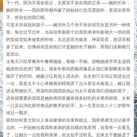
下一代。因为不喜欢祖父，太甚至不喜欢我的父亲——她的长孙；
她的孙女——我的那些都外嫁了的姑姑们也无需提的，更遑论曾孙
子、曾孙女的我们呢。
可是太对叔祖的孩子——她另外几个孙子孙女却完全是另外一种情
形。每次过节过年，当叔祖带着那个比我和弟弟年龄稍大一些的我
的堂叔堂姑来做客的时候，太总是容光焕发，神采奕奕，连话语都
多了起来。仿佛叔祖堂叔他们才是她的长子嫡孙，而我们这厢都只
是庶出。
太每天只吃早餐和午餐两顿饭，每顿一平碗。傍晚她便早早走进西
厢房然后把房门阖上。很多年那间西厢房像是从我们家那幢老木屋
隔开了的空间。她极少让其他人进去的。太生前只主动让我进去过
一次，那是太不小心将燃着的蜡烛弄了点火星在木板墙上，她让我
进去帮她吹灭。而孩时的我固执地认为太不喜欢我们进她的屋子，
还有很重要的原因是她的房间里藏有很多好吃的水果和糕饼。太有
一口足以消化那些食品的整齐的好牙。太一生里仅在八十二岁那年
掉过一颗牙。
那些对村里大部分人来说奢侈的水果和糕点，我和弟弟无法沾着半
点的。一开始她当着我和弟弟的面自顾自地享用，祖母有一次看见
了，让她分一点给我和弟弟，但太似乎没听见。后来太干脆躲进了