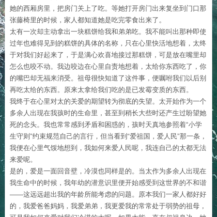
她的西厢房里，把房门关上了吃。等她打开房门出来复坐到门口那
张藤椅里的时候，家人都知道她是吃完零食出来了。
太有一次却主动拿出一块糕饼给我和弟弟吃。我不能叫出那种即使
过年也难得见到的糕饼的具体的名称，只在心里快活地想着，太终
于对我们好起来了，于是满心欢喜地接过那糕饼，可是放在嘴里却
怎么也咬不动。我边咬边在心里自责地想着，太给你东西吃了，你
的嘴巴却无福来消受。祖母很快知道了这件事，便嘱咐我们以后别
再吃太给的东西。原来太拿给我们吃的是已发霉变质的东西。
我终于在心里对太的关爱的期望转为彻底的失望。太开始作为一个
多余人出现在我孩时的生命里，甚至到稍长大些时还产生过盼望她
死的念头。我也常常感到矛盾和困惑的，孩时天真地参照着“小学
生守则”约束规范自己的言行，但当看到“爱祖国，爱人民”那一条，
我便在心里气馁地想到，我如何来爱人民呢，我连自己的太都无法
来爱呢。
是的，爱是一面回音壁，冷漠也同样是的。当太作为多余人出现在
我生命中的时候，我年幼的潜意识里便开始感受到这世界的不和谐
——这远远超出我的年龄所能考虑的问题。原本我们一家人都好好
的，我爱爸爸妈妈，我爱弟弟，我更爱我的常常处于弱势的祖母，