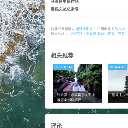
张高秋更多作品
世说文丛总索引
转载或复制请以
超链接形式
并注明出处
世说文丛
原文地址：
《张高秋丨念奴娇·乌拉山抚昔（三首
相关推荐
2022-10-14
2024-4-19
张君嘉丨读同窗挚友王成
阿龙丨少
波诗集书稿感怀
评论