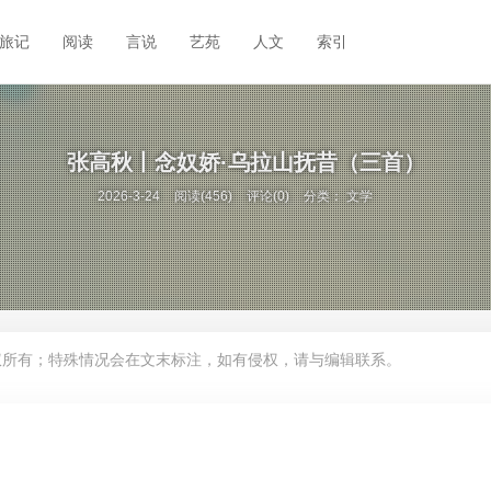
旅记
阅读
言说
艺苑
人文
索引
张高秋丨念奴娇·乌拉山抚昔（三首）
2026-3-24
阅读(456)
评论(0)
分类：
文学
权所有；特殊情况会在文末标注，如有侵权，请与编辑联系。