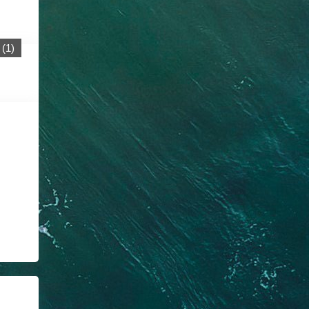
(
1
)