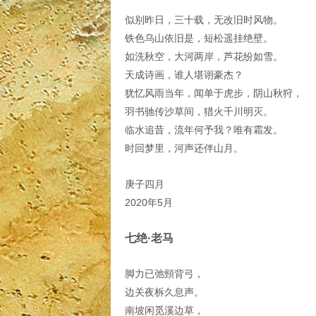
似别昨日，三十载，无改旧时风物。
铁色乌山依旧是，短松遥挂绝壁。
如洗秋空，大河两岸，芦花纷如雪。
天成诗画，谁人堪诩豪杰？
犹忆风雨当年，闻单于虎步，阴山秋狩，
羽书驰传沙草间，猎火千川明灭。
临水追昔，流年何予我？唯有霜发。
时回梦里，河声还伴山月。
庚子四月
2020年5月
七绝·老马
脚力已弛頸背弓，
边关夜柝久息声。
南坡闲觅溪边草，