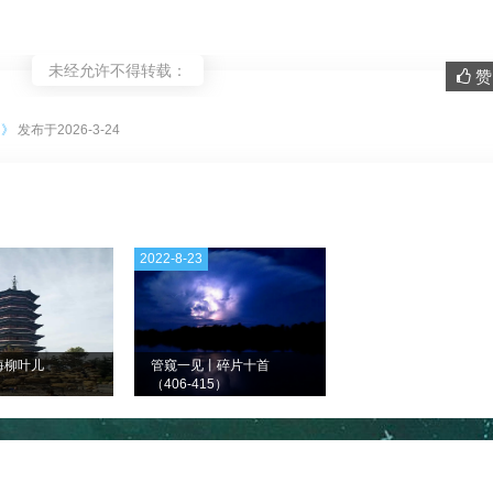
未经允许不得转载：
赞 
。
）》
发布于2026-3-24
2022-8-23
海柳叶儿
管窥一见丨碎片十首
（406-415）