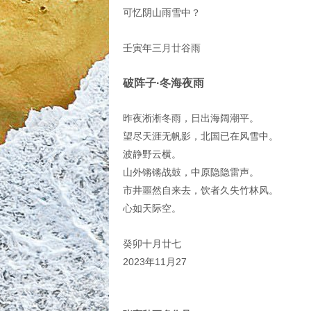
可忆阴山雨雪中？
壬寅年三月廿谷雨
破阵子·冬海夜雨
昨夜淅淅冬雨，日出海阔潮平。
望尽天涯无帆影，北国已在风雪中。
波静野云横。
山外锵锵战鼓，中原隐隐雷声。
市井噩然自来去，饮者久失竹林风。
心如天际空。
癸卯十月廿七
2023年11月27