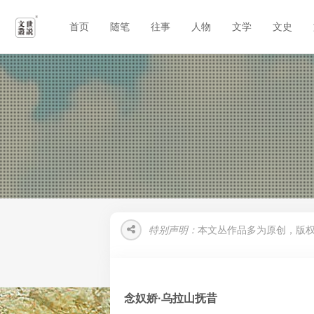
首页
随笔
往事
人物
文学
文史
特别声明：
本文丛作品多为原创，版
念奴娇·乌拉山抚昔